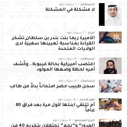
ابتسامات
7 سنوات ago
لا مشكلة في المشكلة
أخبار
7 سنوات ago
الأميرة ريما بنت بندر بن سلطان تشكر
القيادة بمناسبة تعيينها سفيرةً لدى
الولايات المتحدة
ابتسامات
8 سنوات ago
اغتصب أميركية بحالة غيبوبة.. وكُشف
أمره لحظة وضعها المولود
ابتسامات
8 سنوات ago
سجن طبيب حضر امتحاناً بدلاً من طالب
أهم الأخبار
8 سنوات ago
أم تلتقي ابنتها لأول مرة بعد فراق 80
عاماً
أخبار المجتمع
8 سنوات ago
المرور” و”نجم” تحتفلان بتخريج 40 من