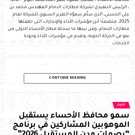
محافظ الأحساء ، بمكتب سموّه بمقر المحافظة اليوم ” الأحد ”
لى مستوى المملكة
، الرئيس التنفيذي لشركة مطارات الدمام المهندس محمد بن
DON'T MISS
علي الحسني، الذي سلّم سموّه التقرير السنوي للشركة لعام
برعاية سمو محافظ الأحساءتدشين أولى الرحلات
2025، متضمنًا أبرز مؤشرات الأداء والإنجازات التي حققتها
الموسمية المباشرة بين الأحساء وريزا التركية
مطارات الدمام، ومن بينها ما سجله مطار الأحساء الدولي من
نمو في الحركة الجوية، وتقدم في مؤشرات الأداء وجودة
الخدمات
واطّلع سموّه خلال اللقاء على أبرز منجزات مطار الأحساء الدولي
خلال عام 2025، حيث حقق نموًا في أعداد المسافرين بنسبة
almowatenalyoum
(5.4%)، ليتجاوز عددهم (176) ألف مسافر، إلى جانب نمو الحركة
CONTINUE READING
الجوية بنسبة (7.3%) مقارنة بعام 2024، بما يعكس تنامي
الحركة الجوية وتعزيز الربط الجوي للمحافظة
وحقق المطار عددًا من الإنجازات النوعية في مجالات جودة
أخبار
الخدمات والاستدامة والتميز التشغيلي، من أبرزها حصوله على
شهادة اعتماد المستوى الأول لإدارة الانبعاثات الكربونية
سمو محافظ الأحساء يستقبل
للمطارات من مجلس المطارات الدولي
الموهوبين المشاركين في برنامج
“بصمات مدن المستقبل 2026”
وعلى صعيد الأداء المؤسسي، سجل المطار نسبة (94%) في