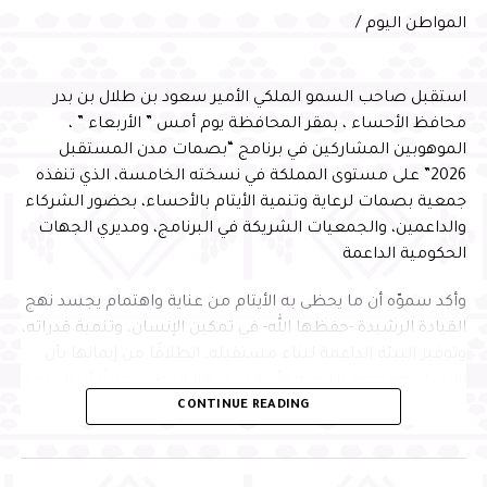
التشغيل، بما يسهم في الارتقاء بتجربة المسافرين، وتقديم
المواطن اليوم /
خدمات نوعية وفق أفضل الممارسات العالمية
استقبل صاحب السمو الملكي الأمير سعود بن طلال بن بدر
محافظ الأحساء ، بمقر المحافظة يوم أمس ” الأربعاء ” ،
الموهوبين المشاركين في برنامج “بصمات مدن المستقبل
2026” على مستوى المملكة في نسخته الخامسة، الذي تنفذه
جمعية بصمات لرعاية وتنمية الأيتام بالأحساء، بحضور الشركاء
والداعمين، والجمعيات الشريكة في البرنامج، ومديري الجهات
الحكومية الداعمة
وأكد سموّه أن ما يحظى به الأيتام من عناية واهتمام يجسد نهج
القيادة الرشيدة -حفظها الله- في تمكين الإنسان، وتنمية قدراته،
وتوفير البيئة الداعمة لبناء مستقبله، انطلاقًا من إيمانها بأن
الإنسان هو محور التنمية وأساس ازدهار الوطن، مبينًا أن البرامج
CONTINUE READING
النوعية التي تجمع التعليم والابتكار وبناء الشخصية تسهم في
إعداد جيل متميز يمتلك المهارات والمعارف التي تمكنه من
الإسهام بفاعلية في مسيرة التنمية، وتحقيق مستهدفات رؤية
المملكة 2030