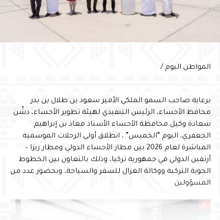
المجتمعية، وتمكين الأجيال الواعدة من الإسهام في بناء
مستقبل الوطن
وأشار سموّه إلى أن احتضان البرنامج يعكس الثقة التي تحظى
بها المحافظة في استضافة البرامج الوطنية النوعية، ويؤكد ما
تمتلكه من مقومات وإمكانات وشراكات مؤسسية تسهم في
المواطن اليوم /
إنجاح المبادرات التنموية وتعظيم أثرها، بما ينسجم مع
مستهدفات رؤية المملكة 2030
برعاية صاحب السمو الملكي الأمير سعود بن طلال بن بدر
محافظ الأحساء، الرئيس التنفيذي لهيئة تطوير الأحساء، دشّن
سعادة وكيل محافظة الأحساء الأستاذ معاذ بن إبراهيم
الجعفري، اليوم “الخميس” ، انطلاق أولى الرحلات الموسمية
المباشرة لعام 2026 بين مطار الأحساء الدولي ومطار ريزا –
أرتفين الدولي في جمهورية تركيا، وذلك بالتعاون بين الخطوط
الجوية التركية ووكالة الغزال للسفر والسياحة، وبحضور عدد من
المسؤولين
وأعرب عضو مجلس إدارة جمعية بصمات المشرف العلمي على