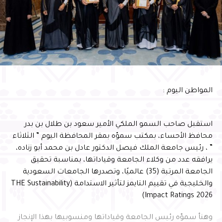
المواطن اليوم :
استقبل صاحب السمو الملكي الأمير سعود بن طلال بن بدر
محافظ الأحساء، بمكتب سموّه بمقر المحافظة اليوم ” الثلاثاء
” ، رئيس جامعة الملك فيصل الدكتور عادل بن محمد أبو زناده،
يرافقه عدد من وكلاء الجامعة وقياداتها، بمناسبة تحقيق
الجامعة المرتبة (35) عالميًا، وتصدرها الجامعات السعودية
والخليجية في تقييم التايمز لتأثير الاستدامة (THE Sustainability
Impact Ratings 2026)
وهنأ سموّه رئيس الجامعة وقياداتها ومنسوبيها بهذا الإنجاز