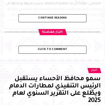
العالمي، مؤكدًا أن ما حققته الجامعة يجسد تميزها وريادتها في
مجالات التعليم والبحث والابتكار والاستدامة، ويعكس المكانة
المتقدمة التي وصلت إليها مؤسسات التعليم في المملكة،
CONTINUE READING
بفضل ما تحظى به من دعم وتمكين من القيادة الرشيدة -أيدها
الله-، مشيرًا إلى أن هذه الإنجازات تسهم في تعزيز تنافسية
المملكة وحضورها في المؤشرات الدولية، متمنيًا للجامعة
اخبار مفضلة
ومنسوبيها دوام التوفيق ومواصلة تحقيق المزيد من النجاحات
CLICK TO COMMENT
أخبار
سمو محافظ الأحساء يستقبل
الرئيس التنفيذي لمطارات الدمام
ويطّلع على التقرير السنوي لعام
2025