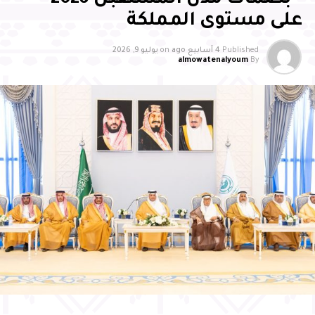
برنامج التقييم الشامل لجودة خدمات المطارات الصادر عن
على مستوى المملكة
الهيئة العامة للطيران المدني ضمن فئة المطارات التي تخدم
أقل من مليوني مسافر سنويًا، محققًا تحسنًا تجاوز (17%)
Published
4 أسابيع ago
on
يوليو 9, 2026
almowatenalyoum
By
مقارنة بعام 2024، وتصدر برنامج تقييم جودة مرافق وخدمات
المطارات للفئة ذاتها لعام 2025
وأشاد سمو محافظ الأحساء بالدعم الكبير الذي توليه القيادة
الرشيدة -حفظها الله- لقطاع الطيران والمطارات، مؤكدًا أن هذا
الدعم أسهم في تطوير البنية التحتية ورفع كفاءة الخدمات ، بما
انعكس على أداء مطارات الدمام، ومن بينها مطار الأحساء
الدولي، مثمنًا جهود شركة مطارات الدمام في تطوير مطار
الأحساء الدولي، والارتقاء بجودة خدماته، وتوسيع شبكة
الرحلات، وتحسين تجربة المسافرين، مؤكدًا أهمية مواصلة
العمل بما يواكب مستهدفات رؤية السعودية 2030، ويعزز
مكانة الأحساء وجهةً اقتصاديةً وسياحيةً ولوجستيةً واعدةً
وعبّر المهندس الحسني عن شكره لسمو محافظ الأحساء على
دعمه واهتمامه المستمر بتطوير منظومة النقل الجوي
بالمحافظة، مؤكدًا مواصلة الشركة تطوير خدماتها ورفع كفاءة