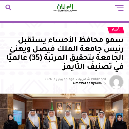
أخبار
سمو محافظ الأحساء يستقبل
رئيس جامعة الملك فيصل ويهنئ
الجامعة بتحقيق المرتبة (35) عالميًا
في تصنيف التايمز
Published
شهر واحد ago
on
يوليو 7, 2026
almowatenalyoum
By