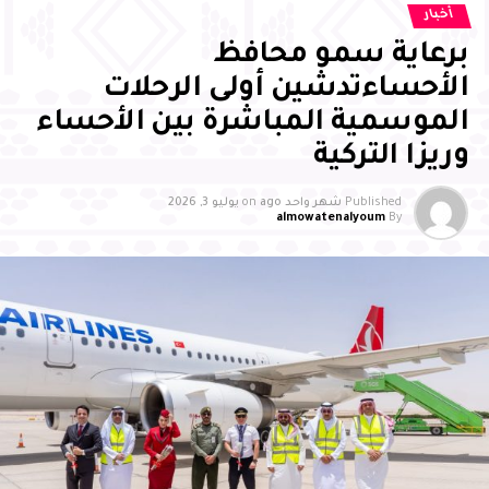
أخبار
برعاية سمو محافظ
الأحساءتدشين أولى الرحلات
الموسمية المباشرة بين الأحساء
وريزا التركية
Published
شهر واحد ago
on
يوليو 3, 2026
almowatenalyoum
By
وأشاد سمو محافظ الأحساء بالجهود التي تبذلها جمعية
بصمات لرعاية وتنمية الأيتام بالأحساء، وما تقدمه من مبادرات
وبرامج نوعية أسهمت في تمكين الأيتام علميًا ومهاريًا
واجتماعيًا، وتنمية قدراتهم، وتعزيز ثقتهم بأنفسهم، وإيجاد بيئة
محفزة للإبداع والتميز، مثمنًا دور الشركاء والداعمين والجهات
الحكومية في إنجاح البرنامج، مؤكدًا أن تكامل الجهود بين
القطاع غير الربحي والجهات الحكومية والقطاع الخاص يمثل
ركيزة أساسية لتعظيم الأثر المستدام، وتعزيز المسؤولية