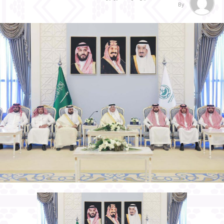
By
الخفايا المتعلقة بها. وهذا ماحاولت مجلة ”
رايدر دايجست الاجابة عليه ومعرفة الالغاز
التي وراء ذلك ..
للغز الأول: هوية اللوحة
ذكرت المجلة أنّه وقع على مدار القرن الماضي
تداول قصة حول هذه اللوحة، مفادها أنّ
الموناليزا كانت امرأة نبيلة تُعرف باسم
إيزابيلا ديستي ماركيزا مانتوا أو كوستانزا دي
أفالوس دوقة فرانكافيلا. ولاحظ البعض عند
التحديق في الملامح الغريبة، أنّهم رأوا وجه
رجل – ربما وجه ليوناردو دا فينشي نفسه – أو
الرجل الذي كان مساعداً له لمدة 20 عاماً، أو
ربما حبيبته جيان جياكومو كابروتي.
وتفيد نظرية أخرى، أنّ الصورة ربما تكون قد