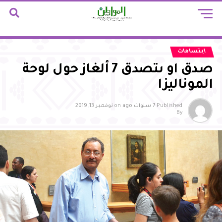
ابتسامات
صدق او ىتصدق 7 ألغاز حول لوحة
الموناليزا
Published
7 سنوات ago
on
نوفمبر 13, 2019
By