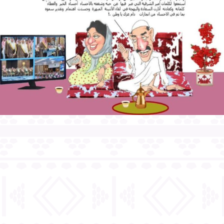
أعداداً هالة من زوار المتحف يتراكضون
وينتظرون في طوابير طويلة لالتقاط الصور
مع الموناليزا
وربما سألت نفسك كما سأل الملايين
أنفسهم ما هو السر في هذا الاهتمام
والتقدير الكبيرين لهذه اللوحة بالذات. وعلى
مر التاريخ تعددت الإجابات على هذا السؤال،
لكن يؤكد نقّاد الفن: أنّ الفنان ليوناردو
دافنشي قدم فيها تقنية مبتكرة وهي
الإسقاط المتوسط الذي يجمع بين الجانب
والأمام في اللوحات الشخصية، والذي يجسّد
التجسيم للمنظور. والمثير للدهشة أن هذه
اللوحة قد تم استنساخها في مئات الآلاف من
اللوحات على الورق وعلى القماش وحتى في