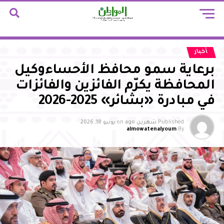
أخبار
برعاية سمو محافظ الأحساءوكيل
المحافظة يكرّم الفائزين والفائزات
في مبادرة «بشائر» 2025-2026
Published
شهرين ago
on
يونيو 18, 2026
almowatenalyoum
By