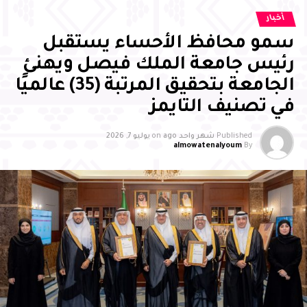
المملكة 2030
أخبار
سمو محافظ الأحساء يستقبل
رئيس جامعة الملك فيصل ويهنئ
الجامعة بتحقيق المرتبة (35) عالميًا
في تصنيف التايمز
Published
شهر واحد ago
on
يوليو 7, 2026
almowatenalyoum
By
وأشاد سمو محافظ الأحساء بالجهود التي تبذلها جمعية
بصمات لرعاية وتنمية الأيتام بالأحساء، وما تقدمه من مبادرات
وبرامج نوعية أسهمت في تمكين الأيتام علميًا ومهاريًا
واجتماعيًا، وتنمية قدراتهم، وتعزيز ثقتهم بأنفسهم، وإيجاد بيئة
محفزة للإبداع والتميز، مثمنًا دور الشركاء والداعمين والجهات
الحكومية في إنجاح البرنامج، مؤكدًا أن تكامل الجهود بين
القطاع غير الربحي والجهات الحكومية والقطاع الخاص يمثل
ركيزة أساسية لتعظيم الأثر المستدام، وتعزيز المسؤولية