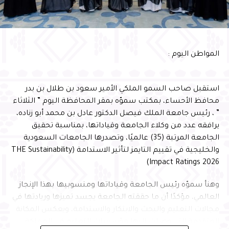
المجتمعية، وتمكين الأجيال الواعدة من الإسهام في بناء
مستقبل الوطن
وأشار سموّه إلى أن احتضان البرنامج يعكس الثقة التي تحظى
المواطن اليوم :
بها المحافظة في استضافة البرامج الوطنية النوعية، ويؤكد ما
تمتلكه من مقومات وإمكانات وشراكات مؤسسية تسهم في
إنجاح المبادرات التنموية وتعظيم أثرها، بما ينسجم مع
استقبل صاحب السمو الملكي الأمير سعود بن طلال بن بدر
مستهدفات رؤية المملكة 2030
محافظ الأحساء، بمكتب سموّه بمقر المحافظة اليوم ” الثلاثاء
” ، رئيس جامعة الملك فيصل الدكتور عادل بن محمد أبو زناده،
يرافقه عدد من وكلاء الجامعة وقياداتها، بمناسبة تحقيق
الجامعة المرتبة (35) عالميًا، وتصدرها الجامعات السعودية
والخليجية في تقييم التايمز لتأثير الاستدامة (THE Sustainability
Impact Ratings 2026)
وهنأ سموّه رئيس الجامعة وقياداتها ومنسوبيها بهذا الإنجاز
العالمي، مؤكدًا أن ما حققته الجامعة يجسد تميزها وريادتها في
مجالات التعليم والبحث والابتكار والاستدامة، ويعكس المكانة
المتقدمة التي وصلت إليها مؤسسات التعليم في المملكة،