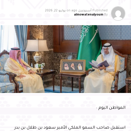
محافظ الأحساء لمبادرة «بشائر»، مؤكدًا أن هذه الرعاية تجسد
حرص واهتمام سموّه بدعم المبادرات المجتمعية النوعية،
Published
أسبوعين ago
on
يوليو 22, 2026
almowatenalyoum
By
وتمكين الشباب، وتعزيز الوعي الوقائي في المجتمع، بما يسهم
في بناء جيل واعٍ ومسؤول قادر على الإسهام الفاعل في خدمة
وطنه ومجتمعه، ويعكس إيمانًا راسخًا بأهمية الاستثمار في
الإنسان، وترسيخ القيم الإيجابية، ورفع مستوى الوعي
المجتمعي، وتعزيز الجهود الوطنية لحماية الشباب من المخاطر
السلوكية والفكرية، بما يحقق الاستقرار المجتمعي والتنمية
المستدامة، انسجامًا مع مستهدفات رؤية المملكة 2030
المواطن اليوم :
استقبل صاحب السمو الملكي الأمير سعود بن طلال بن بدر