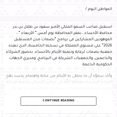
بالمحافظة، مؤكدًا مواصلة الشركة تطوير خدماتها ورفع كفاءة
التشغيل، بما يسهم في الارتقاء بتجربة المسافرين، وتقديم
المواطن اليوم /
خدمات نوعية وفق أفضل الممارسات العالمية
استقبل صاحب السمو الملكي الأمير سعود بن طلال بن بدر
almowatenalyoum
محافظ الأحساء ، بمقر المحافظة يوم أمس ” الأربعاء ” ،
الموهوبين المشاركين في برنامج “بصمات مدن المستقبل
2026” على مستوى المملكة في نسخته الخامسة، الذي تنفذه
جمعية بصمات لرعاية وتنمية الأيتام بالأحساء، بحضور الشركاء
والداعمين، والجمعيات الشريكة في البرنامج، ومديري الجهات
الحكومية الداعمة
وأكد سموّه أن ما يحظى به الأيتام من عناية واهتمام يجسد نهج
القيادة الرشيدة -حفظها الله- في تمكين الإنسان، وتنمية قدراته،
وتوفير البيئة الداعمة لبناء مستقبله، انطلاقًا من إيمانها بأن
الإنسان هو محور التنمية وأساس ازدهار الوطن، مبينًا أن البرامج
CONTINUE READING
النوعية التي تجمع التعليم والابتكار وبناء الشخصية تسهم في
إعداد جيل متميز يمتلك المهارات والمعارف التي تمكنه من
الإسهام بفاعلية في مسيرة التنمية، وتحقيق مستهدفات رؤية