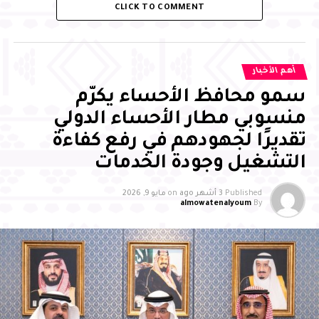
CLICK TO COMMENT
أهم الأخبار
سمو محافظ الأحساء يكرّم
منسوبي مطار الأحساء الدولي
RELATED TOPICS:
تقديرًا لجهودهم في رفع كفاءة
UP NEX
هنة الخباز: جسر عبور بين الماضي والمستقبل في
التشغيل وجودة الخدمات
لجنادرية
DON'T MISS
Published
3 أشهر ago
on
مايو 9, 2026
almowatenalyoum
By
جناح وزارة العمل والتنمية الاجتماعية يُقدم عددًا من
الخدمات لزواره خلال مهرجان الجنادرية 33