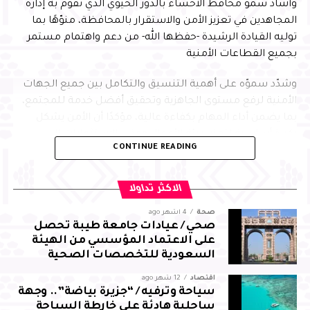
وأشاد سمو محافظ الأحساء بالدور الحيوي الذي تقوم به إدارة
المجاهدين في تعزيز الأمن والاستقرار بالمحافظة، منوّهًا بما
توليه القيادة الرشيدة -حفظها الله- من دعم واهتمام مستمر
بجميع القطاعات الأمنية
وشدّد سموّه على أهمية التنسيق والتكامل بين جميع الجهات
الأمنية لرفع مستوى الجاهزية وتحقيق أفضل خدمة للمجتمع،
بما يضمن أداء المهام بكفاءة عالية، مؤكدًا أن الأمن يشكل
ركيزة أساسية لتعزيز بيئة الأعمال وجذب الاستثمارات إلى
CONTINUE READING
المحافظة، بما يسهم في التنمية المستدامة
من جانبه، أعرب العرجاني عن شكره لسمو محافظ الأحساء على
الاكثر تداولا
توجيهاته واهتمامه ودعمه المستمر، مؤكدًا مضاعفة الجهود
صحة
4 أشهر ago
والالتزام بالمسؤوليات المنوطة به لضمان تحقيق أفضل النتائج
صحي / عيادات جامعة طيبة تحصل
لقطاع المجاهدين بالمحافظة
على الاعتماد المؤسسي من الهيئة
السعودية للتخصصات الصحية
اقتصاد
12 شهر ago
سياحة وترفيه / “جزيرة بياضة”.. وجهة
ساحلية هادئة على خارطة السياحة