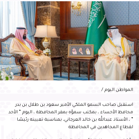
الأحساء لهذا الإنجاز جاء نتيجة جهود متكاملة في مجال
المسؤولية المجتمعية
بدوره أوضح أمين الأحساء المهندس عصام الملا، أن هذا
الاختيار تحقق بدعم القيادة ومتابعة سمو محافظ الأحساء،
مؤكدًا أن الإنجاز يعكس التزام مختلف القطاعات بتعزيز
المسؤولية المجتمعية وتحسين جودة الحياة، مشيرًا إلى أن
“خطة الأحساء مدينة المسؤولية الاجتماعية 2026” تهدف إلى
تنفيذ مبادرات نوعية وشراكات فاعلة تعزز مكانة المحافظة
وفي ختام الحفل، سلّم سمو محافظ الأحساء شهادة السفير
الدولي للمسؤولية المجتمعية لأمين الأحساء المهندس عصام
المواطن اليوم /
الملا
استقبل صاحب السمو الملكي الأمير سعود بن طلال بن بدر
محافظ الأحساء ، بمكتب سموّه بمقر المحافظة ، اليوم ” الأحد
” ، الأستاذ عبدالله بن خالد العرجاني، بمناسبة تعيينه رئيسًا
لقطاع المجاهدين في المحافظة