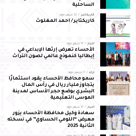
الساحلية
كاريكاتير
12 شهر ago
كاريكتاير / احمد المغلوث
أخبار
11 شهر ago
الأحساء تعرض إرثها الإبداعي في
إيطاليا كنموذج عالمي لصون التراث
آراء
7 أشهر ago
سمو محافظ الأحساء يقود استثمارًا
يتجاوز مليار ريال في رأس المال
البشري بوضع حجر الأساس لمدينة
الموسى التعليمية
أخبار
11 شهر ago
سعادة وكيل محافظة الأحساء يزور
معرض “اللومي الحساوي” في نسخته
الثانية 2025