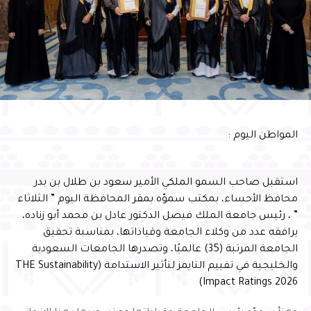
محفزة للإبداع والتميز، مثمنًا دور الشركاء والداعمين والجهات
الحكومية في إنجاح البرنامج، مؤكدًا أن تكامل الجهود بين
القطاع غير الربحي والجهات الحكومية والقطاع الخاص يمثل
ركيزة أساسية لتعظيم الأثر المستدام، وتعزيز المسؤولية
المجتمعية، وتمكين الأجيال الواعدة من الإسهام في بناء
مستقبل الوطن
وأشار سموّه إلى أن احتضان البرنامج يعكس الثقة التي تحظى
المواطن اليوم :
بها المحافظة في استضافة البرامج الوطنية النوعية، ويؤكد ما
تمتلكه من مقومات وإمكانات وشراكات مؤسسية تسهم في
إنجاح المبادرات التنموية وتعظيم أثرها، بما ينسجم مع
استقبل صاحب السمو الملكي الأمير سعود بن طلال بن بدر
مستهدفات رؤية المملكة 2030
محافظ الأحساء، بمكتب سموّه بمقر المحافظة اليوم ” الثلاثاء
” ، رئيس جامعة الملك فيصل الدكتور عادل بن محمد أبو زناده،
يرافقه عدد من وكلاء الجامعة وقياداتها، بمناسبة تحقيق
الجامعة المرتبة (35) عالميًا، وتصدرها الجامعات السعودية
والخليجية في تقييم التايمز لتأثير الاستدامة (THE Sustainability
Impact Ratings 2026)