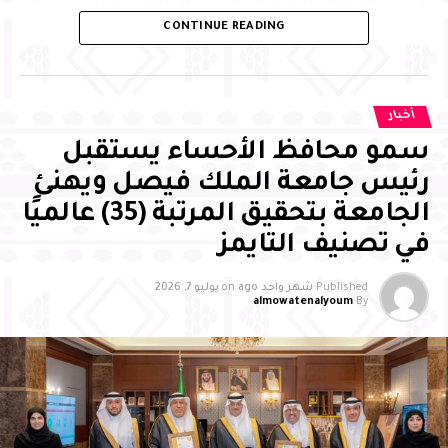
الإنسان هو محور التنمية وأساس ازدهار الوطن، مبينًا أن البرامج
CONTINUE READING
النوعية التي تجمع التعليم والابتكار وبناء الشخصية تسهم في
إعداد جيل متميز يمتلك المهارات والمعارف التي تمكنه من
الإسهام بفاعلية في مسيرة التنمية، وتحقيق مستهدفات رؤية
المملكة 2030
أخبار
سمو محافظ الأحساء يستقبل
رئيس جامعة الملك فيصل ويهنئ
الجامعة بتحقيق المرتبة (35) عالميًا
في تصنيف التايمز
Published
شهر واحد ago
on
يوليو 7, 2026
almowatenalyoum
By
وأشاد سمو محافظ الأحساء بالجهود التي تبذلها جمعية
بصمات لرعاية وتنمية الأيتام بالأحساء، وما تقدمه من مبادرات
وبرامج نوعية أسهمت في تمكين الأيتام علميًا ومهاريًا
واجتماعيًا، وتنمية قدراتهم، وتعزيز ثقتهم بأنفسهم، وإيجاد بيئة