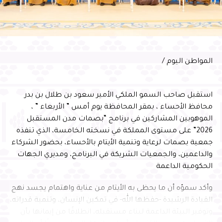
مكانة الأحساء وجهةً اقتصاديةً وسياحيةً ولوجستيةً واعدةً
وعبّر المهندس الحسني عن شكره لسمو محافظ الأحساء على
دعمه واهتمامه المستمر بتطوير منظومة النقل الجوي
بالمحافظة، مؤكدًا مواصلة الشركة تطوير خدماتها ورفع كفاءة
التشغيل، بما يسهم في الارتقاء بتجربة المسافرين، وتقديم
المواطن اليوم /
خدمات نوعية وفق أفضل الممارسات العالمية
استقبل صاحب السمو الملكي الأمير سعود بن طلال بن بدر
محافظ الأحساء ، بمقر المحافظة يوم أمس ” الأربعاء ” ،
الموهوبين المشاركين في برنامج “بصمات مدن المستقبل
2026” على مستوى المملكة في نسخته الخامسة، الذي تنفذه
جمعية بصمات لرعاية وتنمية الأيتام بالأحساء، بحضور الشركاء
والداعمين، والجمعيات الشريكة في البرنامج، ومديري الجهات
الحكومية الداعمة
وأكد سموّه أن ما يحظى به الأيتام من عناية واهتمام يجسد نهج
القيادة الرشيدة -حفظها الله- في تمكين الإنسان، وتنمية قدراته،
وتوفير البيئة الداعمة لبناء مستقبله، انطلاقًا من إيمانها بأن