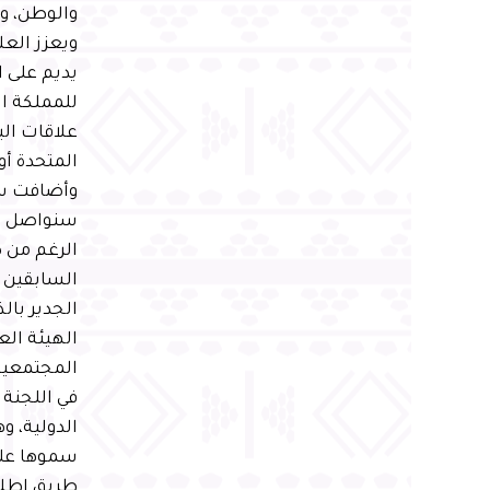
والوطن، وأ
ويعزز العل
يديم على ا
للمملكة ال
علاقات الب
المتحدة أو
وأضافت سمو
سنواصل الع
الرغم من ص
السابقين ف
الجدير بال
الهيئة ال
المجتمعية،
في اللجنة
الدولية، و
سموها على