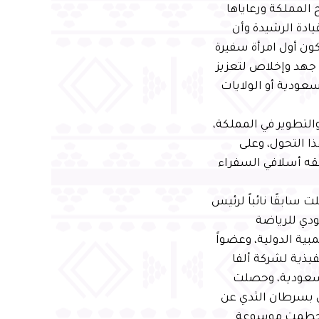
 المملكة ورعاياها
قيادة الرشيدة وأن
كون أول امرأة سفيرة
 جهد وإخلاص لتعزيز
سعودية أو الولايات
التطوير في المملكة،
ا التحول، وعلى
ققه أسلافي السفراء
 سابقًا نائباً لرئيس
ودي للرياضة
مبية الدولية، وعضواً
يذية لشركة ألفا
السعودية، وحصلت
ي بسرطان الثدي عن
ي والتي حطمت موسوعة