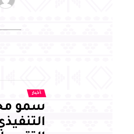
أخبار
سمو محا
التنفيذي