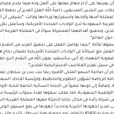
ن يعينها على أداء مهام عملهِا على أكمل وجه فيما يخدم مصالح
اقات بين البلدين الصديقين، داعيةً الله العليّ القدير أن يحفظ ال
لمملكة أمنها وأمانها واستقرارها ورخاءها.وقالت: “يشرفني أن أ
عربية السعودية لدى الولايات المتحدة الأمريكية، وسأعمل بكل
لدين، وتحقيق أهدافهما المشتركة سواءً في المملكة العربية ال
 حول العالم”.
ها قائلة: “بينما نواصل العمل على تحقيق المزيد من التقدم و
مل مع شركائنا في الولايات المتحدة الأمريكية لضمان نجاح هذ
عوبة المهمة، إلا أنني سأستفيد بعون الله من التقدم الذي ح
ي سبيل تعزيز المكاسب الاستراتيجية للبلدين”.
ذكر أن صاحبة السمو الملكي الأميرة ريما بنت بندر بن سلطان عملت
عامة للرياضة لشؤون التطوير والتخطيط، وكرئيسة للاتحاد السع
 إضافةً إلى كونها عضواً في اللجنة النسائية التابعة للجنة الأول
 الأولمبية السعودية، كما عملت سموها لعدة سنوات كرئيسة تنف
هي شركة رائدة في مجال تجارة التجزئة مقرها المملكة العربية 
 تقدير لجهودها الخيرية وتحديداً جهودها في رفع مستوى الوع
طريق إطلاق مبادرة KSA10 بالتعاون مع جمعية زهرة لسرطان الثد