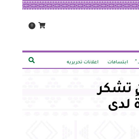
0
ابتسامات
اعلانات تحريريه
ن تشكر
 لدى