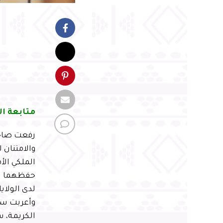
متابعة ال
رفعت صاحبة
والامتنان
الملكي الأ
حفظهما الل
لدى الولاي
وأعربت سمو
الكريمة، س