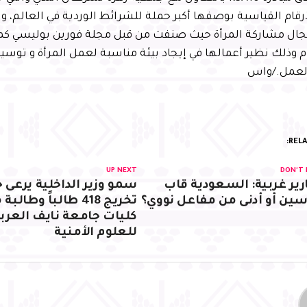
قام القياسية بوصفها أكبر حملة للشرائط الوردية في العالم، و
 مجال مشاركة المرأة حيث صنفت من قبل مجلة فورين بوليسي كمف
لعام 2014م وذلك نظير أعمالها في إيجاد بيئة مناسبة لعمل المرأة و ت
لعمل./واس
RELA
UP NEXT
DON'T 
رير غربية: السعودية قاب
سمو وزير الداخلية يرعى 
ين أو أدنى من مفاعل نووي؟
تخريج 418 طالباً وطالب
كليات جامعة نايف العرب
للعلوم الأمنية