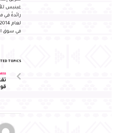
غينيس للأر
رائدةً في
في سوق ا
TED TOPICS:
MISS
تقا
قوس