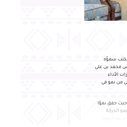
مكتب سموّه
دس محمد بن علي
، متضمنًا أبرز مؤشرات الأداء
ي من نمو في
 سموّه خلال اللقاء على أبرز منجزات مطار الأحساء الدولي خلال عام 2025، حيث حقق نموًا
سافر، إلى جانب نمو الحركة
ة وتعزيز الربط الجوي