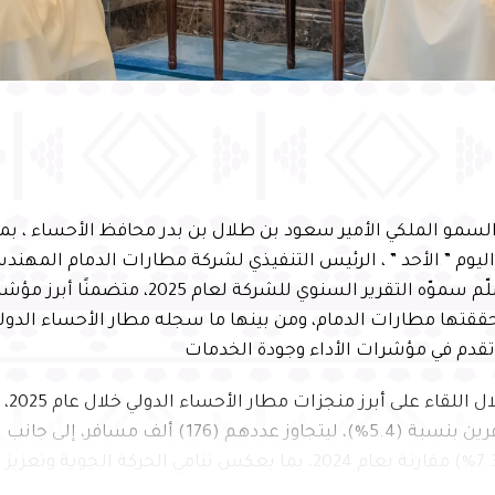
سمو الملكي الأمير سعود بن طلال بن بدر محافظ الأحساء ، ب
ليوم ” الأحد ” ، الرئيس التنفيذي لشركة مطارات الدمام المهن
الحسني، الذي سلّم سموّه التقرير السنوي للشركة لعام 2025
 حققتها مطارات الدمام، ومن بينها ما سجله مطار الأحساء الدول
وتقدم في مؤشرات الأداء وجودة الخدمات
واطّلع
في أعداد المسافرين بنسبة (5.4%)، ليتجاوز عددهم (176) ألف م
الجوية بنسبة (7.3%) مقارنة بعام 2024، بما يعكس تنامي الحركة الجوي