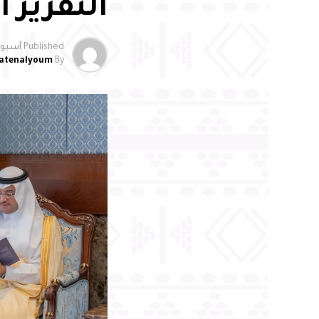
التقرير ال
Published
أسبوعي
atenalyoum
By