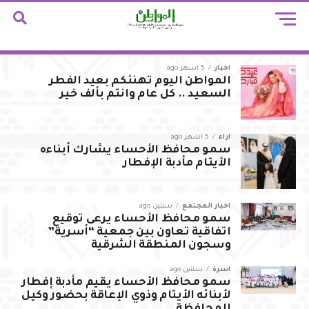
أخبار
5 أشهر ago
المواطن اليوم تهنئكم بعيد الفطر
السعيد .. كل عام وانتم بألف خير
آراء
5 أشهر ago
سمو محافظ الأحساء يشارك أبناءه
الأيتام مأدبة الإفطار
أخبار المجتمع
سنتين ago
سمو محافظ الأحساء يرعى توقيع
اتفاقية تعاون بين جمعية “أسرية”
وسجون المنطقة الشرقية
أسرة
سنتين ago
سمو محافظ الأحساء يقيم مأدبة إفطار
لأبنائه الأيتام وذوي الإعاقة بحضور وكيل