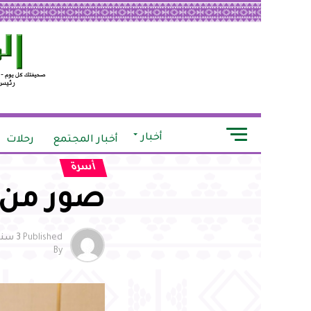
أخبار
أخبار المجتمع
رحلات
أسرة
صور من 
Published
3 سنوات ago
By