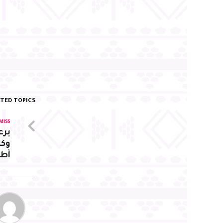
TED TOPICS:
MISS
برع
وكي
أطف