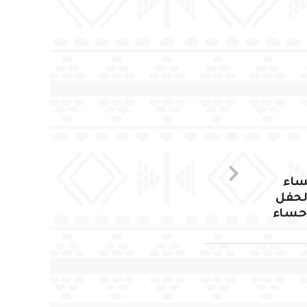
ساء
لحفل
أحساء