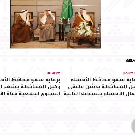
RELA
UP NEXT
DON'T 
اية سمو محافظ الأحساء
برعاية سمو محافظ الأح
ل المحافظة يدشن ملتقى
وكيل المحافظة يشهد ا
ال الأحساء بنسخته الثانية
السنوي لجمعية فتاة ال