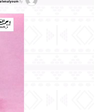
atenalyoum
By