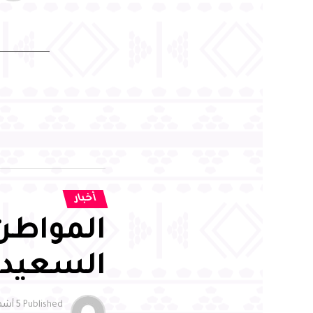
أخبار
المواطن 
السعيد .
Published
5 أشهر ago