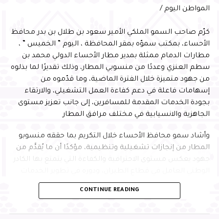
الخامس من شهر نوفمبر عام 2013م هو غرة
المواطن اليوم /
شهر محرم لعام 1435هـ.
كرّم صاحب السمو الملكي الأمير سعود بن طلال بن بدر محافظ
الأحساء، بمكتب سموّه بمقر المحافظة ، اليوم ” الخميس ” ،
RELATED TOPICS:
مطارات الدمام ممثلة بمدير مطار الأحساء الدولي محمد بن
UP NEX
سطم العنزي وعددًا من منسوبي المطار، وذلك تقديرًا لما بذلوه
اء من باكستان وعمل في المملكة وقتل من الذي
من جهود متميزة خلال الفترة الماضية، وما قدّموه من
عتدى على ابنته
إسهامات فاعلة في دعم كفاءة العمل التشغيلي، والارتقاء
DON'T MISS
بجودة الخدمات المقدمة للمسافرين، إلى جانب تعزيز مستوى
بالصور خوف وهلع أثر اطلاق نار في مجمع تجاري في
الجاهزية والانسيابية في مختلف مرافق المطار
نيوجرسي الاميريكية مساء أمس
وأشاد سمو محافظ الأحساء خلال التكريم بما حققه منسوبو
المطار من إنجازات تشغيلية وتنظيمية، مؤكدًا أن ما يُقدَّم من
جهود يعكس مستوى الاحترافية والكفاءة التي يتمتع بها الكادر
الوطني العامل في قطاع الطيران، ودوره في تطوير الخدمات
وتحسين تجربة المسافر، بما يواكب مستهدفات رؤية المملكة
CONTINUE READING
2030
وأكد سموّه أن هذا التكريم يأتي في إطار الدعم المستمر من