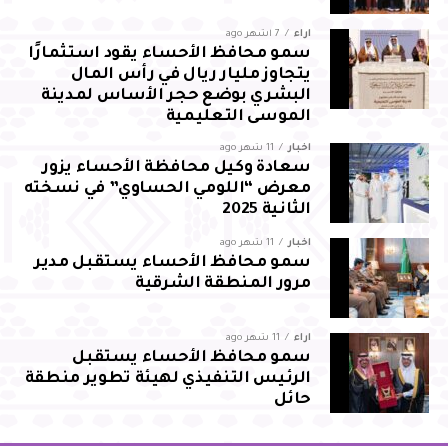
آراء
7 أشهر ago
سمو محافظ الأحساء يقود استثمارًا
يتجاوز مليار ريال في رأس المال
البشري بوضع حجر الأساس لمدينة
الموسى التعليمية
أخبار
11 شهر ago
سعادة وكيل محافظة الأحساء يزور
معرض “اللومي الحساوي” في نسخته
الثانية 2025
أخبار
11 شهر ago
سمو محافظ الأحساء يستقبل مدير
مرور المنطقة الشرقية
آراء
11 شهر ago
سمو محافظ الأحساء يستقبل
الرئيس التنفيذي لهيئة تطوير منطقة
حائل