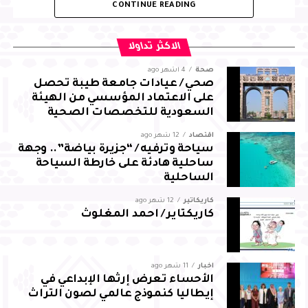
CONTINUE READING
المحافظة، بما يسهم في التنمية المستدامة
من جانبه، أعرب العرجاني عن شكره لسمو محافظ الأحساء على
الاكثر تداولا
توجيهاته واهتمامه ودعمه المستمر، مؤكدًا مضاعفة الجهود
صحة
4 أشهر ago
والالتزام بالمسؤوليات المنوطة به لضمان تحقيق أفضل النتائج
صحي / عيادات جامعة طيبة تحصل
لقطاع المجاهدين بالمحافظة
على الاعتماد المؤسسي من الهيئة
السعودية للتخصصات الصحية
اقتصاد
12 شهر ago
سياحة وترفيه / “جزيرة بياضة”.. وجهة
ساحلية هادئة على خارطة السياحة
الساحلية
كاريكاتير
12 شهر ago
كاريكتاير / احمد المغلوث
أخبار
11 شهر ago
الأحساء تعرض إرثها الإبداعي في
إيطاليا كنموذج عالمي لصون التراث