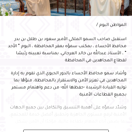
وفي ختام الحفل، سلّم سمو محافظ الأحساء شهادة السفير
الدولي للمسؤولية المجتمعية لأمين الأحساء المهندس عصام
المواطن اليوم /
الملا
استقبل صاحب السمو الملكي الأمير سعود بن طلال بن بدر
محافظ الأحساء ، بمكتب سموّه بمقر المحافظة ، اليوم ” الأحد
” ، الأستاذ عبدالله بن خالد العرجاني، بمناسبة تعيينه رئيسًا
لقطاع المجاهدين في المحافظة
وأشاد سمو محافظ الأحساء بالدور الحيوي الذي تقوم به إدارة
المجاهدين في تعزيز الأمن والاستقرار بالمحافظة، منوّهًا بما
توليه القيادة الرشيدة -حفظها الله- من دعم واهتمام مستمر
بجميع القطاعات الأمنية
وشدّد سموّه على أهمية التنسيق والتكامل بين جميع الجهات
الأمنية لرفع مستوى الجاهزية وتحقيق أفضل خدمة للمجتمع،
بما يضمن أداء المهام بكفاءة عالية، مؤكدًا أن الأمن يشكل
ركيزة أساسية لتعزيز بيئة الأعمال وجذب الاستثمارات إلى