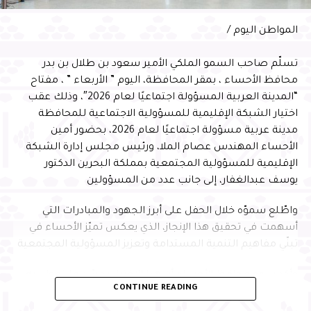
المواطن اليوم /
تسلّم صاحب السمو الملكي الأمير سعود بن طلال بن بدر
محافظ الأحساء ، بمقر المحافظة، اليوم ” الأربعاء ” ، مفتاح
“المدينة العربية المسؤولة اجتماعيًا لعام 2026″، وذلك عقب
اختيار الشبكة الإقليمية للمسؤولية الاجتماعية للمحافظة
مدينة عربية مسؤولة اجتماعيًا لعام 2026، بحضور أمين
الأحساء المهندس عصام الملا، ورئيس مجلس إدارة الشبكة
الإقليمية للمسؤولية المجتمعية بمملكة البحرين الدكتور
يوسف عبدالغفار، إلى جانب عدد من المسؤولين
واطّلع سموّه خلال الحفل على أبرز الجهود والمبادرات التي
أسهمت في تحقيق هذا الإنجاز، الذي يعكس تميّز الأحساء في
تبنّي مفاهيم التنمية المستدامة وتعزيز المسؤولية المجتمعية
وأكد سمو محافظ الأحساء أن هذا الاختيار يجسّد ما تحظى به
CONTINUE READING
المحافظة من تقدير إقليمي نظير جهودها في تطبيق معايير
الاستدامة وتنفيذ المبادرات المجتمعية النوعية التي تُحدث أثرًا