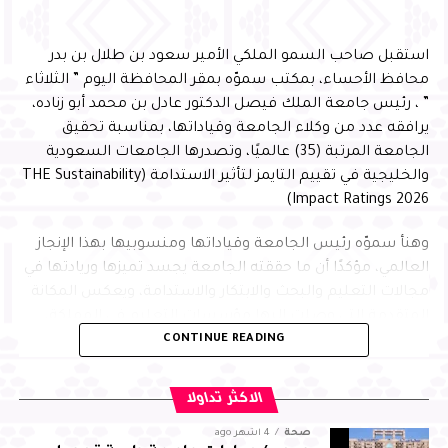
تمتلكه من مقومات وإمكانات وشراكات مؤسسية تسهم في
إنجاح المبادرات التنموية وتعظيم أثرها، بما ينسجم مع
استقبل صاحب السمو الملكي الأمير سعود بن طلال بن بدر
مستهدفات رؤية المملكة 2030
محافظ الأحساء، بمكتب سموّه بمقر المحافظة اليوم ” الثلاثاء
” ، رئيس جامعة الملك فيصل الدكتور عادل بن محمد أبو زناده،
يرافقه عدد من وكلاء الجامعة وقياداتها، بمناسبة تحقيق
الجامعة المرتبة (35) عالميًا، وتصدرها الجامعات السعودية
والخليجية في تقييم التايمز لتأثير الاستدامة (THE Sustainability
Impact Ratings 2026)
وهنأ سموّه رئيس الجامعة وقياداتها ومنسوبيها بهذا الإنجاز
العالمي، مؤكدًا أن ما حققته الجامعة يجسد تميزها وريادتها في
مجالات التعليم والبحث والابتكار والاستدامة، ويعكس المكانة
المتقدمة التي وصلت إليها مؤسسات التعليم في المملكة،
وأعرب عضو مجلس إدارة جمعية بصمات المشرف العلمي على
CONTINUE READING
بفضل ما تحظى به من دعم وتمكين من القيادة الرشيدة -أيدها
البرنامج الدكتور عبدالله الجغيمان، عن شكره لسمو محافظ
الله-، مشيرًا إلى أن هذه الإنجازات تسهم في تعزيز تنافسية
الأحساء، على دعمه المتواصل واهتمامه الكبير ببرامج الجمعية
المملكة وحضورها في المؤشرات الدولية، متمنيًا للجامعة
الاكثر تداولا
ومبادراتها، مشيرًا إلى أن النسخة الحالية للبرنامج يشارك فيها
ومنسوبيها دوام التوفيق ومواصلة تحقيق المزيد من النجاحات
(400) طالب وطالبة من أبناء الأيتام من (19) جمعية من
صحة
4 أشهر ago