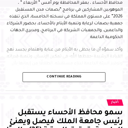
محافظ الأحساء ، بمقر المحافظة يوم أمس ” الأربعاء ” ،
الموهوبين المشاركين في برنامج “بصمات مدن المستقبل
2026” على مستوى المملكة في نسخته الخامسة، الذي تنفذه
جمعية بصمات لرعاية وتنمية الأيتام بالأحساء، بحضور الشركاء
والداعمين، والجمعيات الشريكة في البرنامج، ومديري الجهات
الحكومية الداعمة
وأكد سموّه أن ما يحظى به الأيتام من عناية واهتمام يجسد نهج
القيادة الرشيدة -حفظها الله- في تمكين الإنسان، وتنمية قدراته،
وتوفير البيئة الداعمة لبناء مستقبله، انطلاقًا من إيمانها بأن
الإنسان هو محور التنمية وأساس ازدهار الوطن، مبينًا أن البرامج
CONTINUE READING
النوعية التي تجمع التعليم والابتكار وبناء الشخصية تسهم في
إعداد جيل متميز يمتلك المهارات والمعارف التي تمكنه من
الإسهام بفاعلية في مسيرة التنمية، وتحقيق مستهدفات رؤية
المملكة 2030
أخبار
سمو محافظ الأحساء يستقبل
رئيس جامعة الملك فيصل ويهنئ