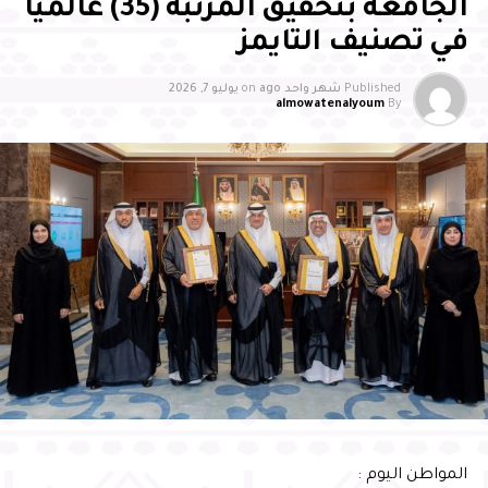
الجامعة بتحقيق المرتبة (35) عالميًا
في تصنيف التايمز
Published
شهر واحد ago
on
يوليو 7, 2026
almowatenalyoum
By
وأشاد سمو محافظ الأحساء بالجهود التي تبذلها جمعية
بصمات لرعاية وتنمية الأيتام بالأحساء، وما تقدمه من مبادرات
وبرامج نوعية أسهمت في تمكين الأيتام علميًا ومهاريًا
واجتماعيًا، وتنمية قدراتهم، وتعزيز ثقتهم بأنفسهم، وإيجاد بيئة
محفزة للإبداع والتميز، مثمنًا دور الشركاء والداعمين والجهات
الحكومية في إنجاح البرنامج، مؤكدًا أن تكامل الجهود بين
القطاع غير الربحي والجهات الحكومية والقطاع الخاص يمثل
ركيزة أساسية لتعظيم الأثر المستدام، وتعزيز المسؤولية
المجتمعية، وتمكين الأجيال الواعدة من الإسهام في بناء
مستقبل الوطن
وأشار سموّه إلى أن احتضان البرنامج يعكس الثقة التي تحظى
المواطن اليوم :
بها المحافظة في استضافة البرامج الوطنية النوعية، ويؤكد ما