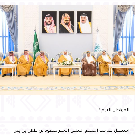
اللوحه التاريخيه لرحلة أمير الفضاء سلطان بن
المطارات للفئة ذاتها لعام 2025
سلمان
وأشاد سمو محافظ الأحساء بالدعم الكبير الذي توليه القيادة
الرشيدة -حفظها الله- لقطاع الطيران والمطارات، مؤكدًا أن هذا
الدعم أسهم في تطوير البنية التحتية ورفع كفاءة الخدمات ، بما
انعكس على أداء مطارات الدمام، ومن بينها مطار الأحساء
الدولي، مثمنًا جهود شركة مطارات الدمام في تطوير مطار
الأحساء الدولي، والارتقاء بجودة خدماته، وتوسيع شبكة
الرحلات، وتحسين تجربة المسافرين، مؤكدًا أهمية مواصلة
العمل بما يواكب مستهدفات رؤية السعودية 2030، ويعزز
مكانة الأحساء وجهةً اقتصاديةً وسياحيةً ولوجستيةً واعدةً
وعبّر المهندس الحسني عن شكره لسمو محافظ الأحساء على
دعمه واهتمامه المستمر بتطوير منظومة النقل الجوي
بالمحافظة، مؤكدًا مواصلة الشركة تطوير خدماتها ورفع كفاءة
التشغيل، بما يسهم في الارتقاء بتجربة المسافرين، وتقديم
المواطن اليوم /
خدمات نوعية وفق أفضل الممارسات العالمية
استقبل صاحب السمو الملكي الأمير سعود بن طلال بن بدر