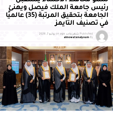
سمو محافظ الأحساء يستقبل
رئيس جامعة الملك فيصل ويهنئ
الجامعة بتحقيق المرتبة (35) عالميًا
في تصنيف التايمز
Published
شهر واحد ago
on
يوليو 7, 2026
almowatenalyoum
By
وأشاد سمو محافظ الأحساء بالجهود التي تبذلها جمعية
بصمات لرعاية وتنمية الأيتام بالأحساء، وما تقدمه من مبادرات
وبرامج نوعية أسهمت في تمكين الأيتام علميًا ومهاريًا
واجتماعيًا، وتنمية قدراتهم، وتعزيز ثقتهم بأنفسهم، وإيجاد بيئة
محفزة للإبداع والتميز، مثمنًا دور الشركاء والداعمين والجهات
الحكومية في إنجاح البرنامج، مؤكدًا أن تكامل الجهود بين
القطاع غير الربحي والجهات الحكومية والقطاع الخاص يمثل
ركيزة أساسية لتعظيم الأثر المستدام، وتعزيز المسؤولية
المجتمعية، وتمكين الأجيال الواعدة من الإسهام في بناء
مستقبل الوطن