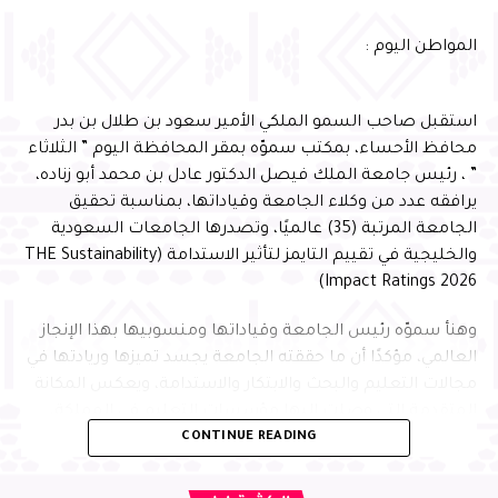
وأشار سموّه إلى أن احتضان البرنامج يعكس الثقة التي تحظى
المواطن اليوم :
بها المحافظة في استضافة البرامج الوطنية النوعية، ويؤكد ما
تمتلكه من مقومات وإمكانات وشراكات مؤسسية تسهم في
إنجاح المبادرات التنموية وتعظيم أثرها، بما ينسجم مع
استقبل صاحب السمو الملكي الأمير سعود بن طلال بن بدر
مستهدفات رؤية المملكة 2030
محافظ الأحساء، بمكتب سموّه بمقر المحافظة اليوم ” الثلاثاء
” ، رئيس جامعة الملك فيصل الدكتور عادل بن محمد أبو زناده،
يرافقه عدد من وكلاء الجامعة وقياداتها، بمناسبة تحقيق
الجامعة المرتبة (35) عالميًا، وتصدرها الجامعات السعودية
والخليجية في تقييم التايمز لتأثير الاستدامة (THE Sustainability
Impact Ratings 2026)
وهنأ سموّه رئيس الجامعة وقياداتها ومنسوبيها بهذا الإنجاز
العالمي، مؤكدًا أن ما حققته الجامعة يجسد تميزها وريادتها في
مجالات التعليم والبحث والابتكار والاستدامة، ويعكس المكانة
المتقدمة التي وصلت إليها مؤسسات التعليم في المملكة،
وأعرب عضو مجلس إدارة جمعية بصمات المشرف العلمي على
CONTINUE READING
بفضل ما تحظى به من دعم وتمكين من القيادة الرشيدة -أيدها
البرنامج الدكتور عبدالله الجغيمان، عن شكره لسمو محافظ
الله-، مشيرًا إلى أن هذه الإنجازات تسهم في تعزيز تنافسية
الأحساء، على دعمه المتواصل واهتمامه الكبير ببرامج الجمعية
المملكة وحضورها في المؤشرات الدولية، متمنيًا للجامعة