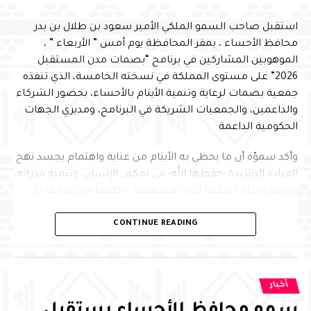
استقبل صاحب السمو الملكي الأمير سعود بن طلال بن بدر
محافظ الأحساء ، بمقر المحافظة يوم أمس ” الأربعاء ” ،
الموهوبين المشاركين في برنامج “بصمات مدن المستقبل
2026” على مستوى المملكة في نسخته الخامسة، الذي تنفذه
جمعية بصمات لرعاية وتنمية الأيتام بالأحساء، بحضور الشركاء
والداعمين، والجمعيات الشريكة في البرنامج، ومديري الجهات
الحكومية الداعمة
وأكد سموّه أن ما يحظى به الأيتام من عناية واهتمام يجسد نهج
القيادة الرشيدة -حفظها الله- في تمكين الإنسان، وتنمية قدراته،
وتوفير البيئة الداعمة لبناء مستقبله، انطلاقًا من إيمانها بأن
الإنسان هو محور التنمية وأساس ازدهار الوطن، مبينًا أن البرامج
CONTINUE READING
النوعية التي تجمع التعليم والابتكار وبناء الشخصية تسهم في
إعداد جيل متميز يمتلك المهارات والمعارف التي تمكنه من
الإسهام بفاعلية في مسيرة التنمية، وتحقيق مستهدفات رؤية
المملكة 2030
أخبار