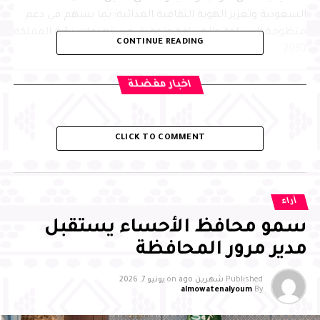
السعودية وتعزيز الهوية الثقافية الغذائية؛ بما يسهم في دعم
منظومة السياحة والضيافة وتحقيق مستهدفات رؤية المملكة
CONTINUE READING
2030
اخبار مفضلة
CLICK TO COMMENT
آراء
سمو محافظ الأحساء يستقبل
مدير مرور المحافظة
وأشار سموّه إلى أهمية تبادل الخبرات الدولية في مجالات فنون
الطهي والاستدامة الغذائية والتعليم التطبيقي، مشيدًا بدور
Published
شهرين ago
on
يونيو 7, 2026
المجلس الاستشاري الدولي في نقل التجارب العالمية وتطوير
almowatenalyoum
By
البرامج النوعية، مؤكدًا دعم المحافظة لكل المبادرات التي
تسهم في تنمية القدرات البشرية وخلق فرص واعدة لأبناء