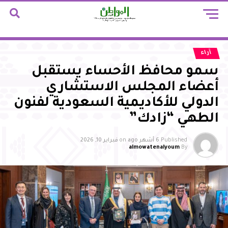
آراء
سمو محافظ الأحساء يستقبل
أعضاء المجلس الاستشاري
الدولي للأكاديمية السعودية لفنون
الطهي “زادك”
Published
6 أشهر ago
on
فبراير 10, 2026
almowatenalyoum
By