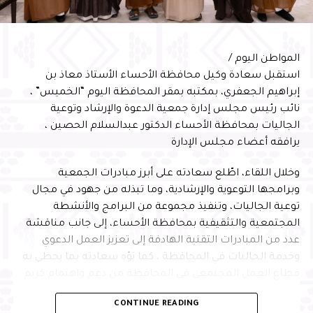
المواطن اليوم /
استقبل سعادة وكيل محافظة الأحساء الأستاذ معاذ بن
إبراهيم الجعفري، بمكتبه بمقر المحافظة اليوم “الخميس” ،
نائب رئيس مجلس إدارة جمعية الدعوة والإرشاد وتوعية
الجاليات بمحافظة الأحساء الدكتور عبدالسلام الحصين ،
يرافقه أعضاء مجلس الإدارة
وخلال اللقاء، اطّلع سعادته على أبرز مبادرات الجمعية
وبرامجها التوعوية والإرشادية، وما تبذله من جهود في مجال
توعية الجاليات، وتنفيذ مجموعة من البرامج والأنشطة
المجتمعية والتثقيفية بمحافظة الأحساء، إلى جانب مناقشة
عدد من المبادرات التقنية الهادفة إلى تعزيز العمل الدعوي
وخدمة الجاليات في المحافظة ، كما نوّه سعادته بما يحظى به
قطاع العمل المجتمعي في المحافظة من دعم واهتمام كريم
من صاحب السمو الملكي الأمير سعود بن طلال بن بدر محافظ
CONTINUE READING
الأحساء ، وحرصه المتواصل على متابعة المبادرات والبرامج