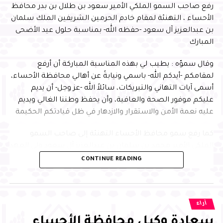
رفع صاحب السمو الملكي الأمير سعود بن طلال بن بدر محافظ
الأحساء ، التهنئة لمقام خادم الحرمين الشريفين الملك سلمان
بن عبدالعزيز آل سعود -حفظه الله- بمناسبة حلول عيد الأضحى
المبارك
وقال سموّه : يطيب لي بهذه المناسبة المباركة أن أرفع
لمقامكم -أيدكم الله- باسمي ونيابةً عن أهالي محافظة الأحساء،
أسمى آيات التهاني والتبريكات، سائلاً الله -عز وجل- أن يديم
عليكم موفور الصحة والعافية، وأن يحفظ وطننا الغالي ويديم
عليه نعمة الأمن والاستقرار والازدهار في ظل قيادتكم الحكيمة
كما رفع سمو محافظ الأحساء التهنئة إلى صاحب السمو
الملكي الأمير محمد بن سلمان بن عبدالعزيز آل سعود ولي العهد
رئيس مجلس الوزراء -حفظه الله-، داعيًا الله تعالى أن يعيد هذه
CONTINUE READING
المناسبة المباركة على سموّه بموفور الصحة والعافية، وعلى
الوطن بمزيد من التقدم والرخاء
ورفع سموّه التهنئة إلى صاحب السمو الملكي الأمير عبدالعزيز
آراء
بن سعود بن نايف بن عبدالعزيز آل سعود وزير الداخلية ، وإلى
سعادة وكيل محافظة الأحساء