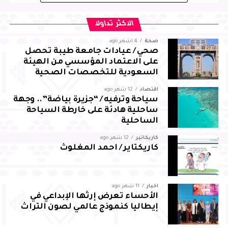
التي تسهم في تعزيز التنمية المجتمعية وتمكين الجهات
الأهلية من أداء رسالتها على الوجه الأمثل، بما ينعكس إيجابًا
الاكثر تداولا
على خدمة المجتمع وتحقيق تطلعاته
صحة
4 أشهر ago
صحي / عيادات جامعة طيبة تحصل
وفي ختام اللقاء، قدّم نائب رئيس مجلس إدارة الجمعية الدكتور
على الاعتماد المؤسسي من الهيئة
عبدالسلام الحصين شكره لسعادة وكيل المحافظة على
السعودية للتخصصات الصحية
اهتمامه ببرامج الجمعية، مثمّنًا دعم واهتمام سمو محافظ
اقتصاد
12 شهر ago
الأحساء بالعمل المجتمعي والدعوي في المحافظة
سياحة وترفيه / “جزيرة بياضة”.. وجهة
ساحلية هادئة على خارطة السياحة
الساحلية
كاريكاتير
12 شهر ago
كاريكتاير / احمد المغلوث
أخبار
11 شهر ago
الأحساء تعرض إرثها الإبداعي في
إيطاليا كنموذج عالمي لصون التراث