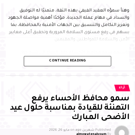
وهنأ سموّه العقيد الفيفي بهذه الثقة، متمنيًا له التوفيق
والسداد في مهام عمله الجديدة، مؤكدًا أهمية مواصلة الجهود
وتعزيز التكامل والتنسيق بين الجهات الأمنية بالمحافظة، بما
almowatenalyoum
يسهم في رفع مستوى السلامة المرورية وتحقيق أعلى معايير
الأمن والسلامة للمواطنين والمقيمين
واستمع سمو محافظ الأحساء خلال اللقاء إلى شرحٍ حول
مؤشرات وإحصائيات أداء السلامة المرورية بالمحافظة، مشددًا
CONTINUE READING
على أهمية مواصلة العمل الميداني وتطوير المبادرات المرورية
التي تسهم في تعزيز جودة الحياة وتحقيق مستهدفات رؤية
المملكة 2030، وفق توجيهات القيادة الرشيدة – حفظها الله –
آراء
من جانبه أعرب العقيد الفيفي عن شكره لسمو محافظ الأحساء
سمو محافظ الأحساء يرفع
على توجيهاته السديدة واهتمامه الدائم بدعم الجهود الأمنية
التهنئة للقيادة بمناسبة حلول عيد
والمرورية، مؤكدًا حرصه على بذل كل الجهود لخدمة المحافظة
الأضحى المبارك
والارتقاء بمنظومة السلامة المرورية
Published
شهرين ago
on
مايو 26, 2026
almowatenalyoum
By