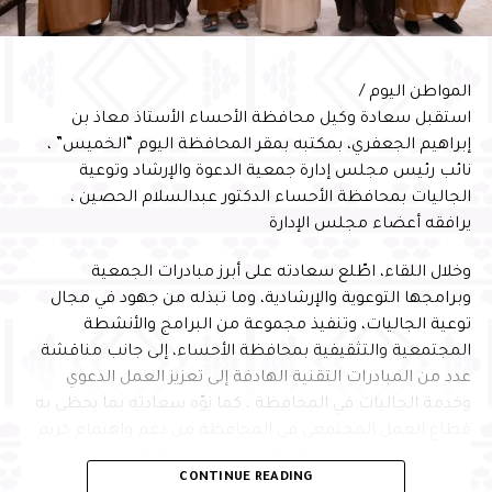
المواطن اليوم /
استقبل سعادة وكيل محافظة الأحساء الأستاذ معاذ بن
إبراهيم الجعفري، بمكتبه بمقر المحافظة اليوم “الخميس” ،
نائب رئيس مجلس إدارة جمعية الدعوة والإرشاد وتوعية
الجاليات بمحافظة الأحساء الدكتور عبدالسلام الحصين ،
يرافقه أعضاء مجلس الإدارة
وخلال اللقاء، اطّلع سعادته على أبرز مبادرات الجمعية
وبرامجها التوعوية والإرشادية، وما تبذله من جهود في مجال
توعية الجاليات، وتنفيذ مجموعة من البرامج والأنشطة
المجتمعية والتثقيفية بمحافظة الأحساء، إلى جانب مناقشة
عدد من المبادرات التقنية الهادفة إلى تعزيز العمل الدعوي
وخدمة الجاليات في المحافظة ، كما نوّه سعادته بما يحظى به
قطاع العمل المجتمعي في المحافظة من دعم واهتمام كريم
من صاحب السمو الملكي الأمير سعود بن طلال بن بدر محافظ
CONTINUE READING
الأحساء ، وحرصه المتواصل على متابعة المبادرات والبرامج