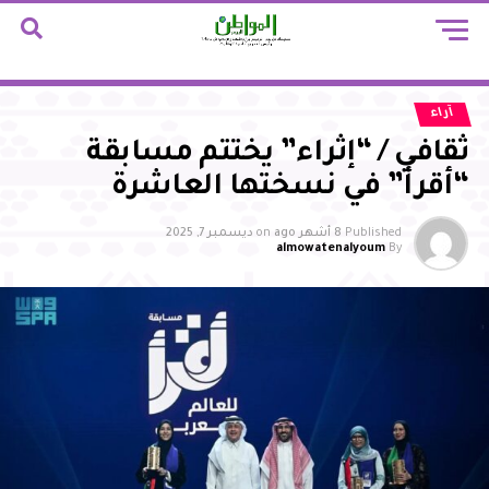
آراء
ثقافي / “إثراء” يختتم مسابقة
“أقرأ” في نسختها العاشرة
Published
8 أشهر ago
on
ديسمبر 7, 2025
almowatenalyoum
By