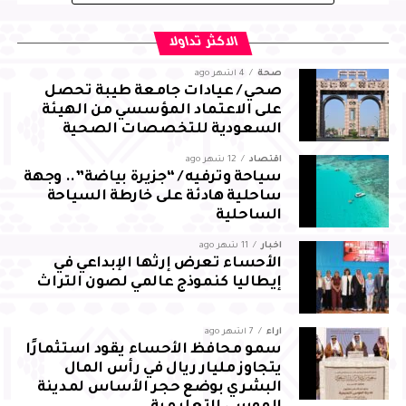
التي تسهم في تعزيز التنمية المجتمعية وتمكين الجهات
الأهلية من أداء رسالتها على الوجه الأمثل، بما ينعكس إيجابًا
الاكثر تداولا
على خدمة المجتمع وتحقيق تطلعاته
صحة
4 أشهر ago
صحي / عيادات جامعة طيبة تحصل
وفي ختام اللقاء، قدّم نائب رئيس مجلس إدارة الجمعية الدكتور
على الاعتماد المؤسسي من الهيئة
عبدالسلام الحصين شكره لسعادة وكيل المحافظة على
السعودية للتخصصات الصحية
اهتمامه ببرامج الجمعية، مثمّنًا دعم واهتمام سمو محافظ
اقتصاد
12 شهر ago
الأحساء بالعمل المجتمعي والدعوي في المحافظة
سياحة وترفيه / “جزيرة بياضة”.. وجهة
ساحلية هادئة على خارطة السياحة
الساحلية
أخبار
11 شهر ago
الأحساء تعرض إرثها الإبداعي في
إيطاليا كنموذج عالمي لصون التراث
آراء
7 أشهر ago
سمو محافظ الأحساء يقود استثمارًا
يتجاوز مليار ريال في رأس المال
البشري بوضع حجر الأساس لمدينة