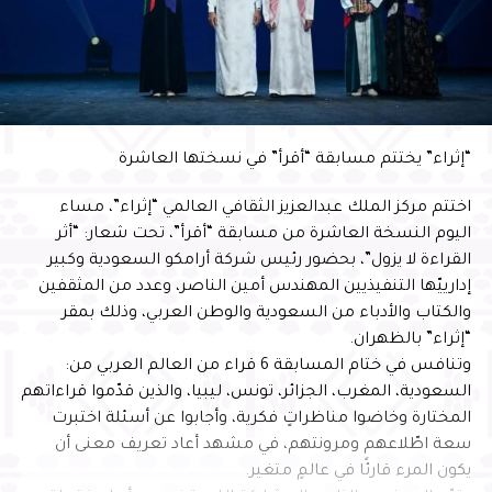
“إثراء” يختتم مسابقة “أقرأ” في نسختها العاشرة
اختتم مركز الملك عبدالعزيز الثقافي العالمي “إثراء”، مساء
اليوم النسخة العاشرة من مسابقة “أقرأ”، تحت شعار: “أثر
القراءة لا يزول”، بحضور رئيس شركة أرامكو السعودية وكبير
إدارييّها التنفيذيين المهندس أمين الناصر، وعدد من المثقفين
والكتاب والأدباء من السعودية والوطن العربي، وذلك بمقر
“إثراء” بالظهران.
وتنافس في ختام المسابقة 6 قراء من العالم العربي من:
السعودية، المغرب، الجزائر، تونس، ليبيا، والذين قدّموا قراءاتهم
المختارة وخاضوا مناظراتٍ فكرية، وأجابوا عن أسئلة اختبرت
سعة اطّلاعهم ومرونتهم، في مشهد أعاد تعريف معنى أن
يكون المرء قارئًا في عالمٍ متغير.