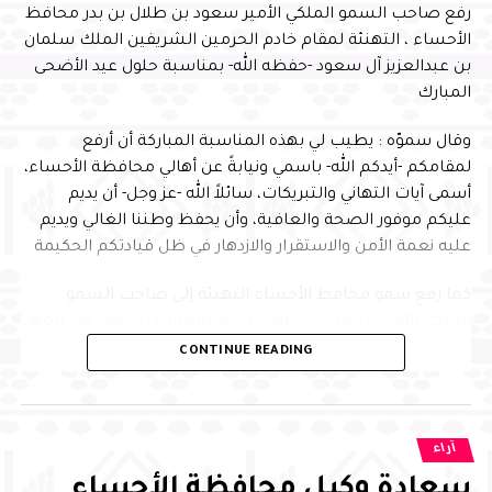
رفع صاحب السمو الملكي الأمير سعود بن طلال بن بدر محافظ
الأحساء ، التهنئة لمقام خادم الحرمين الشريفين الملك سلمان
بن عبدالعزيز آل سعود -حفظه الله- بمناسبة حلول عيد الأضحى
المبارك
وقال سموّه : يطيب لي بهذه المناسبة المباركة أن أرفع
لمقامكم -أيدكم الله- باسمي ونيابةً عن أهالي محافظة الأحساء،
أسمى آيات التهاني والتبريكات، سائلاً الله -عز وجل- أن يديم
عليكم موفور الصحة والعافية، وأن يحفظ وطننا الغالي ويديم
عليه نعمة الأمن والاستقرار والازدهار في ظل قيادتكم الحكيمة
كما رفع سمو محافظ الأحساء التهنئة إلى صاحب السمو
الملكي الأمير محمد بن سلمان بن عبدالعزيز آل سعود ولي العهد
رئيس مجلس الوزراء -حفظه الله-، داعيًا الله تعالى أن يعيد هذه
CONTINUE READING
المناسبة المباركة على سموّه بموفور الصحة والعافية، وعلى
الوطن بمزيد من التقدم والرخاء
ورفع سموّه التهنئة إلى صاحب السمو الملكي الأمير عبدالعزيز
آراء
بن سعود بن نايف بن عبدالعزيز آل سعود وزير الداخلية ، وإلى
سعادة وكيل محافظة الأحساء