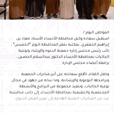
المواطن اليوم /
استقبل سعادة وكيل محافظة الأحساء الأستاذ معاذ بن
إبراهيم الجعفري، بمكتبه بمقر المحافظة اليوم “الخميس” ،
نائب رئيس مجلس إدارة جمعية الدعوة والإرشاد وتوعية
الجاليات بمحافظة الأحساء الدكتور عبدالسلام الحصين ،
يرافقه أعضاء مجلس الإدارة
وخلال اللقاء، اطّلع سعادته على أبرز مبادرات الجمعية
وبرامجها التوعوية والإرشادية، وما تبذله من جهود في مجال
توعية الجاليات، وتنفيذ مجموعة من البرامج والأنشطة
المجتمعية والتثقيفية بمحافظة الأحساء، إلى جانب مناقشة
عدد من المبادرات التقنية الهادفة إلى تعزيز العمل الدعوي
وخدمة الجاليات في المحافظة ، كما نوّه سعادته بما يحظى به
قطاع العمل المجتمعي في المحافظة من دعم واهتمام كريم