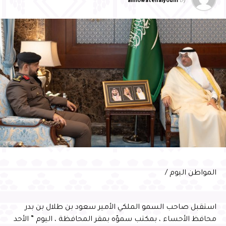
almowatenalyoum
By
المجتمعي وترسيخ القيم الإسلامية
RELATED TOPICS:
UP NEX
مو محافظ الأحساء يطَّلع على إنجازات التجمع
لصحي ويشيد بجهوده في تعزيز الصحة السكانية
DON'T MISS
سمو محافظ الأحساء يؤدي صلاة الاستسقاء
almowatenalyoum
المواطن اليوم /
استقبل صاحب السمو الملكي الأمير سعود بن طلال بن بدر
محافظ الأحساء ، بمكتب سموّه بمقر المحافظة ، اليوم ” الأحد