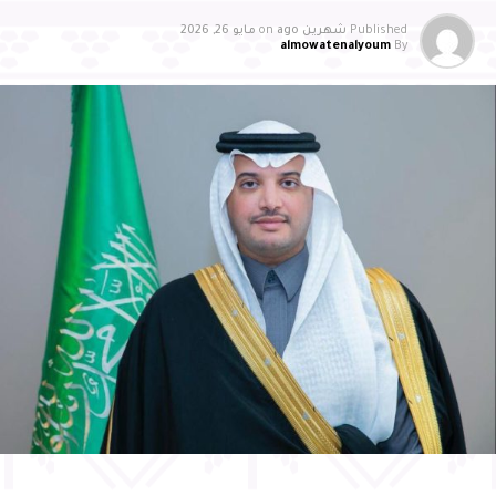
Published
شهرين ago
on
مايو 26, 2026
almowatenalyoum
By