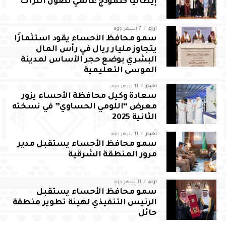
إيطاليا كنموذج عالمي لصون التراث
آراء
7 أشهر ago
سمو محافظ الأحساء يقود استثمارًا
يتجاوز مليار ريال في رأس المال
البشري بوضع حجر الأساس لمدينة
الموسى التعليمية
أخبار
11 شهر ago
سعادة وكيل محافظة الأحساء يزور
معرض “اللومي الحساوي” في نسخته
الثانية 2025
أخبار
11 شهر ago
سمو محافظ الأحساء يستقبل مدير
مرور المنطقة الشرقية
آراء
11 شهر ago
سمو محافظ الأحساء يستقبل
الرئيس التنفيذي لهيئة تطوير منطقة
حائل