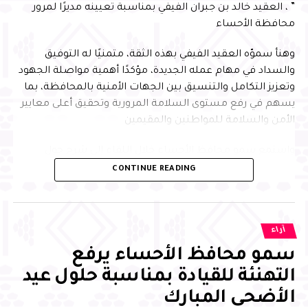
” ، العقيد خالد بن جبران الفيفي بمناسبة تعيينه مديرًا لمرور
محافظة الأحساء
وهنأ سموّه العقيد الفيفي بهذه الثقة، متمنيًا له التوفيق
والسداد في مهام عمله الجديدة، مؤكدًا أهمية مواصلة الجهود
وتعزيز التكامل والتنسيق بين الجهات الأمنية بالمحافظة، بما
يسهم في رفع مستوى السلامة المرورية وتحقيق أعلى معايير
الأمن والسلامة للمواطنين والمقيمين
واستمع سمو محافظ الأحساء خلال اللقاء إلى شرحٍ حول
مؤشرات وإحصائيات أداء السلامة المرورية بالمحافظة، مشددًا
CONTINUE READING
على أهمية مواصلة العمل الميداني وتطوير المبادرات المرورية
التي تسهم في تعزيز جودة الحياة وتحقيق مستهدفات رؤية
المملكة 2030، وفق توجيهات القيادة الرشيدة – حفظها الله –
آراء
من جانبه أعرب العقيد الفيفي عن شكره لسمو محافظ الأحساء
سمو محافظ الأحساء يرفع
على توجيهاته السديدة واهتمامه الدائم بدعم الجهود الأمنية
التهنئة للقيادة بمناسبة حلول عيد
والمرورية، مؤكدًا حرصه على بذل كل الجهود لخدمة المحافظة
الأضحى المبارك
والارتقاء بمنظومة السلامة المرورية