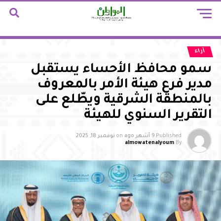
آراء
سمو محافظ الأحساء يستقبل
مدير فرع هيئة الأمر بالمعروف
بالمنطقة الشرقية ويطّلع على
التقرير السنوي للهيئة
Published
9 أشهر ago
on
نوفمبر 18, 2025
almowatenalyoum
By