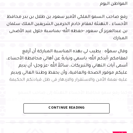
المواطن اليوم
رفع صاحب السمو الملكي الأمير سعود بن طلال بن بدر محافظ
الأحساء ، التهنئة لمقام خادم الحرمين الشريفين الملك سلمان
بن عبدالعزيز آل سعود -حفظه الله- بمناسبة حلول عيد الأضحى
المبارك
وقال سموّه : يطيب لي بهذه المناسبة المباركة أن أرفع
لمقامكم -أيدكم الله- باسمي ونيابةً عن أهالي محافظة الأحساء،
أسمى آيات التهاني والتبريكات، سائلاً الله -عز وجل- أن يديم
عليكم موفور الصحة والعافية، وأن يحفظ وطننا الغالي ويديم
عليه نعمة الأمن والاستقرار والازدهار في ظل قيادتكم الحكيمة
كما رفع سمو محافظ الأحساء التهنئة إلى صاحب السمو
الملكي الأمير محمد بن سلمان بن عبدالعزيز آل سعود ولي العهد
رئيس مجلس الوزراء -حفظه الله-، داعيًا الله تعالى أن يعيد هذه
CONTINUE READING
المناسبة المباركة على سموّه بموفور الصحة والعافية، وعلى
الوطن بمزيد من التقدم والرخاء