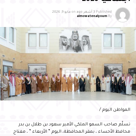
وعبَّر مدير مطار الأحساء الدولي عن الشكر والتقدير إلى سمو
Published
3 أشهر ago
on
مايو 9, 2026
محافظ الأحساء على هذا التكريم والدعم المستمر، مؤكدًا أن
almowatenalyoum
By
هذا التقدير يمثل دافعًا كبيرًا لمواصلة العمل وبذل المزيد من
الجهود لخدمة المسافرين والارتقاء بمستوى الخدمات في
المطار
المواطن اليوم /
تسلّم صاحب السمو الملكي الأمير سعود بن طلال بن بدر
محافظ الأحساء ، بمقر المحافظة، اليوم ” الأربعاء ” ، مفتاح