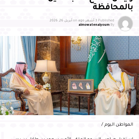
المستويين الإقليمي والدولي
بالمحافظة
ودشّن سموّه الهوية والمبادرة الخاصة بالمسؤولية المجتمعية،
Published
3 أشهر ago
on
أبريل 26, 2026
إلى جانب عرض مرئي استعرض أبرز منجزات الأحساء في هذا
almowatenalyoum
By
المجال ، ومن جهته، أكد الدكتور يوسف عبدالغفار أن استحقاق
الأحساء لهذا الإنجاز جاء نتيجة جهود متكاملة في مجال
المسؤولية المجتمعية
بدوره أوضح أمين الأحساء المهندس عصام الملا، أن هذا
الاختيار تحقق بدعم القيادة ومتابعة سمو محافظ الأحساء،
مؤكدًا أن الإنجاز يعكس التزام مختلف القطاعات بتعزيز
المسؤولية المجتمعية وتحسين جودة الحياة، مشيرًا إلى أن
“خطة الأحساء مدينة المسؤولية الاجتماعية 2026” تهدف إلى
تنفيذ مبادرات نوعية وشراكات فاعلة تعزز مكانة المحافظة
وفي ختام الحفل، سلّم سمو محافظ الأحساء شهادة السفير
الدولي للمسؤولية المجتمعية لأمين الأحساء المهندس عصام
المواطن اليوم /
الملا