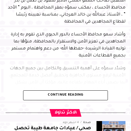
استقبل صاحب السمو الملكي الأمير سعود بن طلال بن بدر
محافظ الأحساء ، بمكتب سموّه بمقر المحافظة ، اليوم ” الأحد
” ، الأستاذ عبدالله بن خالد العرجاني، بمناسبة تعيينه رئيسًا
لقطاع المجاهدين في المحافظة
وأشاد سمو محافظ الأحساء بالدور الحيوي الذي تقوم به إدارة
المجاهدين في تعزيز الأمن والاستقرار بالمحافظة، منوّهًا بما
توليه القيادة الرشيدة -حفظها الله- من دعم واهتمام مستمر
بجميع القطاعات الأمنية
وشدّد سموّه على أهمية التنسيق والتكامل بين جميع الجهات
الأمنية لرفع مستوى الجاهزية وتحقيق أفضل خدمة للمجتمع،
بما يضمن أداء المهام بكفاءة عالية، مؤكدًا أن الأمن يشكل
ركيزة أساسية لتعزيز بيئة الأعمال وجذب الاستثمارات إلى
CONTINUE READING
المحافظة، بما يسهم في التنمية المستدامة
من جانبه، أعرب العرجاني عن شكره لسمو محافظ الأحساء على
الاكثر تداولا
توجيهاته واهتمامه ودعمه المستمر، مؤكدًا مضاعفة الجهود
صحة
4 أشهر ago
والالتزام بالمسؤوليات المنوطة به لضمان تحقيق أفضل النتائج
صحي / عيادات جامعة طيبة تحصل
لقطاع المجاهدين بالمحافظة