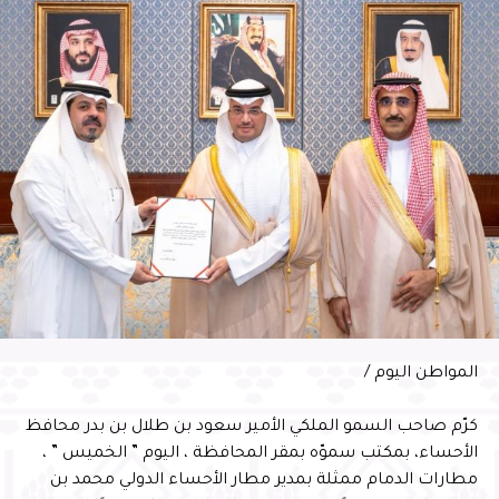
مساندة الجمعية لمرضى السرطان، وتقديم كافة الخدمات لهم،
ونشر ثقافة الوعي لكافة أفراد المجتمع، محققةً بذلك نجاحات
غير مسبوقة في مستوى الخدمات والمبادرات على المستوى
المجتمعي والمحلي.من جهته، ذكر المدير التنفيذي للجمعية
الدكتور فؤاد الجغيمان، أبرز نتائج مبادرات وخدمات الجمعية لعام
2023م.إلى ذلك، ركز الملتقى على إظهار هويته المنطلقة من
شعار (ومن أحياها) في إطار مؤسسي يرتكز على دور العمل
الإنساني والخيري؛ لتحقيق مبدأ التضامن المجتمعي في علاج
مرضى السرطان غير السعوديين والمقيمين في الأحساء. وخلال
الحفل، تم عرض مرئي بعنوان (ويبقى الأمل) لقصة طفلة تحمل
رسالتها تفاصيل المعاناة بمرض السرطان، لتواجهه بعزيمة
وإصرار وقوة وانتصار، كما تناول الحفل أبرز التجارب والقصص
لبعض المتعافين من أبطال تفاؤل، الذين فسحت لهم الحياة مكاناً
شاغراً في أرض الخير والعطاء، من رحلة العلاج إلى أرض
المواطن اليوم /
التعافي والشفاء، بعد أن منّ الله عليهم بالالتحاق بالجمعية
والاستفادة من خدماتها. كما تم عرض فيلم قصير بعنوان (ومن
كرّم صاحب السمو الملكي الأمير سعود بن طلال بن بدر محافظ
أحياها) ليكون رسالة أهل الخير الموصولة من السماء بالعطاء
الأحساء، بمكتب سموّه بمقر المحافظة ، اليوم ” الخميس ” ،
لعباد الله في الأرض، حيث يعلو صوت الرسالة الإنسانية لكلِّ من
مطارات الدمام ممثلة بمدير مطار الأحساء الدولي محمد بن
ساهم في علاج المرضى وكان سبباً في رفع المعاناة عنهم