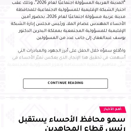
“المدينة العربية المسؤولة اجتماعيًا لعام 2026″، وذلك عقب
اختيار الشبكة الإقليمية للمسؤولية الاجتماعية للمحافظة
مدينة عربية مسؤولة اجتماعيًا لعام 2026، بحضور أمين
الأحساء المهندس عصام الملا، ورئيس مجلس إدارة الشبكة
الإقليمية للمسؤولية المجتمعية بمملكة البحرين الدكتور
يوسف عبدالغفار، إلى جانب عدد من المسؤولين
واطّلع سموّه خلال الحفل على أبرز الجهود والمبادرات التي
أسهمت في تحقيق هذا الإنجاز، الذي يعكس تميّز الأحساء في
تبنّي مفاهيم التنمية المستدامة وتعزيز المسؤولية المجتمعية
وأكد سمو محافظ الأحساء أن هذا الاختيار يجسّد ما تحظى به
CONTINUE READING
المحافظة من تقدير إقليمي نظير جهودها في تطبيق معايير
الاستدامة وتنفيذ المبادرات المجتمعية النوعية التي تُحدث أثرًا
تنمويًا مستدامًا، مشيرًا إلى أن ذلك يعكس الدور الريادي
للأحساء في تعزيز جودة الحياة وبناء الشراكات الإستراتيجية، بما
أهم الأخبار
ينسجم مع مستهدفات رؤية المملكة 2030، في ظل الدعم
سمو محافظ الأحساء يستقبل
والاهتمام الذي توليه القيادة الرشيدة –حفظها الله–، ويعزّز
مكانتها مدينة رائدة في تبنّي المسؤولية المجتمعية على
رئيس قطاع المجاهدين