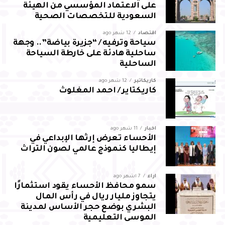
على الاعتماد المؤسسي من الهيئة
السعودية للتخصصات الصحية
اقتصاد
12 شهر ago
سياحة وترفيه / “جزيرة بياضة”.. وجهة
ساحلية هادئة على خارطة السياحة
الساحلية
كاريكاتير
12 شهر ago
كاريكتاير / احمد المغلوث
أخبار
11 شهر ago
الأحساء تعرض إرثها الإبداعي في
إيطاليا كنموذج عالمي لصون التراث
آراء
7 أشهر ago
سمو محافظ الأحساء يقود استثمارًا
يتجاوز مليار ريال في رأس المال
البشري بوضع حجر الأساس لمدينة
الموسى التعليمية