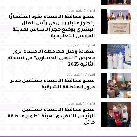
آراء
7 أشهر ago
سمو محافظ الأحساء يقود استثمارًا
يتجاوز مليار ريال في رأس المال
البشري بوضع حجر الأساس لمدينة
الموسى التعليمية
أخبار
11 شهر ago
سعادة وكيل محافظة الأحساء يزور
معرض “اللومي الحساوي” في نسخته
الثانية 2025
أخبار
11 شهر ago
سمو محافظ الأحساء يستقبل مدير
مرور المنطقة الشرقية
آراء
11 شهر ago
سمو محافظ الأحساء يستقبل
الرئيس التنفيذي لهيئة تطوير منطقة
حائل