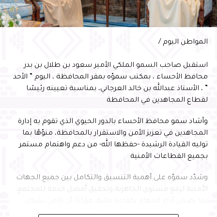
وفي ختام الحفل، سلّم سمو محافظ الأحساء شهادة السفير
الدولي للمسؤولية المجتمعية لأمين الأحساء المهندس عصام
المواطن اليوم /
الملا
استقبل صاحب السمو الملكي الأمير سعود بن طلال بن بدر
محافظ الأحساء ، بمكتب سموّه بمقر المحافظة ، اليوم ” الأحد
” ، الأستاذ عبدالله بن خالد العرجاني، بمناسبة تعيينه رئيسًا
لقطاع المجاهدين في المحافظة
وأشاد سمو محافظ الأحساء بالدور الحيوي الذي تقوم به إدارة
المجاهدين في تعزيز الأمن والاستقرار بالمحافظة، منوّهًا بما
توليه القيادة الرشيدة -حفظها الله- من دعم واهتمام مستمر
بجميع القطاعات الأمنية
وشدّد سموّه على أهمية التنسيق والتكامل بين جميع الجهات
الأمنية لرفع مستوى الجاهزية وتحقيق أفضل خدمة للمجتمع،
بما يضمن أداء المهام بكفاءة عالية، مؤكدًا أن الأمن يشكل
ركيزة أساسية لتعزيز بيئة الأعمال وجذب الاستثمارات إلى