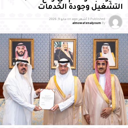
التشغيل وجودة الخدمات
Published
3 أشهر ago
on
مايو 9, 2026
almowatenalyoum
By
متابعة المواطن اليوم /
دشّن صاحب السمو الملكي الأمير سعود بن طلال بن بدر محافظ
الأحساء ، اليوم ” الأحد ” بمقر المحافظة الحملة التوعوية
بسرطان الثدي التي تنظمها جمعية مكافحة السرطان الخيرية
بالأحساء تفاؤل بالتعاون مع شركاء النجاح من المؤسسات
الحكومية والقطاع الخاص والغير ربحي.جاء ذلك خلال استقبال
سموّه بمكتبه بمقر المحافظة رئيس وأعضاء مجلس ادارة
“تفاؤل” ، مطلعاً على التقرير السنوي للمنجزات لعام 2021م