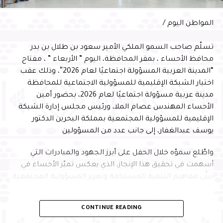
المواطن اليوم /
تسلّم صاحب السمو الملكي الأمير سعود بن طلال بن بدر
محافظ الأحساء ، بمقر المحافظة، اليوم ” الأربعاء ” ، مفتاح
“المدينة العربية المسؤولة اجتماعيًا لعام 2026″، وذلك عقب
اختيار الشبكة الإقليمية للمسؤولية الاجتماعية للمحافظة
مدينة عربية مسؤولة اجتماعيًا لعام 2026، بحضور أمين
الأحساء المهندس عصام الملا، ورئيس مجلس إدارة الشبكة
الإقليمية للمسؤولية المجتمعية بمملكة البحرين الدكتور
يوسف عبدالغفار، إلى جانب عدد من المسؤولين
واطّلع سموّه خلال الحفل على أبرز الجهود والمبادرات التي
أسهمت في تحقيق هذا الإنجاز، الذي يعكس تميّز الأحساء في
تبنّي مفاهيم التنمية المستدامة وتعزيز المسؤولية المجتمعية
وأكد سمو محافظ الأحساء أن هذا الاختيار يجسّد ما تحظى به
CONTINUE READING
المحافظة من تقدير إقليمي نظير جهودها في تطبيق معايير
الاستدامة وتنفيذ المبادرات المجتمعية النوعية التي تُحدث أثرًا