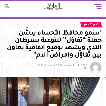
أهم الأخبار
*سمو محافظ الأحساء يدشّن
حملة “تفاؤل” للتوعية بسرطان
الثدي ويشهد توقيع اتفاقية تعاون
بين تفاؤل وامراض الدم*
Published
4 سنوات ago
on
أكتوبر 2, 2022
By