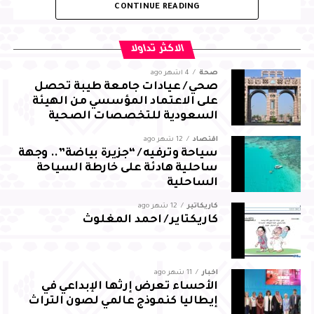
CONTINUE READING
المحافظة، بما يسهم في التنمية المستدامة
من جانبه، أعرب العرجاني عن شكره لسمو محافظ الأحساء على
الاكثر تداولا
توجيهاته واهتمامه ودعمه المستمر، مؤكدًا مضاعفة الجهود
صحة
4 أشهر ago
والالتزام بالمسؤوليات المنوطة به لضمان تحقيق أفضل النتائج
صحي / عيادات جامعة طيبة تحصل
لقطاع المجاهدين بالمحافظة
على الاعتماد المؤسسي من الهيئة
السعودية للتخصصات الصحية
اقتصاد
12 شهر ago
سياحة وترفيه / “جزيرة بياضة”.. وجهة
ساحلية هادئة على خارطة السياحة
الساحلية
كاريكاتير
12 شهر ago
كاريكتاير / احمد المغلوث
أخبار
11 شهر ago
الأحساء تعرض إرثها الإبداعي في
إيطاليا كنموذج عالمي لصون التراث