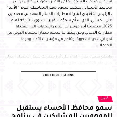
استقبل صاحب السمو الملكي الأمير سعود بن طلال بن بدر
تحفيظ القرآن الكريم، وإقامة المسابقات، وتشجيع وتكريم
محافظ الأحساء ، بمكتب سموّه بمقر المحافظة اليوم ” الأحد ”
حفظة كتاب الله
، الرئيس التنفيذي لشركة مطارات الدمام المهندس محمد بن
علي الحسني، الذي سلّم سموّه التقرير السنوي للشركة لعام
2025، متضمنًا أبرز مؤشرات الأداء والإنجازات التي حققتها
مطارات الدمام، ومن بينها ما سجله مطار الأحساء الدولي من
نمو في الحركة الجوية، وتقدم في مؤشرات الأداء وجودة
الخدمات
واطّلع سموّه خلال اللقاء على أبرز منجزات مطار الأحساء الدولي
خلال عام 2025، حيث حقق نموًا في أعداد المسافرين بنسبة
(5.4%)، ليتجاوز عددهم (176) ألف مسافر، إلى جانب نمو الحركة
CONTINUE READING
الجوية بنسبة (7.3%) مقارنة بعام 2024، بما يعكس تنامي
الحركة الجوية وتعزيز الربط الجوي للمحافظة
وفي ختام الحفل، كرّم سموّه حفاظ كتاب الله تعالى، والمعلمين،
والداعمين، والمساهمين في إنجاح برامج الجمعية الخيرية
وحقق المطار عددًا من الإنجازات النوعية في مجالات جودة
لتحفيظ القرآن الكريم بالأحساء، تقديرًا لجهودهم في خدمة
أخبار
الخدمات والاستدامة والتميز التشغيلي، من أبرزها حصوله على
القرآن الكريم وأهله
شهادة اعتماد المستوى الأول لإدارة الانبعاثات الكربونية
سمو محافظ الأحساء يستقبل
للمطارات من مجلس المطارات الدولي
الموهوبين المشاركين في برنامج