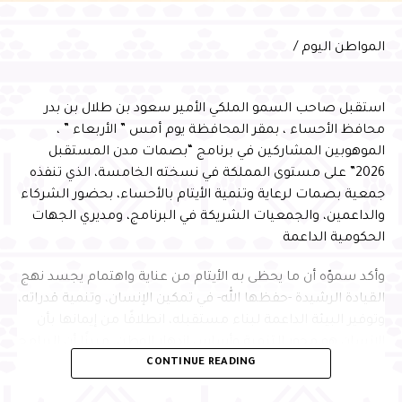
دعمه واهتمامه المستمر بتطوير منظومة النقل الجوي
بالمحافظة، مؤكدًا مواصلة الشركة تطوير خدماتها ورفع كفاءة
التشغيل، بما يسهم في الارتقاء بتجربة المسافرين، وتقديم
المواطن اليوم /
خدمات نوعية وفق أفضل الممارسات العالمية
استقبل صاحب السمو الملكي الأمير سعود بن طلال بن بدر
محافظ الأحساء ، بمقر المحافظة يوم أمس ” الأربعاء ” ،
الموهوبين المشاركين في برنامج “بصمات مدن المستقبل
2026” على مستوى المملكة في نسخته الخامسة، الذي تنفذه
جمعية بصمات لرعاية وتنمية الأيتام بالأحساء، بحضور الشركاء
والداعمين، والجمعيات الشريكة في البرنامج، ومديري الجهات
الحكومية الداعمة
وأكد سموّه أن ما يحظى به الأيتام من عناية واهتمام يجسد نهج
القيادة الرشيدة -حفظها الله- في تمكين الإنسان، وتنمية قدراته،
وتوفير البيئة الداعمة لبناء مستقبله، انطلاقًا من إيمانها بأن
الإنسان هو محور التنمية وأساس ازدهار الوطن، مبينًا أن البرامج
CONTINUE READING
النوعية التي تجمع التعليم والابتكار وبناء الشخصية تسهم في
إعداد جيل متميز يمتلك المهارات والمعارف التي تمكنه من