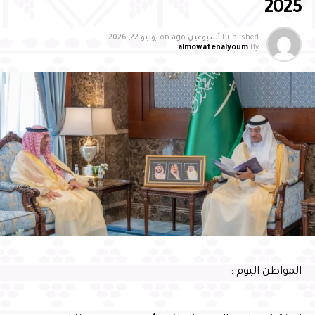
2025
Published
أسبوعين ago
on
يوليو 22, 2026
almowatenalyoum
By
وتخللت فقرات الحفل نماذج متميزة من قراءات الحفاظ من
طلاب الجمعية، إضافةً إلى عرضٍ مرئي تناول أبرز برامج
وأنشطة الجمعية، واستثماراتها، وخططها المستقبلية، في
إطار سعيها لتعزيز الاستدامة وتوسيع أثرها المجتمعي
المواطن اليوم :
وهنّأ سمو محافظ الأحساء الحفاظ والمجازين بهذا الإنجاز
المتميز، مؤكدًا أن العناية بكتاب الله تحظى باهتمامٍ بالغ من
القيادة الرشيدة -حفظها الله- من خلال دعم برامج جمعيات