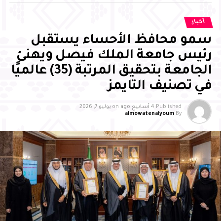
الإسهام بفاعلية في مسيرة التنمية، وتحقيق مستهدفات رؤية
المملكة 2030
أخبار
سمو محافظ الأحساء يستقبل
رئيس جامعة الملك فيصل ويهنئ
الجامعة بتحقيق المرتبة (35) عالميًا
في تصنيف التايمز
Published
4 أسابيع ago
on
يوليو 7, 2026
almowatenalyoum
By
وأشاد سمو محافظ الأحساء بالجهود التي تبذلها جمعية
بصمات لرعاية وتنمية الأيتام بالأحساء، وما تقدمه من مبادرات
وبرامج نوعية أسهمت في تمكين الأيتام علميًا ومهاريًا
واجتماعيًا، وتنمية قدراتهم، وتعزيز ثقتهم بأنفسهم، وإيجاد بيئة
محفزة للإبداع والتميز، مثمنًا دور الشركاء والداعمين والجهات
الحكومية في إنجاح البرنامج، مؤكدًا أن تكامل الجهود بين
القطاع غير الربحي والجهات الحكومية والقطاع الخاص يمثل