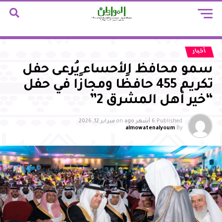
أخبار
سمو محافظ الأحساء يُرعى حفل
تكريم 455 حافظًا ومجازًا في حفل
“خير أهل المشرق 2”
Published
6 أشهر ago
on
فبراير 12, 2026
almowatenalyoum
By