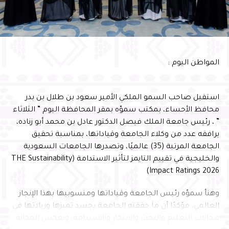
ركيزة أساسية لتعظيم الأثر المستدام، وتعزيز المسؤولية
المجتمعية، وتمكين الأجيال الواعدة من الإسهام في بناء
مستقبل الوطن
وأشار سموّه إلى أن احتضان البرنامج يعكس الثقة التي تحظى
المواطن اليوم :
بها المحافظة في استضافة البرامج الوطنية النوعية، ويؤكد ما
تمتلكه من مقومات وإمكانات وشراكات مؤسسية تسهم في
إنجاح المبادرات التنموية وتعظيم أثرها، بما ينسجم مع
استقبل صاحب السمو الملكي الأمير سعود بن طلال بن بدر
مستهدفات رؤية المملكة 2030
محافظ الأحساء، بمكتب سموّه بمقر المحافظة اليوم ” الثلاثاء
” ، رئيس جامعة الملك فيصل الدكتور عادل بن محمد أبو زناده،
يرافقه عدد من وكلاء الجامعة وقياداتها، بمناسبة تحقيق
الجامعة المرتبة (35) عالميًا، وتصدرها الجامعات السعودية
والخليجية في تقييم التايمز لتأثير الاستدامة (THE Sustainability
Impact Ratings 2026)
وهنأ سموّه رئيس الجامعة وقياداتها ومنسوبيها بهذا الإنجاز
العالمي، مؤكدًا أن ما حققته الجامعة يجسد تميزها وريادتها في
مجالات التعليم والبحث والابتكار والاستدامة، ويعكس المكانة