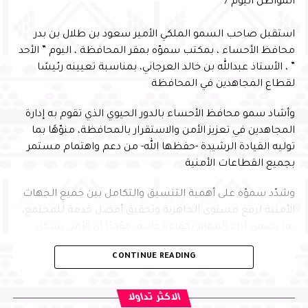
المواطن اليوم /
الملا
استقبل صاحب السمو الملكي الأمير سعود بن طلال بن بدر
محافظ الأحساء ، بمكتب سموّه بمقر المحافظة ، اليوم ” الأحد
” ، الأستاذ عبدالله بن خالد العرجاني، بمناسبة تعيينه رئيسًا
لقطاع المجاهدين في المحافظة
وأشاد سمو محافظ الأحساء بالدور الحيوي الذي تقوم به إدارة
المجاهدين في تعزيز الأمن والاستقرار بالمحافظة، منوّهًا بما
توليه القيادة الرشيدة -حفظها الله- من دعم واهتمام مستمر
بجميع القطاعات الأمنية
وشدّد سموّه على أهمية التنسيق والتكامل بين جميع الجهات
الأمنية لرفع مستوى الجاهزية وتحقيق أفضل خدمة للمجتمع،
بما يضمن أداء المهام بكفاءة عالية، مؤكدًا أن الأمن يشكل
ركيزة أساسية لتعزيز بيئة الأعمال وجذب الاستثمارات إلى
CONTINUE READING
المحافظة، بما يسهم في التنمية المستدامة
من جانبه، أعرب العرجاني عن شكره لسمو محافظ الأحساء على
الاكثر تداولا
توجيهاته واهتمامه ودعمه المستمر، مؤكدًا مضاعفة الجهود