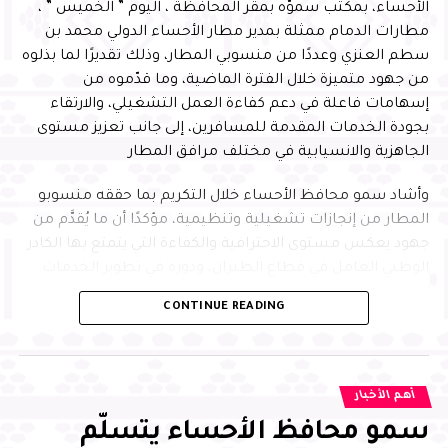
الأحساء، بمكتب سموّه بمقر المحافظة ، اليوم ” الخميس ” ،
الرجال والنساء في المحافظة، وبلغ عدد الفائزين أكثر من 28
مطارات الدمام ممثلة بمدير مطار الأحساء الدولي محمد بن
فائزًا وفائزة في جميع المستويات.
سطم العنزي وعددًا من منسوبي المطار، وذلك تقديرًا لما بذلوه
من جهود متميزة خلال الفترة الماضية، وما قدّموه من
إسهامات فاعلة في دعم كفاءة العمل التشغيلي، والارتقاء
RELATED TOPICS:
بجودة الخدمات المقدمة للمسافرين، إلى جانب تعزيز مستوى
UP NEX
الجاهزية والانسيابية في مختلف مرافق المطار
مو محافظ الأحساء يستقبل إدارة نادي الجيل
لرياضي
وأشاد سمو محافظ الأحساء خلال التكريم بما حققه منسوبو
المطار من إنجازات تشغيلية وتنظيمية، مؤكدًا أن ما يُقدَّم من
DON'T MISS
سمو محافظ الأحساء يستقبل مدير مكتب الأحوال
جهود يعكس مستوى الاحترافية والكفاءة التي يتمتع بها الكادر
المدنية بالمحافظة
الوطني العامل في قطاع الطيران، ودوره في تطوير الخدمات
وتحسين تجربة المسافر، بما يواكب مستهدفات رؤية المملكة
CONTINUE READING
2030
وأكد سموّه أن هذا التكريم يأتي في إطار الدعم المستمر من
القيادة الرشيدة -حفظها الله- لتحفيز الكفاءات الوطنية في
أهم الأخبار
مختلف القطاعات، مشيرًا إلى أهمية مواصلة العمل بروح
سمو محافظ الأحساء يتسلّم
الفريق الواحد، وتعزيز مبادرات التطوير والابتكار ، بما يسهم في