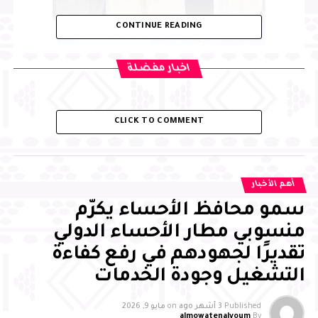
CONTINUE READING
اخبار مفضلة
CLICK TO COMMENT
أهم الأخبار
سمو محافظ الأحساء يكرّم
منسوبي مطار الأحساء الدولي
تقديرًا لجهودهم في رفع كفاءة
التشغيل وجودة الخدمات
متابعة المواطن اليوم
Published
3 أشهر ago
on
مايو 9, 2026
almowatenalyoum
By