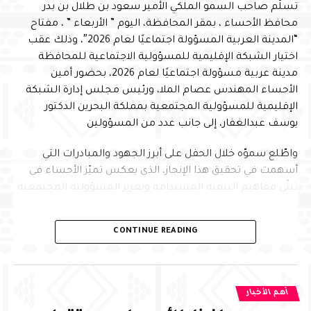
تسلّم صاحب السمو الملكي الأمير سعود بن طلال بن بدر
محافظ الأحساء ، بمقر المحافظة، اليوم ” الأربعاء ” ، مفتاح
“المدينة العربية المسؤولة اجتماعيًا لعام 2026″، وذلك عقب
اختيار الشبكة الإقليمية للمسؤولية الاجتماعية للمحافظة
مدينة عربية مسؤولة اجتماعيًا لعام 2026، بحضور أمين
الأحساء المهندس عصام الملا، ورئيس مجلس إدارة الشبكة
الإقليمية للمسؤولية المجتمعية بمملكة البحرين الدكتور
يوسف عبدالغفار، إلى جانب عدد من المسؤولين
واطّلع سموّه خلال الحفل على أبرز الجهود والمبادرات التي
أسهمت في تحقيق هذا الإنجاز، الذي يعكس تميّز الأحساء في
تبنّي مفاهيم التنمية المستدامة وتعزيز المسؤولية المجتمعية
وأكد سمو محافظ الأحساء أن هذا الاختيار يجسّد ما تحظى به
CONTINUE READING
المحافظة من تقدير إقليمي نظير جهودها في تطبيق معايير
الاستدامة وتنفيذ المبادرات المجتمعية النوعية التي تُحدث أثرًا
تنمويًا مستدامًا، مشيرًا إلى أن ذلك يعكس الدور الريادي
للأحساء في تعزيز جودة الحياة وبناء الشراكات الإستراتيجية، بما
أهم الأخبار
ينسجم مع مستهدفات رؤية المملكة 2030، في ظل الدعم