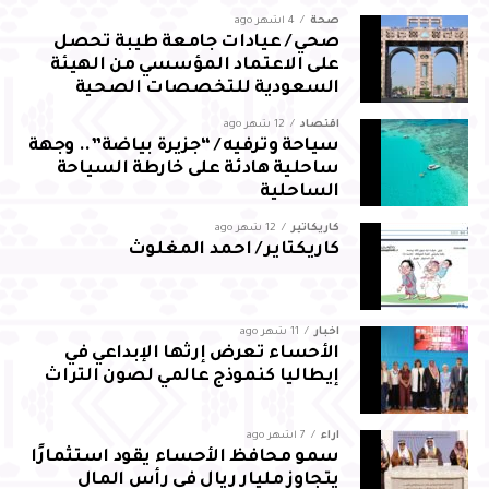
صحة
4 أشهر ago
والالتزام بالمسؤوليات المنوطة به لضمان تحقيق أفضل النتائج
صحي / عيادات جامعة طيبة تحصل
لقطاع المجاهدين بالمحافظة
على الاعتماد المؤسسي من الهيئة
السعودية للتخصصات الصحية
اقتصاد
12 شهر ago
سياحة وترفيه / “جزيرة بياضة”.. وجهة
ساحلية هادئة على خارطة السياحة
الساحلية
كاريكاتير
12 شهر ago
كاريكتاير / احمد المغلوث
أخبار
11 شهر ago
الأحساء تعرض إرثها الإبداعي في
إيطاليا كنموذج عالمي لصون التراث
آراء
7 أشهر ago
سمو محافظ الأحساء يقود استثمارًا
يتجاوز مليار ريال في رأس المال