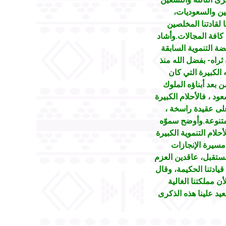
يين والسعوديات،
ا لقادتنا المخلصين
 كافة المجالات.وأشاد
س مسيرة النهضة التنموية السابقة
راه- بفضل الله منذ
 الكبيرة التي كان
 بعد أبناؤه الملوك
د ، فالأحلام الكبيرة
 على عقيدة راسخة ،
تنوعة.وأوضح سموّه
حلام التنموية الكبيرة
 مسيرة الإنجازات
مستقبل، عاقدين العزم
قيادتنا الحكيمة، وقال
ن مملكتنا الغالية
عيد علينا هذه الذكرى