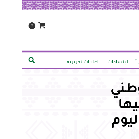
0
ابتسامات
اعلانات تحريريه
وطني
يها
ليوم