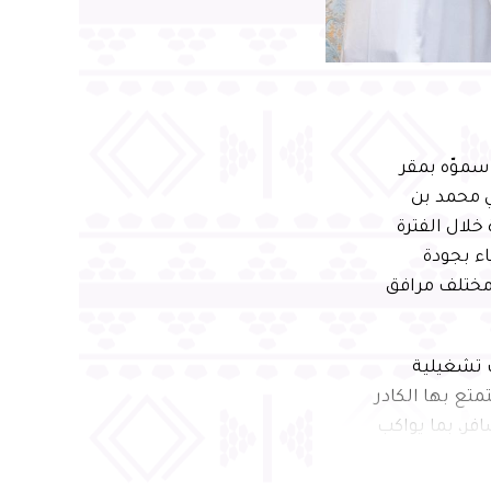
سموّه بمقر
ي محمد بن
خلال الفترة
اء بجودة
 مختلف مرافق
 تشغيلية
متع بها الكادر
فر، بما يواكب