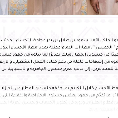
 الملكي الأمير سعود بن طلال بن بدر محافظ الأحساء، بمكتب 
م ” الخميس ” ، مطارات الدمام ممثلة بمدير مطار الأحساء الدول
ًا من منسوبي المطار، وذلك تقديرًا لما بذلوه من جهود متميزة 
ّموه من إسهامات فاعلة في دعم كفاءة العمل التشغيلي، والارتق
 للمسافرين، إلى جانب تعزيز مستوى الجاهزية والانسيابية في
ظ الأحساء خلال التكريم بما حققه منسوبو المطار من إنجازات
 أن ما يُقدَّم من جهود يعكس مستوى الاحترافية والكفاءة التي يت
ي قطاع الطيران، ودوره في تطوير الخدمات وتحسين تجربة المسا
مملكة 2030