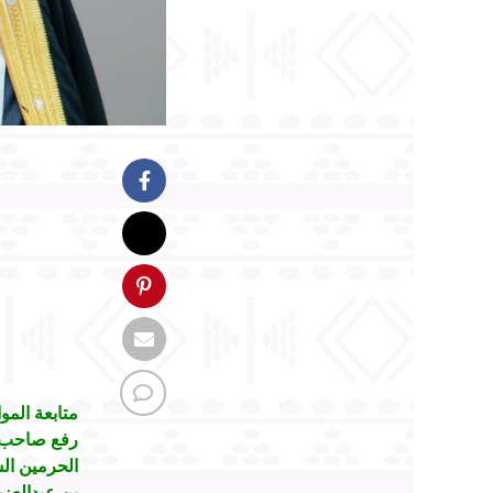
متابعة المو
رفع صاحب ا
الحرمين ال
بن عبدالعزي