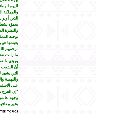
لليوم الوطن
والمملكة ال
الذين أولو 
والنظرة الم
توحيد الممل
يعيشها هو و
-رحمهم الله
ما زالت تتح
ورؤى واضحة
أنَّ الشعب ا
التي يشهد ل
والنهضة وال
على الاستمر
“إن الفرح به
وجهة عالمية
بخير وعافية
TED TOPICS: