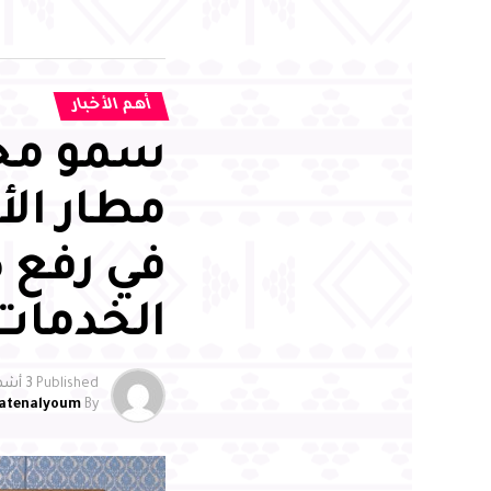
أهم الأخبار
سمو محا
مطار الأ
في رفع 
الخدمات
Published
3 أشهر ago
atenalyoum
By