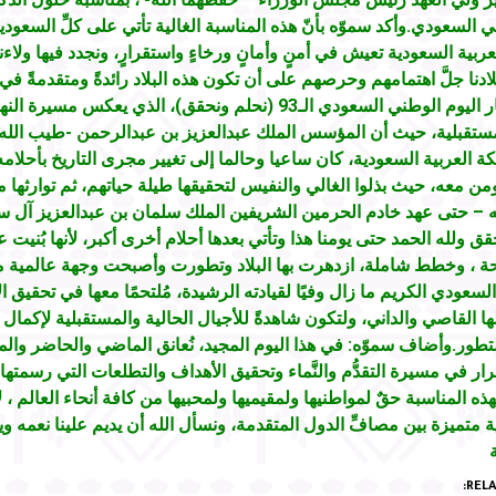
ي السعودي.وأكد سموّه بأنّ هذه المناسبة الغالية تأتي على كلِّ السعود
عربية السعودية تعيش في أمنٍ وأمانٍ ورخاءٍ واستقرارٍ، ونجدد فيها ولاءن
بلادنا جلَّ اهتمامهم وحرصهم على أن تكون هذه البلاد رائدةً ومتقدمةً في
سموّه بشعار اليوم الوطني السعودي الـ93 (نحلم ونحقق)، الذي يعك
ستقبلية، حيث أن المؤسس الملك عبدالعزيز بن عبدالرحمن -طيب الله ث
كة العربية السعودية، كان ساعيا وحالما إلى تغيير مجرى التاريخ بأحلامه
من معه، حيث بذلوا الغالي والنفيس لتحقيقها طيلة حياتهم، ثم توارثها من
 – حتى عهد خادم الحرمين الشريفين الملك سلمان بن عبدالعزيز آل سعو
قق ولله الحمد حتى يومنا هذا وتأتي بعدها أحلام أخرى أكبر، لأنها بُنيت
 ، وخطط شاملة، ازدهرت بها البلاد وتطورت وأصبحت وجهة عالمية م
لسعودي الكريم ما زال وفيًا لقيادته الرشيدة، مُلتحمًا معها في تحقيق الأ
ها القاصي والداني، ولتكون شاهدةً للأجيال الحالية والمستقبلية لإكمال
تطور.وأضاف سموّه: في هذا اليوم المجيد، نُعانق الماضي والحاضر وال
ار في مسيرة التقدُّم والنَّماء وتحقيق الأهداف والتطلعات التي رسمتها 
ذه المناسبة حقٌ لمواطنيها ولمقيميها ولمحبيها من كافة أنحاء العالم ، لأ
 متميزة بين مصافِّ الدول المتقدمة، ونسأل الله أن يديم علينا نعمه وي
RELA