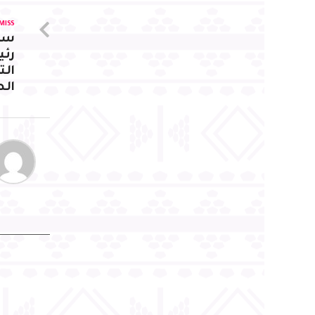
MISS
سم
رئ
الت
ال