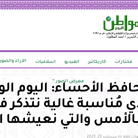
الآراء والصور
مختارات
كاريكاتير
الفيديو
اسلاميات
معرض الصور
فظ الأحساء: اليوم ال
مُناسبة غالية نتذكر ف
بالأمس والتي نعيشها ا
on
سبتمبر 23, 2023