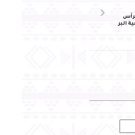
رأس
ة البر