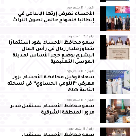
أخبار
11 شهر ago
الأحساء تعرض إرثها الإبداعي في
إيطاليا كنموذج عالمي لصون التراث
آراء
7 أشهر ago
سمو محافظ الأحساء يقود استثمارًا
يتجاوز مليار ريال في رأس المال
البشري بوضع حجر الأساس لمدينة
الموسى التعليمية
أخبار
11 شهر ago
سعادة وكيل محافظة الأحساء يزور
معرض “اللومي الحساوي” في نسخته
الثانية 2025
أخبار
11 شهر ago
سمو محافظ الأحساء يستقبل مدير
مرور المنطقة الشرقية
آراء
11 شهر ago
سمو محافظ الأحساء يستقبل