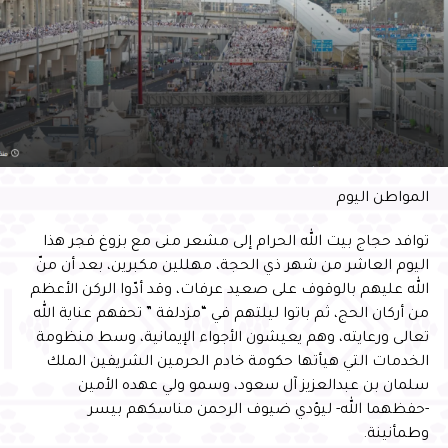
في القرآن كاملاً: عبدالعزيز الخضير، وفي المستوى الثاني
لخمسة عشر جزءًا: محمد المبارك، وفي المستوى الثالث لخمسة
أجزاء: عبدالرحمن الحمام، وفي مستوى أجمل صوت: علي
الشدي.كما فاز في مسابقة “بلال” لأجمل أذان للمستوى الأول:
عبدالله الشويرد، وفي المستوى الثاني: أحمد الخطيب.
وأكد أمين الاحساء المهندس عصام بن عبداللطيف الملا على ان
تنظيم الامانة للمناشط والمسابقات الرمضانية يأتي من منطلق
مستهدفاتها الساعية الى تعزيز دورها مجتمعياً في هذا الموسم
الفضيل، انطلاقاً من أهداف وزارة الشؤون البلدية والقروية
المواطن اليوم
والإسكان تحقيقاً لبرنامج جودة الحياة.وأضاف الملا ان مسابقة
القران الكريم ” ورتل ” هدفت إلى تشجيع أفراد المجتمع وربطهم
توافد حجاج بيت الله الحرام إلى مشعر منى مع بزوغ فجر هذا
بكتاب الله تعالى وابراز قدرات ومكامن الاتقان لدى حُفاظ
اليوم العاشر من شهر ذي الحجة، مهللين مكبرين، بعد أن منّ
القران، إضافةً إلى تهيئة الحُفاظ المتقنين للمشاركة في
الله عليهم بالوقوف على صعيد عرفات، وقد أدّوا الركن الأعظم
المسابقات المحلية والدولية ، كما ان مسابقة الآذان لها منطلقات
من أركان الحج، ثم باتوا ليلتهم في “مزدلفة ” تحفهم عناية الله
هادفه نحو ربط فئة الشباب والنشء بشعيرة من شعائر الإسلام
تعالى ورعايته، وهم يعيشون الأجواء الإيمانية، وسط منظومة
وفريضة عظيمة في حياة المسلمين ( الاذان ) وبيان أهميته
الخدمات التي هيأتها حكومة خادم الحرمين الشريفين الملك
والتعريف بمكانة المؤذن في الإسلام، واكتشاف الموهوبين في
سلمان بن عبدالعزيز آل سعود، وسمو ولي عهده الأمين
هذا المجال، وتأهيلهم لهذه الوظيفة الجليلة في بيوت الله.وتقدم
-حفظهما الله- ليؤدي ضيوف الرحمن مناسكهم بيسر
الملا بجزيل شكره وتقديره لصاحب لسمو محافظ الأحساء
وطمأنينة.