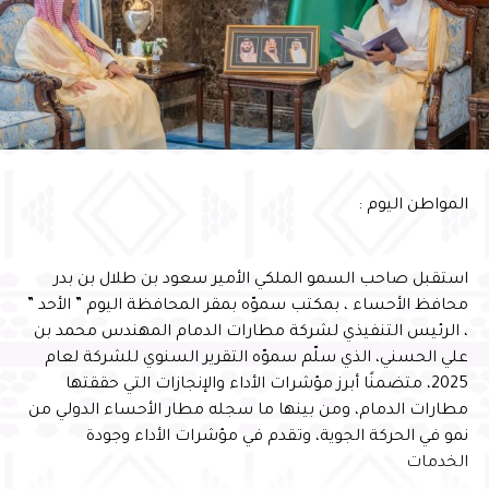
RELATED TOPICS:
UP NEX
جرعة مضادة للشيخوخة”.. الحلم قد يصبح حقيقة في
2028
DON'T MISS
سمو محافظ الأحساء يرعى حفل تكريم الطلاب
المتفوقين الـ 39
المواطن اليوم :
استقبل صاحب السمو الملكي الأمير سعود بن طلال بن بدر
محافظ الأحساء ، بمكتب سموّه بمقر المحافظة اليوم ” الأحد ”
، الرئيس التنفيذي لشركة مطارات الدمام المهندس محمد بن
علي الحسني، الذي سلّم سموّه التقرير السنوي للشركة لعام
2025، متضمنًا أبرز مؤشرات الأداء والإنجازات التي حققتها
مطارات الدمام، ومن بينها ما سجله مطار الأحساء الدولي من
نمو في الحركة الجوية، وتقدم في مؤشرات الأداء وجودة
الخدمات