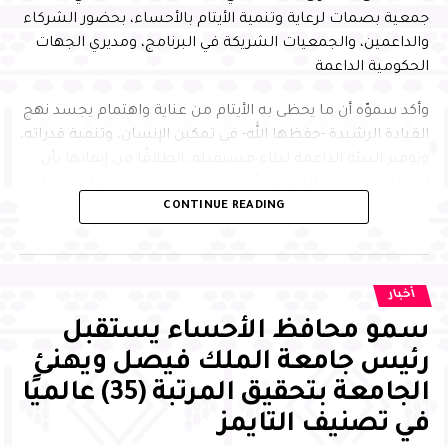
جمعية بصمات لرعاية وتنمية الأيتام بالأحساء، بحضور الشركاء
والداعمين، والجمعيات الشريكة في البرنامج، ومديري الجهات
الحكومية الداعمة
وأكد سموّه أن ما يحظى به الأيتام من عناية واهتمام يجسد نهج
القيادة الرشيدة -حفظها الله- في تمكين الإنسان، وتنمية قدراته،
وتوفير البيئة الداعمة لبناء مستقبله، انطلاقًا من إيمانها بأن
الإنسان هو محور التنمية وأساس ازدهار الوطن، مبينًا أن البرامج
CONTINUE READING
النوعية التي تجمع التعليم والابتكار وبناء الشخصية تسهم في
إعداد جيل متميز يمتلك المهارات والمعارف التي تمكنه من
الإسهام بفاعلية في مسيرة التنمية، وتحقيق مستهدفات رؤية
المملكة 2030
أخبار
سمو محافظ الأحساء يستقبل
رئيس جامعة الملك فيصل ويهنئ
الجامعة بتحقيق المرتبة (35) عالميًا
في تصنيف التايمز