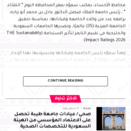
مستهدفات رؤية المملكة 2030
محافظ الأحساء، بمكتب سموّه بمقر المحافظة اليوم ” الثلاثاء
” ، رئيس جامعة الملك فيصل الدكتور عادل بن محمد أبو زناده،
يرافقه عدد من وكلاء الجامعة وقياداتها، بمناسبة تحقيق
الجامعة المرتبة (35) عالميًا، وتصدرها الجامعات السعودية
والخليجية في تقييم التايمز لتأثير الاستدامة (THE Sustainability
Impact Ratings 2026)
وهنأ سموّه رئيس الجامعة وقياداتها ومنسوبيها بهذا الإنجاز
العالمي، مؤكدًا أن ما حققته الجامعة يجسد تميزها وريادتها في
مجالات التعليم والبحث والابتكار والاستدامة، ويعكس المكانة
المتقدمة التي وصلت إليها مؤسسات التعليم في المملكة،
وأعرب عضو مجلس إدارة جمعية بصمات المشرف العلمي على
CONTINUE READING
بفضل ما تحظى به من دعم وتمكين من القيادة الرشيدة -أيدها
البرنامج الدكتور عبدالله الجغيمان، عن شكره لسمو محافظ
الله-، مشيرًا إلى أن هذه الإنجازات تسهم في تعزيز تنافسية
الأحساء، على دعمه المتواصل واهتمامه الكبير ببرامج الجمعية
المملكة وحضورها في المؤشرات الدولية، متمنيًا للجامعة
الاكثر تداولا
ومبادراتها، مشيرًا إلى أن النسخة الحالية للبرنامج يشارك فيها
ومنسوبيها دوام التوفيق ومواصلة تحقيق المزيد من النجاحات
(400) طالب وطالبة من أبناء الأيتام من (19) جمعية من
صحة
4 أشهر ago
صحي / عيادات جامعة طيبة تحصل
مختلف مناطق المملكة والأحساء
على الاعتماد المؤسسي من الهيئة
السعودية للتخصصات الصحية
وأوضح أن البرنامج يأتي امتدادًا لأربع نسخ سابقة قدمتها