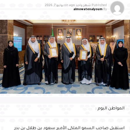
Published
شهر واحد ago
on
يوليو 7, 2026
almowatenalyoum
By
وأشاد سمو محافظ الأحساء بالجهود التي تبذلها جمعية
بصمات لرعاية وتنمية الأيتام بالأحساء، وما تقدمه من مبادرات
وبرامج نوعية أسهمت في تمكين الأيتام علميًا ومهاريًا
واجتماعيًا، وتنمية قدراتهم، وتعزيز ثقتهم بأنفسهم، وإيجاد بيئة
محفزة للإبداع والتميز، مثمنًا دور الشركاء والداعمين والجهات
الحكومية في إنجاح البرنامج، مؤكدًا أن تكامل الجهود بين
القطاع غير الربحي والجهات الحكومية والقطاع الخاص يمثل
ركيزة أساسية لتعظيم الأثر المستدام، وتعزيز المسؤولية
المجتمعية، وتمكين الأجيال الواعدة من الإسهام في بناء
مستقبل الوطن
وأشار سموّه إلى أن احتضان البرنامج يعكس الثقة التي تحظى
المواطن اليوم :
بها المحافظة في استضافة البرامج الوطنية النوعية، ويؤكد ما
تمتلكه من مقومات وإمكانات وشراكات مؤسسية تسهم في
إنجاح المبادرات التنموية وتعظيم أثرها، بما ينسجم مع
استقبل صاحب السمو الملكي الأمير سعود بن طلال بن بدر