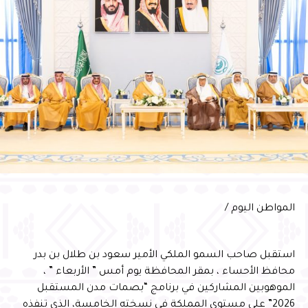
الرشيدة -حفظها الله- لقطاع الطيران والمطارات، مؤكدًا أن هذا
الدعم أسهم في تطوير البنية التحتية ورفع كفاءة الخدمات ، بما
انعكس على أداء مطارات الدمام، ومن بينها مطار الأحساء
الدولي، مثمنًا جهود شركة مطارات الدمام في تطوير مطار
الأحساء الدولي، والارتقاء بجودة خدماته، وتوسيع شبكة
الرحلات، وتحسين تجربة المسافرين، مؤكدًا أهمية مواصلة
العمل بما يواكب مستهدفات رؤية السعودية 2030، ويعزز
مكانة الأحساء وجهةً اقتصاديةً وسياحيةً ولوجستيةً واعدةً
وعبّر المهندس الحسني عن شكره لسمو محافظ الأحساء على
دعمه واهتمامه المستمر بتطوير منظومة النقل الجوي
بالمحافظة، مؤكدًا مواصلة الشركة تطوير خدماتها ورفع كفاءة
التشغيل، بما يسهم في الارتقاء بتجربة المسافرين، وتقديم
المواطن اليوم /
خدمات نوعية وفق أفضل الممارسات العالمية
استقبل صاحب السمو الملكي الأمير سعود بن طلال بن بدر
محافظ الأحساء ، بمقر المحافظة يوم أمس ” الأربعاء ” ،
الموهوبين المشاركين في برنامج “بصمات مدن المستقبل
2026” على مستوى المملكة في نسخته الخامسة، الذي تنفذه