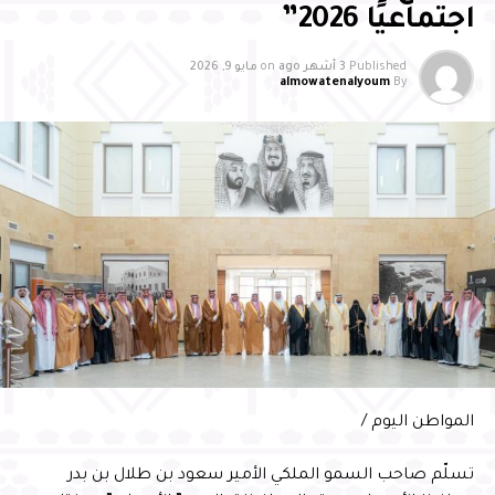
الخدمات المقدمة، انسجامًا مع مستهدفات رؤية المملكة
اجتماعيًا 2026”
وعبَّر مدير مطار الأحساء الدولي عن الشكر والتقدير إلى سمو
Published
3 أشهر ago
on
مايو 9, 2026
محافظ الأحساء على هذا التكريم والدعم المستمر، مؤكدًا أن
almowatenalyoum
By
هذا التقدير يمثل دافعًا كبيرًا لمواصلة العمل وبذل المزيد من
الجهود لخدمة المسافرين والارتقاء بمستوى الخدمات في
المطار
المواطن اليوم /
تسلّم صاحب السمو الملكي الأمير سعود بن طلال بن بدر