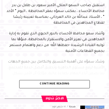
استقبل صاحب السمو الملكي الأمير سعود بن طلال بن بدر
محافظ الأحساء ، بمكتب سموّه بمقر المحافظة ، اليوم ” الأحد
” ، الأستاذ عبدالله بن خالد العرجاني، بمناسبة تعيينه رئيسًا
لقطاع المجاهدين في المحافظة
وأشاد سمو محافظ الأحساء بالدور الحيوي الذي تقوم به إدارة
المجاهدين في تعزيز الأمن والاستقرار بالمحافظة، منوّهًا بما
توليه القيادة الرشيدة -حفظها الله- من دعم واهتمام مستمر
بجميع القطاعات الأمنية
وشدّد سموّه على أهمية التنسيق والتكامل بين جميع الجهات
الأمنية لرفع مستوى الجاهزية وتحقيق أفضل خدمة للمجتمع،
بما يضمن أداء المهام بكفاءة عالية، مؤكدًا أن الأمن يشكل
ركيزة أساسية لتعزيز بيئة الأعمال وجذب الاستثمارات إلى
CONTINUE READING
المحافظة، بما يسهم في التنمية المستدامة
من جانبه، أعرب العرجاني عن شكره لسمو محافظ الأحساء على
الاكثر تداولا
توجيهاته واهتمامه ودعمه المستمر، مؤكدًا مضاعفة الجهود
صحة
4 أشهر ago
والالتزام بالمسؤوليات المنوطة به لضمان تحقيق أفضل النتائج