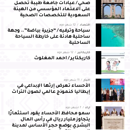
صحي / عيادات جامعة طيبة تحصل
لقطاع المجاهدين بالمحافظة
على الاعتماد المؤسسي من الهيئة
السعودية للتخصصات الصحية
اقتصاد
12 شهر ago
سياحة وترفيه / “جزيرة بياضة”.. وجهة
ساحلية هادئة على خارطة السياحة
الساحلية
كاريكاتير
12 شهر ago
كاريكتاير / احمد المغلوث
أخبار
11 شهر ago
الأحساء تعرض إرثها الإبداعي في
إيطاليا كنموذج عالمي لصون التراث
آراء
7 أشهر ago
سمو محافظ الأحساء يقود استثمارًا
يتجاوز مليار ريال في رأس المال
البشري بوضع حجر الأساس لمدينة