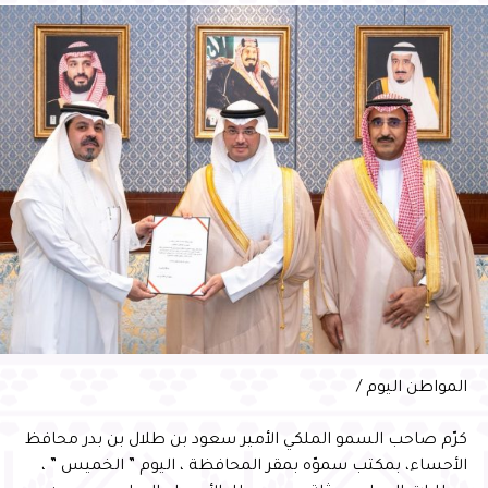
متابعة المواطن اليوم /
أطلع صاحب السمو الملكي الأمير سعود بن طلال بن بدر محافظ
الأحساء يوم ” الأحد” ، على جهود إدارة الدفاع المدني بالأحساء
بالتعاون مع عدة فرق تطوعية ، وذلك بحضور مدير إدارة الدفاع
المدني بالمحافظة العميد الدكتور دهام الجبلي وتجول سموّه على
اركان الدفاع المدني والفرق التطوعية والتي تتضمن معدات
الغوص وحالات البحث والانقاذ ، مستمعاً سموّه لشرح عن جهود
الدفاع المدني وجاهزية الاستعدادات لمواجهة اي حالة طارئ
وخطوات مباشرتها بالشكل المطلوب ، مشيداً سموّه بالجهود
المقدمة من الدفاع المدني والتعاون مع الفرق التطوعية في
اعمال البحث والأنقاذ و القيام بجهودهم عند وقوع الحوادث
وأعمال التوعية التي تتم عبر الوسائل المختلفة والجولات
المواطن اليوم /
الميدانية للتأكد من تطبيق إجراءات الأمن والسلامةوشارك من
الفرق التطوعية مع الدفاع المدني فريق فزعة للبحث والانقاذ
كرّم صاحب السمو الملكي الأمير سعود بن طلال بن بدر محافظ
وفريق المحترفون للبحث والانقاذ ، وفريق وإنجاد للبحث والانقاذ ،
الأحساء، بمكتب سموّه بمقر المحافظة ، اليوم ” الخميس ” ،
وفريق فرسان الشرقية للبحث والانقاذ