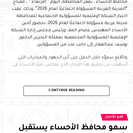
محافظ الأحساء ، بمقر المحافظة، اليوم ” الأربعاء ” ، مفتاح
“المدينة العربية المسؤولة اجتماعيًا لعام 2026″، وذلك عقب
اختيار الشبكة الإقليمية للمسؤولية الاجتماعية للمحافظة
مدينة عربية مسؤولة اجتماعيًا لعام 2026، بحضور أمين
الأحساء المهندس عصام الملا، ورئيس مجلس إدارة الشبكة
الإقليمية للمسؤولية المجتمعية بمملكة البحرين الدكتور
يوسف عبدالغفار، إلى جانب عدد من المسؤولين
واطّلع سموّه خلال الحفل على أبرز الجهود والمبادرات التي
أسهمت في تحقيق هذا الإنجاز، الذي يعكس تميّز الأحساء في
تبنّي مفاهيم التنمية المستدامة وتعزيز المسؤولية المجتمعية
وأكد سمو محافظ الأحساء أن هذا الاختيار يجسّد ما تحظى به
CONTINUE READING
المحافظة من تقدير إقليمي نظير جهودها في تطبيق معايير
الاستدامة وتنفيذ المبادرات المجتمعية النوعية التي تُحدث أثرًا
تنمويًا مستدامًا، مشيرًا إلى أن ذلك يعكس الدور الريادي
للأحساء في تعزيز جودة الحياة وبناء الشراكات الإستراتيجية، بما
أهم الأخبار
ينسجم مع مستهدفات رؤية المملكة 2030، في ظل الدعم
سمو محافظ الأحساء يستقبل
والاهتمام الذي توليه القيادة الرشيدة –حفظها الله–، ويعزّز