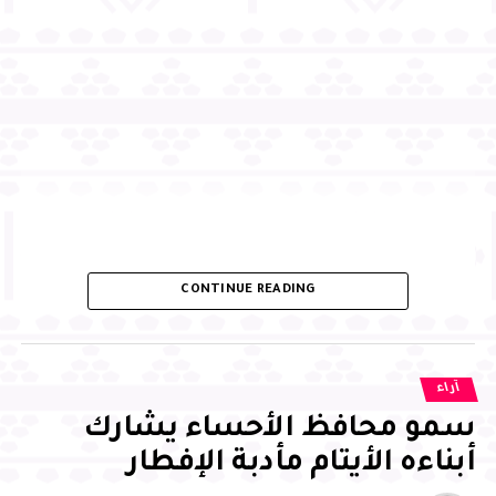
UP NEX
زير الطاقة يعلن عن اكتشاف حقلين لغاز “غير
قليدي” في المملكة
DON'T MISS
أمير منطقة الرياض رعى حفل تدشين صالتي السفر
الدوليتين 3 و4 في مطار الملك خالد الدولي
CONTINUE READING
آراء
سمو محافظ الأحساء يشارك
أبناءه الأيتام مأدبة الإفطار