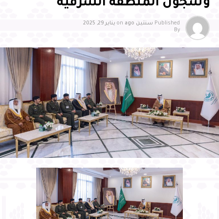
وسجون المنطقة الشرقية
ويعكس هذا اللقاء اهتمام سمو محافظ الأحساء بالأيتام
Published
سنتين ago
on
يناير 29, 2025
By
وحرصه الدائم على مشاركتهم مناسباتهم، والاطمئنان على
أحوالهم، ودعم مسيرتهم التعليمية والاجتماعية، انطلاقًا من
مسؤوليته المجتمعية واهتمامه بهذه الفئة الغالية
وأكد سموّه أن ما توليه القيادة الرشيدة -حفظها الله- من رعاية