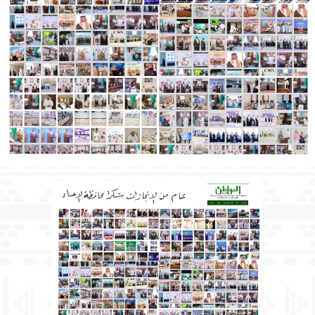
القدر، الذي بدوره يمرره داخل إناء به ماء لتبريد البخار حتى يتكثف،
ومن ثم تخرج القطرات إلى ما يسمى بـ”التلقية” وهي عبارة عن
قنينة ذات عنق تسع من 20 إلى 35 لترًا؛ يطفو في عنقها المادة
العطرية الصافية.
وبين الطويرقي أن الآباء والأجداد أتقنوا أساليب استخلاص دهن
الورد، وكانت التولة الواحدة تستخرج من 70 ألف وردة، وكانت
تنشأ لها مواقد نارية وسط مبانٍ طينية تقدّر مساحتها ما بين
المتر والثلاثة أمتار وبارتفاع متر، واعتمد فيها الأجداد على تكثيف
البخار الناتج من أزهار الورد وتحويله إلى سائل يتساقط على
شكل قطرات داخل إناء زجاجي، ثم يعبأ مستخلص دهن الورد في
زجاجات صغيرة، وتنتج هذه العملية دهنًا وماء ورد زكي الرائحة؛
يستخدم في التطيّب، وفي الطعام وغيرها من الاستخدامات
الأخرى.