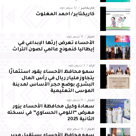
كاريكاتير
12 شهر ago
كاريكتاير / احمد المغلوث
أخبار
11 شهر ago
الأحساء تعرض إرثها الإبداعي في
إيطاليا كنموذج عالمي لصون التراث
آراء
7 أشهر ago
سمو محافظ الأحساء يقود استثمارًا
يتجاوز مليار ريال في رأس المال
البشري بوضع حجر الأساس لمدينة
الموسى التعليمية
أخبار
11 شهر ago
سعادة وكيل محافظة الأحساء يزور
معرض “اللومي الحساوي” في نسخته
الثانية 2025
أخبار
11 شهر ago
سمو محافظ الأحساء يستقبل مدير