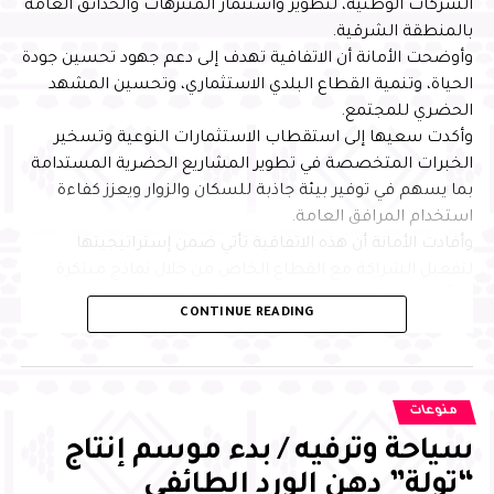
الشركات الوطنية، لتطوير واستثمار المتنزهات والحدائق العامة
بالمنطقة الشرقية.
وأوضحت الأمانة أن الاتفاقية تهدف إلى دعم جهود تحسين جودة
الحياة، وتنمية القطاع البلدي الاستثماري، وتحسين المشهد
الحضري للمجتمع.
وأكدت سعيها إلى استقطاب الاستثمارات النوعية وتسخير
الخبرات المتخصصة في تطوير المشاريع الحضرية المستدامة
بما يسهم في توفير بيئة جاذبة للسكان والزوار ويعزز كفاءة
استخدام المرافق العامة.
وأفادت الأمانة أن هذه الاتفاقية تأتي ضمن إستراتيجيتها
لتفعيل الشراكة مع القطاع الخاص من خلال نماذج مبتكرة
تمكّن المستثمرين من الإسهام في تنمية المشاريع البلدية
CONTINUE READING
وتحقيق مستهدفات رؤية المملكة 2030.
وأشارت أمانة الشرقية إلى أنها طرحت مؤخرًا أكثر من 250
حديقة في مدن ومحافظات المنطقة أمام المستثمرين في
تطوير منظومة الحدائق والارتقاء بها بما يواكب تطلعات
منوعات
المجتمع ويعزز جودة الحياة ويعكس اهتمام الأمانة بتوفير بيئة
سياحة وترفيه / بدء موسم إنتاج
حضرية مستدامة وآمنة لجميع السكان والزوار.
“تولة” دهن الورد الطائفي