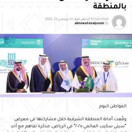
بالمنطقة
RELATED TOPICS:
UP NEX
Published
9 أشهر ago
on
نوفمبر 23, 2025
مو محافظ الأحساء يتفقد مشروع كلية السياحة
almowatenalyoum
By
الفندقة بالمحافظة
DON'T MISS
سمو محافظ الأحساء يشهد اختتام فعاليات “مُلتقى
الأحساء للشركات التقنية الناشئة 2022” ويكرم
الفائزين
المواطن اليوم
وقّعت أمانة المنطقة الشرقية خلال مشاركتها في معرض
“سيتي سكيب العالمي ٢٠٢٥” في الرياض، مذكرة تفاهم مع أحد