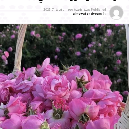
عن واس
Published
سنة واحدة ago
on
أبريل 7, 2025
almowatenalyoum
By