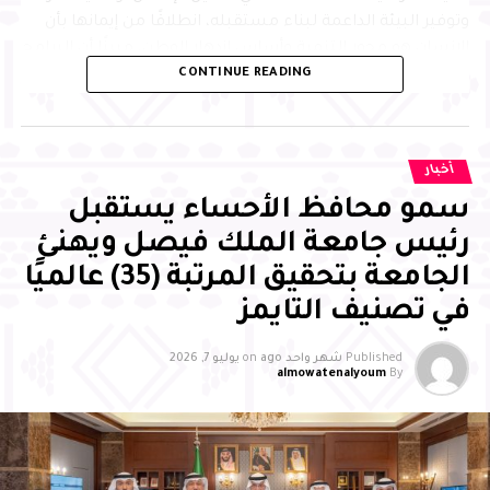
وتوفير البيئة الداعمة لبناء مستقبله، انطلاقًا من إيمانها بأن
الإنسان هو محور التنمية وأساس ازدهار الوطن، مبينًا أن البرامج
CONTINUE READING
النوعية التي تجمع التعليم والابتكار وبناء الشخصية تسهم في
إعداد جيل متميز يمتلك المهارات والمعارف التي تمكنه من
الإسهام بفاعلية في مسيرة التنمية، وتحقيق مستهدفات رؤية
المملكة 2030
أخبار
سمو محافظ الأحساء يستقبل
رئيس جامعة الملك فيصل ويهنئ
الجامعة بتحقيق المرتبة (35) عالميًا
في تصنيف التايمز
Published
شهر واحد ago
on
يوليو 7, 2026
almowatenalyoum
By
وأشاد سمو محافظ الأحساء بالجهود التي تبذلها جمعية
بصمات لرعاية وتنمية الأيتام بالأحساء، وما تقدمه من مبادرات