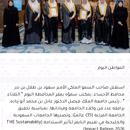
وبرامج نوعية أسهمت في تمكين الأيتام علميًا ومهاريًا
واجتماعيًا، وتنمية قدراتهم، وتعزيز ثقتهم بأنفسهم، وإيجاد بيئة
محفزة للإبداع والتميز، مثمنًا دور الشركاء والداعمين والجهات
الحكومية في إنجاح البرنامج، مؤكدًا أن تكامل الجهود بين
القطاع غير الربحي والجهات الحكومية والقطاع الخاص يمثل
ركيزة أساسية لتعظيم الأثر المستدام، وتعزيز المسؤولية
المجتمعية، وتمكين الأجيال الواعدة من الإسهام في بناء
مستقبل الوطن
وأشار سموّه إلى أن احتضان البرنامج يعكس الثقة التي تحظى
المواطن اليوم :
بها المحافظة في استضافة البرامج الوطنية النوعية، ويؤكد ما
تمتلكه من مقومات وإمكانات وشراكات مؤسسية تسهم في
إنجاح المبادرات التنموية وتعظيم أثرها، بما ينسجم مع
استقبل صاحب السمو الملكي الأمير سعود بن طلال بن بدر
مستهدفات رؤية المملكة 2030
محافظ الأحساء، بمكتب سموّه بمقر المحافظة اليوم ” الثلاثاء
” ، رئيس جامعة الملك فيصل الدكتور عادل بن محمد أبو زناده،
يرافقه عدد من وكلاء الجامعة وقياداتها، بمناسبة تحقيق
الجامعة المرتبة (35) عالميًا، وتصدرها الجامعات السعودية
والخليجية في تقييم التايمز لتأثير الاستدامة (THE Sustainability
Impact Ratings 2026)