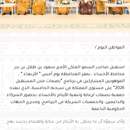
في هذا اليوم ، نعانق الماضي والحاضر
العمل بما يواكب مستهدفات رؤية السعودية 2030، ويعزز
ليرسما تاريخ وحضارة شعب، مملوءة
مكانة الأحساء وجهةً اقتصاديةً وسياحيةً ولوجستيةً واعدةً
بالتطلعات والانتصارات، عاقدين العزم على
وعبّر المهندس الحسني عن شكره لسمو محافظ الأحساء على
الاستمرار في مسيرة التقدم والنماء وتحقيق
دعمه واهتمامه المستمر بتطوير منظومة النقل الجوي
الأهداف والتطلعات التي رسمتها قيادتنا
بالمحافظة، مؤكدًا مواصلة الشركة تطوير خدماتها ورفع كفاءة
الحكيمة مستقبل زاهر يعم أرجاء المملكة ،
التشغيل، بما يسهم في الارتقاء بتجربة المسافرين، وتقديم
المواطن اليوم /
سائلاً المولى عزو جل أن يُديم علينا نعمة
خدمات نوعية وفق أفضل الممارسات العالمية
الأمن والأمان ، ويحفظ بلادنا وقيادتنا
استقبل صاحب السمو الملكي الأمير سعود بن طلال بن بدر
الرشيدة بحفظه ورعايته.
محافظ الأحساء ، بمقر المحافظة يوم أمس ” الأربعاء ” ،
الموهوبين المشاركين في برنامج “بصمات مدن المستقبل
2026” على مستوى المملكة في نسخته الخامسة، الذي تنفذه
RELATED TOPICS:
جمعية بصمات لرعاية وتنمية الأيتام بالأحساء، بحضور الشركاء
UP NEX
والداعمين، والجمعيات الشريكة في البرنامج، ومديري الجهات
سمو محافظ الأحساء يتسلّم شعلة الألعاب
الحكومية الداعمة
لسعودية 2022*
DON'T MISS
وأكد سموّه أن ما يحظى به الأيتام من عناية واهتمام يجسد نهج
الأحساء والمترو والسياحة
القيادة الرشيدة -حفظها الله- في تمكين الإنسان، وتنمية قدراته،