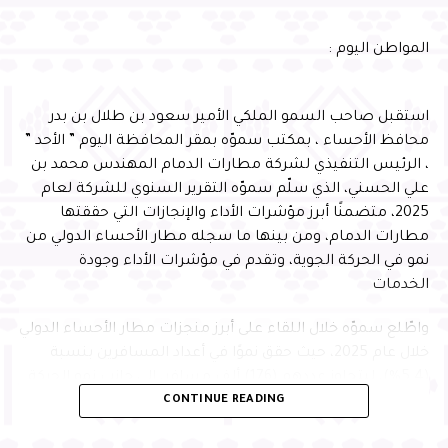
لنعانق عنان السماء سعياً لرفع راية بلادنا
المواطن اليوم :
خفاقة ، وفي يومنا الوطني نعيش فرحة عارمة
ليوم الفخر والتوحيد، نسطر فيها ذكريات،
استقبل صاحب السمو الملكي الأمير سعود بن طلال بن بدر
الملك المؤسس، الذي استطاع بفضل الله،
محافظ الأحساء ، بمكتب سموّه بمقر المحافظة اليوم ” الأحد ”
ثم بما يتمتع به من حكمة وحنكة أن يغير
، الرئيس التنفيذي لشركة مطارات الدمام المهندس محمد بن
مجرى التاريخ، إلى الوحدة والتطور والازدهار،
علي الحسني، الذي سلّم سموّه التقرير السنوي للشركة لعام
وجَمع عقول شعبه على هدف واعد نبيل ،
2025، متضمنًا أبرز مؤشرات الأداء والإنجازات التي حققتها
مطارات الدمام، ومن بينها ما سجله مطار الأحساء الدولي من
جعلهم يسابقون ظروف الزمان والمكان،
نمو في الحركة الجوية، وتقدم في مؤشرات الأداء وجودة
ويسعون لإرساء قواعد وأسس راسخة لهذا
الخدمات
البنيان الشامخ على هَدي كتاب الله الكريم
واطّلع سموّه خلال اللقاء على أبرز منجزات مطار الأحساء الدولي
وسنة رسوله الأمين – صلى الله عليه وسلم- ،
خلال عام 2025، حيث حقق نموًا في أعداد المسافرين بنسبة
فتحقق للملك عبدالعزيز -رحمه الله- هدفه
(5.4%)، ليتجاوز عددهم (176) ألف مسافر، إلى جانب نمو الحركة
النبيل الذي أفنى في العمل من أجله سنين
CONTINUE READING
الجوية بنسبة (7.3%) مقارنة بعام 2024، بما يعكس تنامي
الحركة الجوية وتعزيز الربط الجوي للمحافظة
عمره ومن بعده أبناؤه الذين سعوا نحو هدف