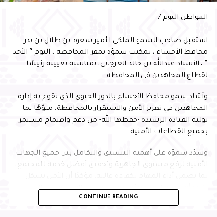
الدولي للمسؤولية المجتمعية لأمين الأحساء المهندس عصام
المواطن اليوم /
الملا
استقبل صاحب السمو الملكي الأمير سعود بن طلال بن بدر
محافظ الأحساء ، بمكتب سموّه بمقر المحافظة ، اليوم ” الأحد
” ، الأستاذ عبدالله بن خالد العرجاني، بمناسبة تعيينه رئيسًا
لقطاع المجاهدين في المحافظة
وأشاد سمو محافظ الأحساء بالدور الحيوي الذي تقوم به إدارة
المجاهدين في تعزيز الأمن والاستقرار بالمحافظة، منوّهًا بما
توليه القيادة الرشيدة -حفظها الله- من دعم واهتمام مستمر
بجميع القطاعات الأمنية
وشدّد سموّه على أهمية التنسيق والتكامل بين جميع الجهات
الأمنية لرفع مستوى الجاهزية وتحقيق أفضل خدمة للمجتمع،
بما يضمن أداء المهام بكفاءة عالية، مؤكدًا أن الأمن يشكل
ركيزة أساسية لتعزيز بيئة الأعمال وجذب الاستثمارات إلى
CONTINUE READING
المحافظة، بما يسهم في التنمية المستدامة