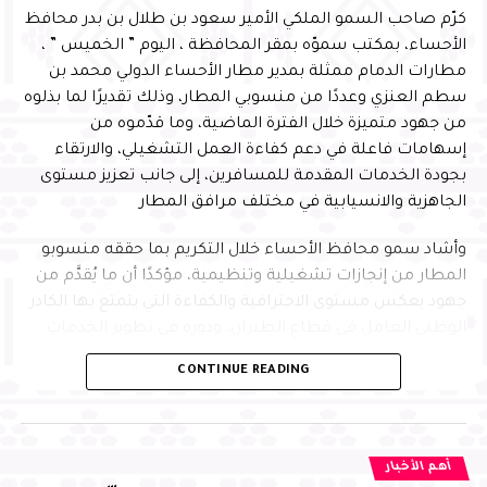
بر الاحساء ترسم البسمة على اسرة سيدة بعد ترميم
كرّم صاحب السمو الملكي الأمير سعود بن طلال بن بدر محافظ
منزلهم
الأحساء، بمكتب سموّه بمقر المحافظة ، اليوم ” الخميس ” ،
مطارات الدمام ممثلة بمدير مطار الأحساء الدولي محمد بن
سطم العنزي وعددًا من منسوبي المطار، وذلك تقديرًا لما بذلوه
من جهود متميزة خلال الفترة الماضية، وما قدّموه من
إسهامات فاعلة في دعم كفاءة العمل التشغيلي، والارتقاء
بجودة الخدمات المقدمة للمسافرين، إلى جانب تعزيز مستوى
الجاهزية والانسيابية في مختلف مرافق المطار
وأشاد سمو محافظ الأحساء خلال التكريم بما حققه منسوبو
المطار من إنجازات تشغيلية وتنظيمية، مؤكدًا أن ما يُقدَّم من
جهود يعكس مستوى الاحترافية والكفاءة التي يتمتع بها الكادر
الوطني العامل في قطاع الطيران، ودوره في تطوير الخدمات
وتحسين تجربة المسافر، بما يواكب مستهدفات رؤية المملكة
CONTINUE READING
2030
وأكد سموّه أن هذا التكريم يأتي في إطار الدعم المستمر من
القيادة الرشيدة -حفظها الله- لتحفيز الكفاءات الوطنية في
أهم الأخبار
مختلف القطاعات، مشيرًا إلى أهمية مواصلة العمل بروح