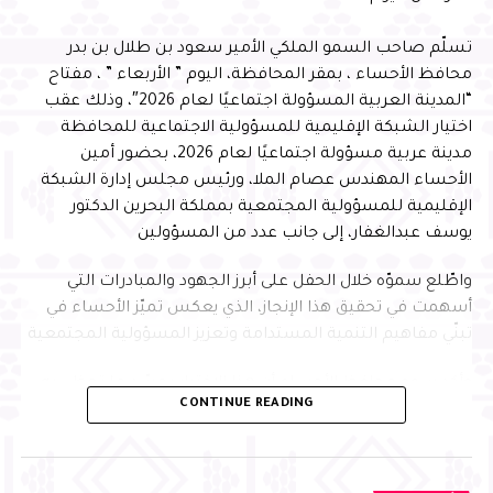
تسلّم صاحب السمو الملكي الأمير سعود بن طلال بن بدر
محافظ الأحساء ، بمقر المحافظة، اليوم ” الأربعاء ” ، مفتاح
“المدينة العربية المسؤولة اجتماعيًا لعام 2026″، وذلك عقب
اختيار الشبكة الإقليمية للمسؤولية الاجتماعية للمحافظة
مدينة عربية مسؤولة اجتماعيًا لعام 2026، بحضور أمين
الأحساء المهندس عصام الملا، ورئيس مجلس إدارة الشبكة
الإقليمية للمسؤولية المجتمعية بمملكة البحرين الدكتور
يوسف عبدالغفار، إلى جانب عدد من المسؤولين
واطّلع سموّه خلال الحفل على أبرز الجهود والمبادرات التي
أسهمت في تحقيق هذا الإنجاز، الذي يعكس تميّز الأحساء في
تبنّي مفاهيم التنمية المستدامة وتعزيز المسؤولية المجتمعية
وأكد سمو محافظ الأحساء أن هذا الاختيار يجسّد ما تحظى به
CONTINUE READING
المحافظة من تقدير إقليمي نظير جهودها في تطبيق معايير
الاستدامة وتنفيذ المبادرات المجتمعية النوعية التي تُحدث أثرًا
تنمويًا مستدامًا، مشيرًا إلى أن ذلك يعكس الدور الريادي
للأحساء في تعزيز جودة الحياة وبناء الشراكات الإستراتيجية، بما