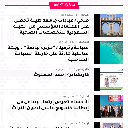
من جانبه، أعرب العرجاني عن شكره لسمو محافظ الأحساء على
الاكثر تداولا
توجيهاته واهتمامه ودعمه المستمر، مؤكدًا مضاعفة الجهود
صحة
4 أشهر ago
والالتزام بالمسؤوليات المنوطة به لضمان تحقيق أفضل النتائج
صحي / عيادات جامعة طيبة تحصل
لقطاع المجاهدين بالمحافظة
على الاعتماد المؤسسي من الهيئة
السعودية للتخصصات الصحية
اقتصاد
12 شهر ago
سياحة وترفيه / “جزيرة بياضة”.. وجهة
ساحلية هادئة على خارطة السياحة
الساحلية
كاريكاتير
12 شهر ago
كاريكتاير / احمد المغلوث
أخبار
11 شهر ago
الأحساء تعرض إرثها الإبداعي في
إيطاليا كنموذج عالمي لصون التراث
آراء
7 أشهر ago