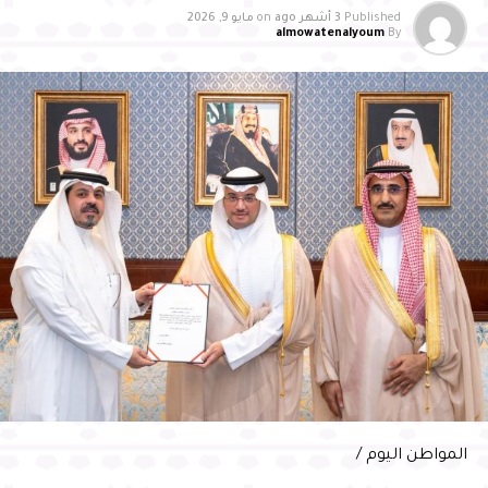
الواقعة على الساحل الغربي بين يومي الجمعة والاثنين، بزيادة
Published
3 أشهر ago
on
مايو 9, 2026
almowatenalyoum
By
حوالي 100 عن المتوسط المعتاد لفترة 4 أيام، مشيرين إلى أنه
من المتوقع أن يرتفع العدد مع وصول المزيد من التقارير عن
حالات الوفاة.وكانت إدارة الطب الشرعي في “كولومبيا
البريطانية” قالت، الاثنين، إنه “منذ بداية الموجة الحارة أواخر
الأسبوع الماضي، سجلت إدارة الطب الشرعي زيادة كبيرة في
الوفيات المُبلغ عنها، إذ يشتبه في أن شدة الحرارة ساهمت في
ذلك”.متابعة المواطن اليوم /وحسبما ورد في بيان، فإن
المسؤولين عن الطب الشرعي، يجمعون الآن معلومات لتحديد
سبب الوفيات، وما إذا كان للحرارة دور فيها. وقالت رئيسة
الأطباء الشرعيين ليزا لابوانت، في بيان، إن “التعرض للحرارة
يمكن أن يؤدي لنتائج خطيرة أو مميتة، لا سيما لدى كبار السن
والرضع، والأطفال الصغار، والمصابين بأمراض مزمنة”.
RELATED TOPICS:
UP NEX
كر على تعاز
المواطن اليوم /
DON'T MISS