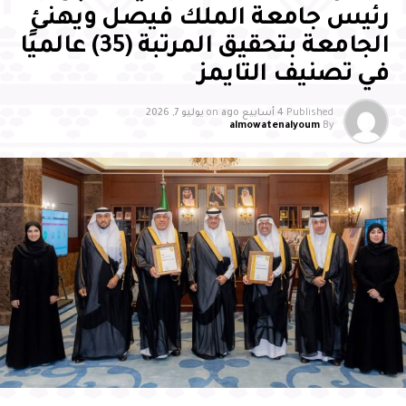
رئيس جامعة الملك فيصل ويهنئ
الجامعة بتحقيق المرتبة (35) عالميًا
في تصنيف التايمز
Published
4 أسابيع ago
on
يوليو 7, 2026
almowatenalyoum
By
وأشاد سمو محافظ الأحساء بالجهود التي تبذلها جمعية
بصمات لرعاية وتنمية الأيتام بالأحساء، وما تقدمه من مبادرات
وبرامج نوعية أسهمت في تمكين الأيتام علميًا ومهاريًا
واجتماعيًا، وتنمية قدراتهم، وتعزيز ثقتهم بأنفسهم، وإيجاد بيئة
محفزة للإبداع والتميز، مثمنًا دور الشركاء والداعمين والجهات
الحكومية في إنجاح البرنامج، مؤكدًا أن تكامل الجهود بين
القطاع غير الربحي والجهات الحكومية والقطاع الخاص يمثل
ركيزة أساسية لتعظيم الأثر المستدام، وتعزيز المسؤولية
المجتمعية، وتمكين الأجيال الواعدة من الإسهام في بناء
مستقبل الوطن