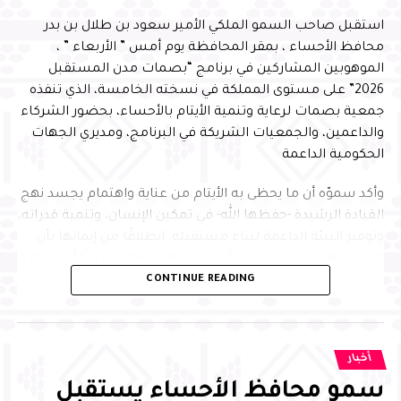
استقبل صاحب السمو الملكي الأمير سعود بن طلال بن بدر
محافظ الأحساء ، بمقر المحافظة يوم أمس ” الأربعاء ” ،
الموهوبين المشاركين في برنامج “بصمات مدن المستقبل
2026” على مستوى المملكة في نسخته الخامسة، الذي تنفذه
جمعية بصمات لرعاية وتنمية الأيتام بالأحساء، بحضور الشركاء
والداعمين، والجمعيات الشريكة في البرنامج، ومديري الجهات
الحكومية الداعمة
وأكد سموّه أن ما يحظى به الأيتام من عناية واهتمام يجسد نهج
القيادة الرشيدة -حفظها الله- في تمكين الإنسان، وتنمية قدراته،
وتوفير البيئة الداعمة لبناء مستقبله، انطلاقًا من إيمانها بأن
الإنسان هو محور التنمية وأساس ازدهار الوطن، مبينًا أن البرامج
CONTINUE READING
النوعية التي تجمع التعليم والابتكار وبناء الشخصية تسهم في
إعداد جيل متميز يمتلك المهارات والمعارف التي تمكنه من
الإسهام بفاعلية في مسيرة التنمية، وتحقيق مستهدفات رؤية
المملكة 2030
أخبار
سمو محافظ الأحساء يستقبل