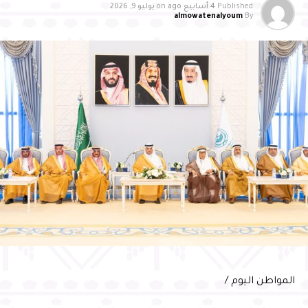
أقل من مليوني مسافر سنويًا، محققًا تحسنًا تجاوز (17%)
Published
4 أسابيع ago
on
يوليو 9, 2026
almowatenalyoum
By
مقارنة بعام 2024، وتصدر برنامج تقييم جودة مرافق وخدمات
المطارات للفئة ذاتها لعام 2025
وأشاد سمو محافظ الأحساء بالدعم الكبير الذي توليه القيادة
الرشيدة -حفظها الله- لقطاع الطيران والمطارات، مؤكدًا أن هذا
الدعم أسهم في تطوير البنية التحتية ورفع كفاءة الخدمات ، بما
انعكس على أداء مطارات الدمام، ومن بينها مطار الأحساء
الدولي، مثمنًا جهود شركة مطارات الدمام في تطوير مطار
الأحساء الدولي، والارتقاء بجودة خدماته، وتوسيع شبكة
الرحلات، وتحسين تجربة المسافرين، مؤكدًا أهمية مواصلة
العمل بما يواكب مستهدفات رؤية السعودية 2030، ويعزز
مكانة الأحساء وجهةً اقتصاديةً وسياحيةً ولوجستيةً واعدةً
وعبّر المهندس الحسني عن شكره لسمو محافظ الأحساء على
دعمه واهتمامه المستمر بتطوير منظومة النقل الجوي
بالمحافظة، مؤكدًا مواصلة الشركة تطوير خدماتها ورفع كفاءة
التشغيل، بما يسهم في الارتقاء بتجربة المسافرين، وتقديم
المواطن اليوم /
خدمات نوعية وفق أفضل الممارسات العالمية