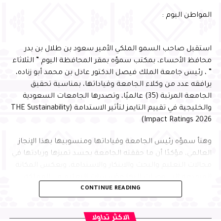
وأشار سموّه إلى أن احتضان البرنامج يعكس الثقة التي تحظى
المواطن اليوم :
بها المحافظة في استضافة البرامج الوطنية النوعية، ويؤكد ما
تمتلكه من مقومات وإمكانات وشراكات مؤسسية تسهم في
إنجاح المبادرات التنموية وتعظيم أثرها، بما ينسجم مع
استقبل صاحب السمو الملكي الأمير سعود بن طلال بن بدر
مستهدفات رؤية المملكة 2030
محافظ الأحساء، بمكتب سموّه بمقر المحافظة اليوم ” الثلاثاء
” ، رئيس جامعة الملك فيصل الدكتور عادل بن محمد أبو زناده،
يرافقه عدد من وكلاء الجامعة وقياداتها، بمناسبة تحقيق
الجامعة المرتبة (35) عالميًا، وتصدرها الجامعات السعودية
والخليجية في تقييم التايمز لتأثير الاستدامة (THE Sustainability
Impact Ratings 2026)
وهنأ سموّه رئيس الجامعة وقياداتها ومنسوبيها بهذا الإنجاز
العالمي، مؤكدًا أن ما حققته الجامعة يجسد تميزها وريادتها في
مجالات التعليم والبحث والابتكار والاستدامة، ويعكس المكانة
المتقدمة التي وصلت إليها مؤسسات التعليم في المملكة،
وأعرب عضو مجلس إدارة جمعية بصمات المشرف العلمي على
CONTINUE READING
بفضل ما تحظى به من دعم وتمكين من القيادة الرشيدة -أيدها
البرنامج الدكتور عبدالله الجغيمان، عن شكره لسمو محافظ
الله-، مشيرًا إلى أن هذه الإنجازات تسهم في تعزيز تنافسية
الأحساء، على دعمه المتواصل واهتمامه الكبير ببرامج الجمعية
المملكة وحضورها في المؤشرات الدولية، متمنيًا للجامعة
الاكثر تداولا