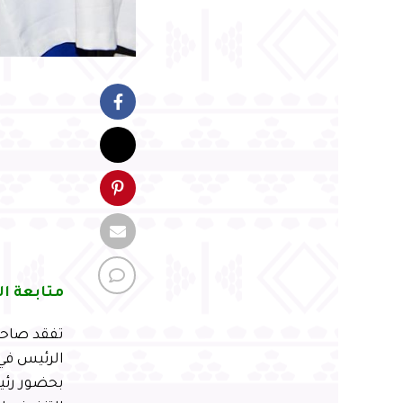
متابعة ال
تفقد صاحب 
بحضور رئي