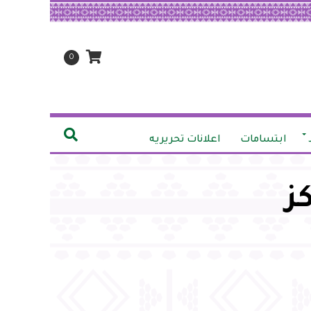
0
ابتسامات
اعلانات تحريريه
ز