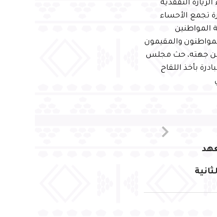
الزيارة التفقدية
رة تجمع الأحساء
 المواطنين
المواطنون والمقيمون
.من جهته، حث مجلس
رة بأخذ اللقاح
عهد
انية