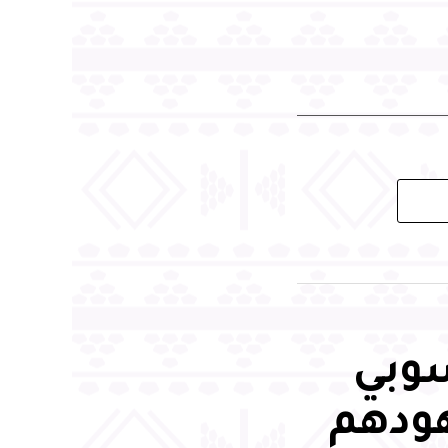
سوبي
هودهم