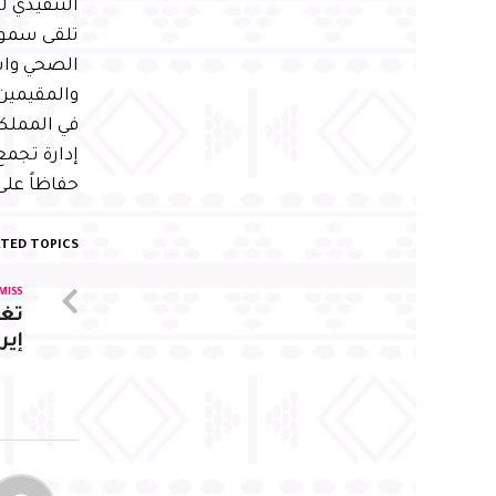
التنفيذي ل
تلقى سموه 
الصحي واس
والمقيمين.
في المملك
إدارة تجمع
حفاظاً عل
TED TOPICS:
MISS
تغر
إير