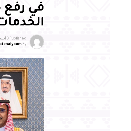
في رفع 
الخدمات
Published
3 أشهر ago
atenalyoum
By