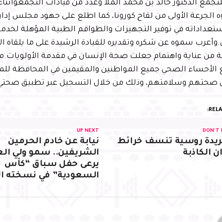
لتجمع الدكتور خالد بن محمد الملا وعدد من قيادات التجمعوأثناء 
الجرعة الأولى من لقاح كورونا، كما اطلع على جهود مجلس إدا
تعداداته في توفير التجهيزات والطواقم الطبية المؤهلة لخدمة
وأعرب سموه عن شكره وتقديره للقيادة الرشيدة على ما يلقاه 
ة من عناية واهتمام جعلت صحة الإنسان في مقدمة الأولويات
 الأحساء الصحي جميع المواطنين والمقيمين في المحافظة للمباد
ى صحتهم وسلامتهم، وذلك من خلال التسجيل عبر تطبيق صحتي
RELA
UP NEXT
DON'T 
يدة روسية تنسف خرائط
نيابة عن خادم الحرمين
ان الكاذبة
الشريفين.. سمو ولي ال
يرعى حفل سباق “كأس
السعودية” في نسخته الث