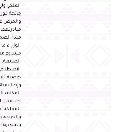
الملكي ولي
جائحة كورو
والحرص عل
مبادرتهما 
مبدأ الصحة
الوزراء م
مشروع مدين
الطبيعة، ف
الاصطناعي،
المكلف الد
جملة من ال
المملكة، ف
والحرجة، و
وتجهيزها و