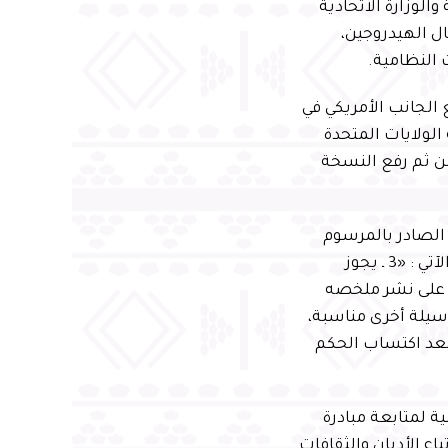
لوزارة الاتحادية
ال الهيدروجين،
 النظامية.
 الجانب الأمريكي في
لولايات المتحدة
من ثم رفع النسخة
 الصادر بالمرسوم
الملكي رقم ( م / 96 ) وتاريخ 16 / 9 / 1439هـ، تحمل الرقم (3)، وذلك بالنص الآتي : «3 ـ يجوز
ص على نشر ملخصه
سيلة أخرى مناسبة،
بعد اكتساب الحكم
جنة الوطنية لمتابعة مبادرة
اع الأديان والثقافات