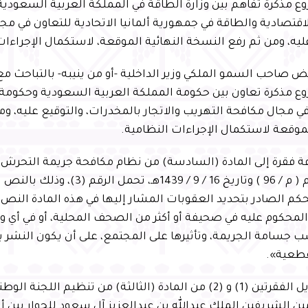
مذكرة تفاهم بين وزارة الطاقة في المملكة العربية السعودية وا
قتصادية والطاقة في جمهورية ألمانيا الاتحادية للتعاون في مج
ليه، ومن ثم رفع النسخة النهائية الموقعة، لاستكمال الإجراءات
فويض صاحب السمو الملكي وزير الداخلية -أو من ينيبه- بالتباحث مع
 مذكرة تعاون بين حكومة المملكة العربية السعودية وحكومة ا
في مجال مكافحة التهريب والاتجار بالمخدرات، والتوقيع عليه، و
لموقعة لاستكمال الإجراءات النظامية.
ضافة فقرة إلى المادة (السادسة) من نظام مكافحة جريمة التحرش
كم الصادر بتحديد العقوبات المشار إليها في هذه المادة الن
لمحكوم عليه في صحيفة أو أكثر من الصحف المحلية، أو في أي و
 جسامة الجريمة، وتأثيرها على المجتمع، على أن يكون النشر 
طعية».
رابعاً: تعديل الفقرتين (1) و (2) من المادة (الثالثة) من تنظيم الل
ين الشريفين الملك عبدالله بن عبدالعزيز آل سعود للحوار بين أتب