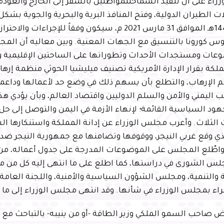
اء على أن تنفيذ السماحللمواطنين بالسفر إلى الخارج والعودة 
شعبان 1442هـ الموافق 31 مارس 2021 م، سيكون وفقاً للإجراءا
س كورونا بالتنسيق مع الجهات المعنية. وبين معاليه أن الم
عات ومستجدات الأحداث وتطوراتها على الساحتين الإقليمية وال
لكة بقرار الإدارة الأمريكية تصنيف ميليشيا الحوثي منظمة إرها
 الإرهاب، والتطلع بأن يسهم ذلك في وضع حد لأعمالها وداعمي
اليمني والأمن والسلم الدوليين واقتصاد العالم، وبأن يؤدي ه
هود السياسية القائمة؛ لإنهاء الأزمة في اليمن والتوصل إلى
 الثلاث. وأعرب مجلس الوزراء عن إدانة المملكة واستنكارها ا
لذي وقع غربي النيجر، ووقوفها وتضامنها مع جمهورية النيجر ضد
واطّلع المجلس على الموضوعات المدرجة على جدول أعماله، م
س الشورى في دراستها، كما اطلع على ما انتهى إليه كل من
 والتنمية، ومجلس الشؤون السياسية والأمنية، واللجنة العامة
راء بمجلس الوزراء في شأنها. وقد انتهى مجلس الوزراء إلى ما ي
ويض صاحب السمو الملكي وزير الطاقة -أو من ينيبه- بالتباحث مع ا