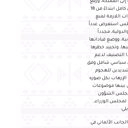
إلى المملكة، ورفع
تعليق رحلات الطيران الدولية، وفتح المنافذ البرية والبحرية والجوية بشكل كامل ابتداءً من 18
ت والاحترازات اللازمة لمنع
جلس استعرض عدداً
دولية، مجدداً
بية، ووضع قياداتها
ها، وتحييد خطرها
ذا التصنيف لدعم
 حل سياسي شامل وفق
لشديدين للهجوم
 الإرهاب بكل صوره
ن بينها موضوعات
 مجلس الشؤون
 لمجلس الوزراء،
لي:
لجانب الألماني في