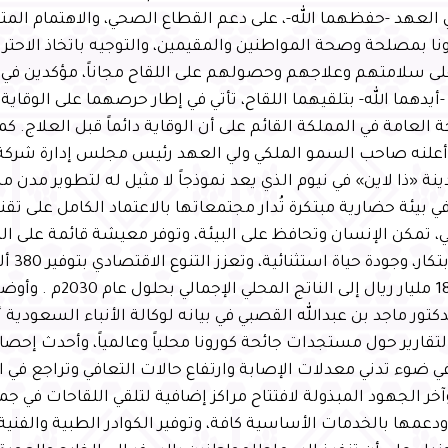
 العهد -حفظهما الله-، على دعم القطاع الصحي، والاهتمام المت
نا بمصلحة وصحة المواطنين والمقيمين، والتوجيه باتخاذ الاحتراز
ى سلامتهم وعلاجهم وحصولهم على اللقاح مجاناً، مؤكدين في ه
-أيدهما الله- بتلقيهما اللقاح، تأتي في إطار حرصهما على الوقاي
 العامة في المملكة القائم على أن الوقاية دائماً قبل العلاج. 
ا أعلنه صاحب السمو الملكي ولي العهد رئيس مجلس إدارة شركة 
ة «ذا لاين» في نيوم الذي يعد نموذجاً لا مثيل له لتطوير مدن 
ي بيئة حضارية مبتكرة تُدار مجتمعاتها بالاعتماد الكامل على تقني
 تمكن الإنسان وتحافظ على البيئة، وتوفر معيشة قائمة على التو
حاضنة للاب
وإضافة 180 مليار ريال إلى ال
كتور ماجد بن عبدالله القصبي في بيانه لوكالة الأنباء السعودية
تقارير حول مستجدات جائحة كورونا محلياً وعالمياً، وأحدث إحص
ي ضوء تدني معدلات الإصابة وارتفاع حالات التعافي وتراجع في 
آخر الجهود المبذولة لافتتاح مراكز إضافية لتلقي اللقاحات في ج
دعمها بالخدمات الأساسية كافة، وتوفير الكوادر الطبية والفنية