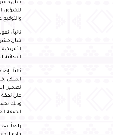
شأن مشروع 
للشؤون الا
والتوقيع ع
ثانياً : ت
شأن مشروع
الأمريكية 
النهائية ا
ثالثاً : إ
تضمين الح
على نفقة ا
وذلك بحسب
الصفة الق
خادم الحرم