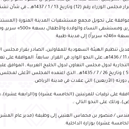
اء رقم (12) وتاريخ 13 / 1 / 1437هـ ـ، في شأن تشكيل اللجنة.
لموافقة على تحويل مجمع مستشفيات المدينة المنورة (المست
«500» سرير، ومستشفى النساء 
) إلى مدينة طبية.
وتاريخ 23 / 11 / 1436هـ، على النحو الوارد في القرار. سابعاً: الموافقة
لتجارية لدول مجلس التعاون لدول الخليج العربية ـ الموافق علي
رقم ( م / 51 ) وتاريخ 26 / 7 / 1435هـ ـ الذي اعتمده المجلس ال
 دورته (الأربعين) التي عقدت في مدينة الرياض.
موافقة على ترقيات للمرتبتين (الخامسة عشرة) و(الرابعة عشرة)،
)، وذلك على النحو التالي :ـ
هندس / منصور بن محماس العتيبي إلى وظيفة (مدير عام المشرو
الخامسة عشرة) بوزارة الداخلية.