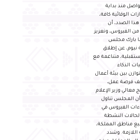
واصل منذ بداية
ات الوقائية كافة،
ذا الصدد، أن
ة من الفيروس، وتعزيز
كما بارك مجلس
نيوم، عن إطلاق
مستقبلية، متناغمة مع
ات الذكاء
ازن بين بيئة أعمال
تكار، وجودة حياة استثنائية، وتعزز التنوع الاقتصادي بتوفير 380 ألف فرصة عمل،
ناتج المحلي الإجمالي بحلول عام 2030م . وأوضح معالي وزير الإعلام
 أن المجلس تناول
اءات الفيروس في
الحالات النشطة
ميع مناطق المملكة،
 اللازمة. وشدد