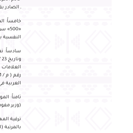
ـ الصادر بقرار مجلس الوزر
خامساً: ا
النفسية بسعة «246» سريراً
العلامات ا
العربية في
ثامناً: ال
(وزير مفوض
ترقية الم
بالمرتبة (