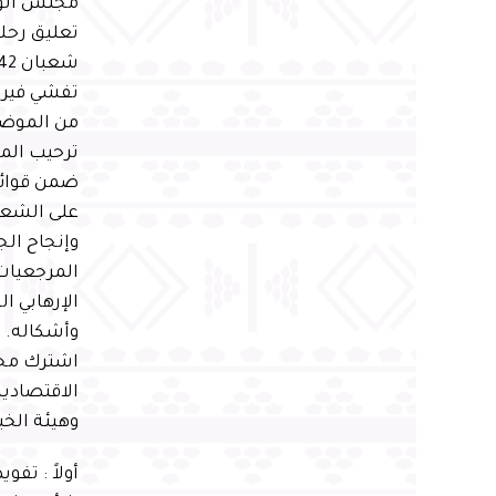
مجلس الوزر
تفشي فيرو
من الموضو
ترحيب المم
ضمن قوائم
على الشعب 
وإنجاح الج
المرجعيات
الإرهابي ا
وأشكاله. 
اشترك مجل
الاقتصادية
وهيئة الخب
أولاً : تف