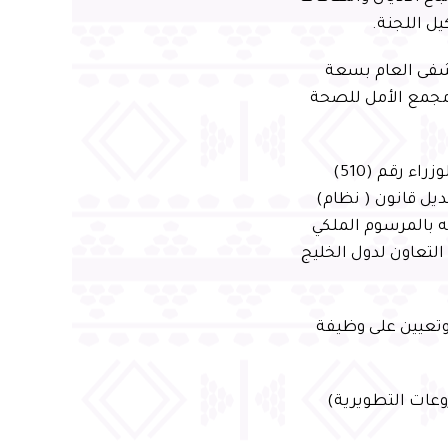
شفى العام بسعة
والولادة والأطفال بسعة «500» سرير، ومجمع الأمل للصحة
سادساً: تعديل تنظيم الهيئة السعودية للمقاولين، الصادر بقرار مجلس الوزراء رقم (510)
 على تعديل قانون ( نظام)
ه بالمرسوم الملكي
أعلى لمجلس التعاون لدول الخليج
 وتعيين على وظيفة
عات التطويرية)