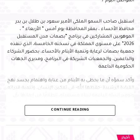
المواطن اليوم /
شأن مشروع مذكرة تفاهم بين وزارة الصناعة والثروة المعدنية
خدمات نوعية وفق أفضل الممارسات العالمية
في المملكة العربية السعودية ووزارة الصناعة والمؤسسات
الصغرى والمتوسطة في الجمهورية التونسية للتعاون
استقبل صاحب السمو الملكي الأمير سعود بن طلال بن بدر
الصناعي، والتوقيع عليه، ومن ثم رفع النسخة النهائية
محافظ الأحساء ، بمقر المحافظة يوم أمس ” الأربعاء ” ،
الموقعة، لاستكمال الإجراءات النظامية.
الموهوبين المشاركين في برنامج “بصمات مدن المستقبل
2026” على مستوى المملكة في نسخته الخامسة، الذي تنفذه
قرر مجلس الوزراء تفويض معالي وزير النقل رئيس مجلس إدارة
جمعية بصمات لرعاية وتنمية الأيتام بالأحساء، بحضور الشركاء
الهيئة العامة للطيران المدني – أو من ينيبه – بالتوقيع على
والداعمين، والجمعيات الشريكة في البرنامج، ومديري الجهات
مشروع اتفاقية بين حكومة المملكة العربية السعودية
الحكومية الداعمة
وحكومة جمهورية الأرجنتين في مجال خدمات النقل الجوي، ومن
ثم رفع النسخة النهائية الموقعة, لاستكمال الإجراءات
وأكد سموّه أن ما يحظى به الأيتام من عناية واهتمام يجسد نهج
النظامية.
القيادة الرشيدة -حفظها الله- في تمكين الإنسان، وتنمية قدراته،
وتوفير البيئة الداعمة لبناء مستقبله، انطلاقًا من إيمانها بأن
ثامناً : بعد الاطلاع على ما رفعه صاحب السمو الملكي رئيس
الإنسان هو محور التنمية وأساس ازدهار الوطن، مبينًا أن البرامج
مجلس إدارة الهيئة العامة للرياضة، وبعد النظر في قرار
CONTINUE READING
النوعية التي تجمع التعليم والابتكار وبناء الشخصية تسهم في
مجلس الشورى رقم ” 9 / 2 ” وتاريخ 15 / 3 / 1441هـ، قرر مجلس
إعداد جيل متميز يمتلك المهارات والمعارف التي تمكنه من
الوزراء الموافقة على اتفاق تعاون بين حكومة المملكة العربية
الإسهام بفاعلية في مسيرة التنمية، وتحقيق مستهدفات رؤية
السعودية وحكومة الجمهورية الإسلامية الباكستانية في مجال
المملكة 2030
الرياضة، وقد أُعد مرسوم ملكي بذلك.
أخبار