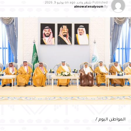
أقل من مليوني مسافر سنويًا، محققًا تحسنًا تجاوز (17%)
Published
شهر واحد ago
on
يوليو 9, 2026
almowatenalyoum
By
مقارنة بعام 2024، وتصدر برنامج تقييم جودة مرافق وخدمات
المطارات للفئة ذاتها لعام 2025
وأشاد سمو محافظ الأحساء بالدعم الكبير الذي توليه القيادة
الرشيدة -حفظها الله- لقطاع الطيران والمطارات، مؤكدًا أن هذا
الدعم أسهم في تطوير البنية التحتية ورفع كفاءة الخدمات ، بما
انعكس على أداء مطارات الدمام، ومن بينها مطار الأحساء
الدولي، مثمنًا جهود شركة مطارات الدمام في تطوير مطار
الأحساء الدولي، والارتقاء بجودة خدماته، وتوسيع شبكة
الرحلات، وتحسين تجربة المسافرين، مؤكدًا أهمية مواصلة
العمل بما يواكب مستهدفات رؤية السعودية 2030، ويعزز
مكانة الأحساء وجهةً اقتصاديةً وسياحيةً ولوجستيةً واعدةً
وعبّر المهندس الحسني عن شكره لسمو محافظ الأحساء على
دعمه واهتمامه المستمر بتطوير منظومة النقل الجوي
بالمحافظة، مؤكدًا مواصلة الشركة تطوير خدماتها ورفع كفاءة
التشغيل، بما يسهم في الارتقاء بتجربة المسافرين، وتقديم
المواطن اليوم /
خدمات نوعية وفق أفضل الممارسات العالمية