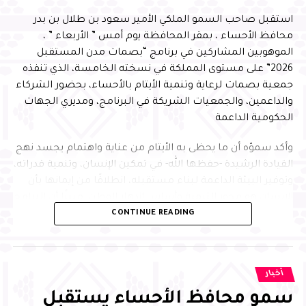
استقبل صاحب السمو الملكي الأمير سعود بن طلال بن بدر
محافظ الأحساء ، بمقر المحافظة يوم أمس ” الأربعاء ” ،
الموهوبين المشاركين في برنامج “بصمات مدن المستقبل
2026” على مستوى المملكة في نسخته الخامسة، الذي تنفذه
جمعية بصمات لرعاية وتنمية الأيتام بالأحساء، بحضور الشركاء
والداعمين، والجمعيات الشريكة في البرنامج، ومديري الجهات
الحكومية الداعمة
وأكد سموّه أن ما يحظى به الأيتام من عناية واهتمام يجسد نهج
القيادة الرشيدة -حفظها الله- في تمكين الإنسان، وتنمية قدراته،
وتوفير البيئة الداعمة لبناء مستقبله، انطلاقًا من إيمانها بأن
الإنسان هو محور التنمية وأساس ازدهار الوطن، مبينًا أن البرامج
CONTINUE READING
النوعية التي تجمع التعليم والابتكار وبناء الشخصية تسهم في
إعداد جيل متميز يمتلك المهارات والمعارف التي تمكنه من
الإسهام بفاعلية في مسيرة التنمية، وتحقيق مستهدفات رؤية
المملكة 2030
أخبار
سمو محافظ الأحساء يستقبل