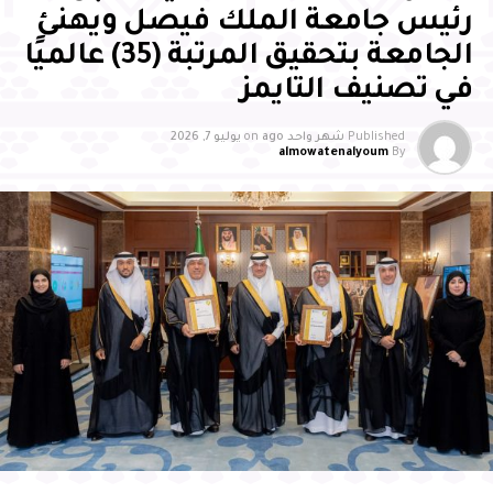
رئيس جامعة الملك فيصل ويهنئ
الجامعة بتحقيق المرتبة (35) عالميًا
في تصنيف التايمز
Published
شهر واحد ago
on
يوليو 7, 2026
almowatenalyoum
By
وأشاد سمو محافظ الأحساء بالجهود التي تبذلها جمعية
بصمات لرعاية وتنمية الأيتام بالأحساء، وما تقدمه من مبادرات
وبرامج نوعية أسهمت في تمكين الأيتام علميًا ومهاريًا
واجتماعيًا، وتنمية قدراتهم، وتعزيز ثقتهم بأنفسهم، وإيجاد بيئة
محفزة للإبداع والتميز، مثمنًا دور الشركاء والداعمين والجهات
الحكومية في إنجاح البرنامج، مؤكدًا أن تكامل الجهود بين
القطاع غير الربحي والجهات الحكومية والقطاع الخاص يمثل
ركيزة أساسية لتعظيم الأثر المستدام، وتعزيز المسؤولية
المجتمعية، وتمكين الأجيال الواعدة من الإسهام في بناء
مستقبل الوطن