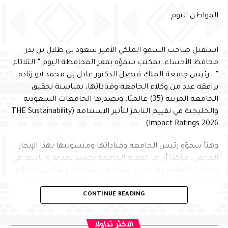
وأشار سموّه إلى أن احتضان البرنامج يعكس الثقة التي تحظى
المواطن اليوم :
بها المحافظة في استضافة البرامج الوطنية النوعية، ويؤكد ما
تمتلكه من مقومات وإمكانات وشراكات مؤسسية تسهم في
إنجاح المبادرات التنموية وتعظيم أثرها، بما ينسجم مع
استقبل صاحب السمو الملكي الأمير سعود بن طلال بن بدر
مستهدفات رؤية المملكة 2030
محافظ الأحساء، بمكتب سموّه بمقر المحافظة اليوم ” الثلاثاء
” ، رئيس جامعة الملك فيصل الدكتور عادل بن محمد أبو زناده،
يرافقه عدد من وكلاء الجامعة وقياداتها، بمناسبة تحقيق
الجامعة المرتبة (35) عالميًا، وتصدرها الجامعات السعودية
والخليجية في تقييم التايمز لتأثير الاستدامة (THE Sustainability
Impact Ratings 2026)
وهنأ سموّه رئيس الجامعة وقياداتها ومنسوبيها بهذا الإنجاز
العالمي، مؤكدًا أن ما حققته الجامعة يجسد تميزها وريادتها في
مجالات التعليم والبحث والابتكار والاستدامة، ويعكس المكانة
المتقدمة التي وصلت إليها مؤسسات التعليم في المملكة،
وأعرب عضو مجلس إدارة جمعية بصمات المشرف العلمي على
CONTINUE READING
بفضل ما تحظى به من دعم وتمكين من القيادة الرشيدة -أيدها
البرنامج الدكتور عبدالله الجغيمان، عن شكره لسمو محافظ
الله-، مشيرًا إلى أن هذه الإنجازات تسهم في تعزيز تنافسية
الأحساء، على دعمه المتواصل واهتمامه الكبير ببرامج الجمعية
المملكة وحضورها في المؤشرات الدولية، متمنيًا للجامعة
الاكثر تداولا