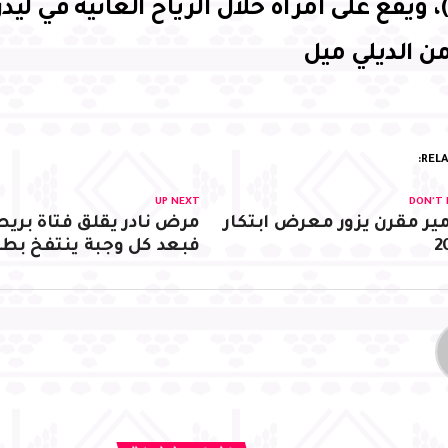
ويقع على امرأة خلال الرياح العاتية في ليدز
ن الديلي ميل
RELA
UP NEXT
DON'T 
مير مقرن يزور معرض ابتكار
مرض نادر يقلق فتاة بريط
2
فبعد كل وجبة ينتفخ بطنه