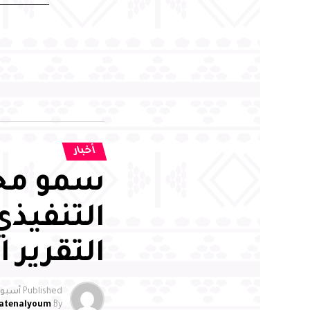
أخبار
سمو محا
التنفيذي
التقرير ال
Published
أسبوعي
atenalyoum
By