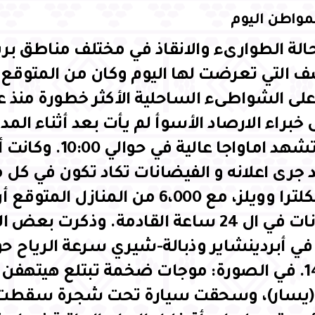
لمواطن اليوم
الة الطوارىء والانقاذ في مختلف مناطق بري
 التي تعرضت لها اليوم وكان من المتوقع ا
براء الارصاد الأسوأ لم يأت بعد أثناء المد 
د جرى اعلانه و الفيضانات تكاد تكون في كل
أنحاء انكلترا وويلز، مع 6،000 من المنازل
الفيضانات في ال 24 ساعة القادمة. وذكرت بع
 في أبردينشاير وذبالة-شيري سرعة الرياح ح
140mph. في الصورة: موجات ضخمة تبتلع هيتهفن 
 (يسار)، وسحقت سيارة تحت شجرة سقطت ف