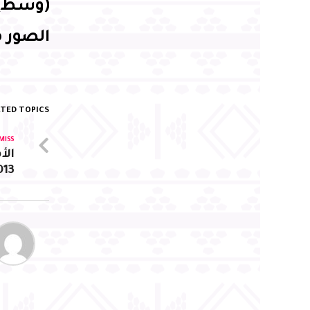
(وسط)، 
الصور م
TED TOPICS:
MISS
الأ
013