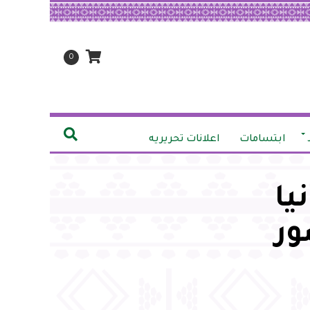
0
ابتسامات
اعلانات تحريريه
يا
ور