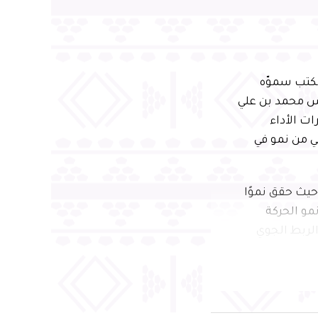
مكتب سموّه
دس محمد بن علي
، متضمنًا أبرز مؤشرات الأداء
ي من نمو في
 سموّه خلال اللقاء على أبرز منجزات مطار الأحساء الدولي خلال عام 2025، حيث حقق نموًا
سافر، إلى جانب نمو الحركة
ة وتعزيز الربط الجوي
لتميز
الكربونية