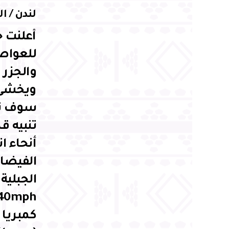
لندن / ا
أعلنت ح
للعواصف
ويخشى خ
تنبيه ق
الجبلية
كمبريا