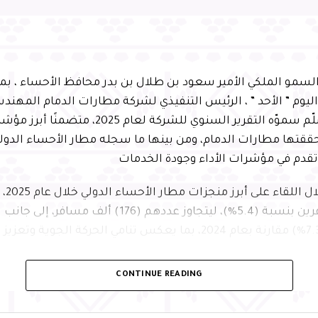
سمو الملكي الأمير سعود بن طلال بن بدر محافظ الأحساء ، ب
ليوم ” الأحد ” ، الرئيس التنفيذي لشركة مطارات الدمام المهن
الحسني، الذي سلّم سموّه التقرير السنوي للشركة لعام 2025
 حققتها مطارات الدمام، ومن بينها ما سجله مطار الأحساء الدول
وتقدم في مؤشرات الأداء وجودة الخدمات
واطّلع
في أعداد المسافرين بنسبة (5.4%)، ليتجاوز عددهم (176) ألف م
الجوية بنسبة (7.3%) مقارنة بعام 2024، بما يعكس تنامي الحركة الجوي
CONTINUE READING
ًا من الإنجازات النوعية في مجالات جودة الخدمات والاستدامة وا
زها حصوله على شهادة اعتماد المستوى الأول لإدارة الانبعاثات 