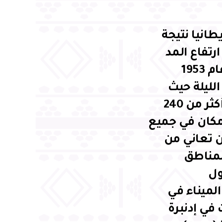
طانيا نتيجة
رتفاع المد
والجزر على الشواطىء الساحلية الأكثر خطورة منذ عام 1953
الليلة حيث
سوف تشهد اماواجا عالية في حوالي 10:00. وكانت أكثر من 240
 مكان في جميع
 المتوقع أن تعاني من
ض المناطق
ول
الميناء في
ي إدنبرة