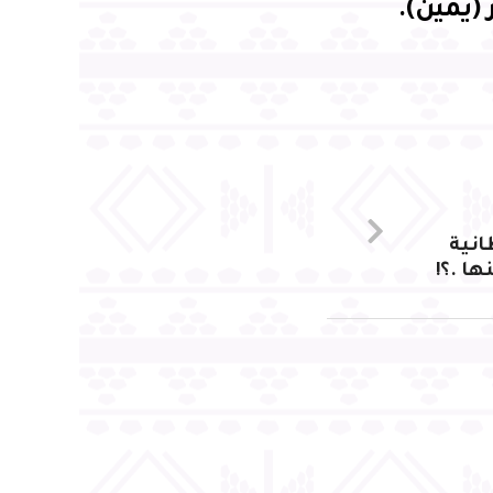
 (يمين).
انية
ا .؟!