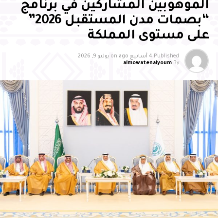
الموهوبين المشاركين في برنامج
“بصمات مدن المستقبل 2026”
وعلى صعيد الأداء المؤسسي، سجل المطار نسبة (94%) في
برنامج التقييم الشامل لجودة خدمات المطارات الصادر عن
على مستوى المملكة
الهيئة العامة للطيران المدني ضمن فئة المطارات التي تخدم
أقل من مليوني مسافر سنويًا، محققًا تحسنًا تجاوز (17%)
Published
4 أسابيع ago
on
يوليو 9, 2026
almowatenalyoum
By
مقارنة بعام 2024، وتصدر برنامج تقييم جودة مرافق وخدمات
المطارات للفئة ذاتها لعام 2025
وأشاد سمو محافظ الأحساء بالدعم الكبير الذي توليه القيادة
الرشيدة -حفظها الله- لقطاع الطيران والمطارات، مؤكدًا أن هذا
الدعم أسهم في تطوير البنية التحتية ورفع كفاءة الخدمات ، بما
انعكس على أداء مطارات الدمام، ومن بينها مطار الأحساء
الدولي، مثمنًا جهود شركة مطارات الدمام في تطوير مطار
الأحساء الدولي، والارتقاء بجودة خدماته، وتوسيع شبكة
الرحلات، وتحسين تجربة المسافرين، مؤكدًا أهمية مواصلة
العمل بما يواكب مستهدفات رؤية السعودية 2030، ويعزز
مكانة الأحساء وجهةً اقتصاديةً وسياحيةً ولوجستيةً واعدةً
وعبّر المهندس الحسني عن شكره لسمو محافظ الأحساء على