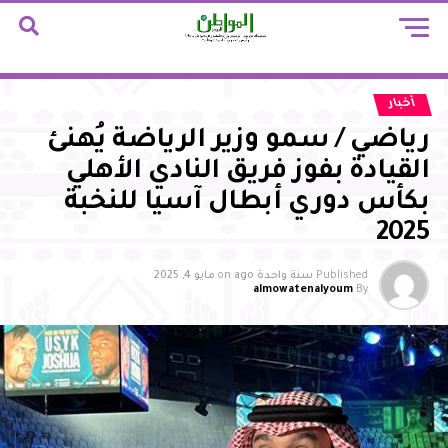
أخبار
رياضي / سمو وزير الرياضة يُهنئ
القيادة بفوز فريق النادي الأهلي
بكأس دوري أبطال آسيا للنخبة
2025
Published
سنة واحدة ago
on
مايو 4, 2025
almowatenalyoum
By