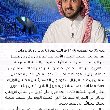
جدة 05 ذو القعدة 1446 هـ الموافق 03 مايو 2025 م واس
رفع صاحب السمو الملكي الأمير عبدالعزيز بن تركي بن فيصل
وزير الرياضة رئيس اللجنة الأولمبية والبارالمبية السعودية،
التهاني والتبريكات لخادم الحرمين الشريفين الملك سلمان بن
عبدالعزيز آل سعود، ولصاحب السمو الملكي الأمير محمد بن
سلمان بن عبدالعزيز آل سعود ولي العهد رئيس مجلس الوزراء
-حفظهما الله-؛ بمناسبة تتويج فريق النادي الأهلي بلقب دوري
أبطال آسيا للنخبة 2025، بعد فوزه على فريق كاواساكي فرونتال
الياباني في المباراة النهائية، التي أقيمت اليوم على ملعب مدينة
الملك عبدالله الرياضية بجدة.
وقال سموه في تصريح صحفي بهذه المناسبة: “نحمد الله -عز