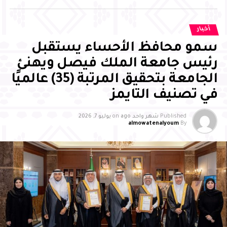
الإسهام بفاعلية في مسيرة التنمية، وتحقيق مستهدفات رؤية
المملكة 2030
أخبار
سمو محافظ الأحساء يستقبل
رئيس جامعة الملك فيصل ويهنئ
الجامعة بتحقيق المرتبة (35) عالميًا
في تصنيف التايمز
Published
شهر واحد ago
on
يوليو 7, 2026
almowatenalyoum
By
وأشاد سمو محافظ الأحساء بالجهود التي تبذلها جمعية
بصمات لرعاية وتنمية الأيتام بالأحساء، وما تقدمه من مبادرات
وبرامج نوعية أسهمت في تمكين الأيتام علميًا ومهاريًا
واجتماعيًا، وتنمية قدراتهم، وتعزيز ثقتهم بأنفسهم، وإيجاد بيئة
محفزة للإبداع والتميز، مثمنًا دور الشركاء والداعمين والجهات
الحكومية في إنجاح البرنامج، مؤكدًا أن تكامل الجهود بين
القطاع غير الربحي والجهات الحكومية والقطاع الخاص يمثل