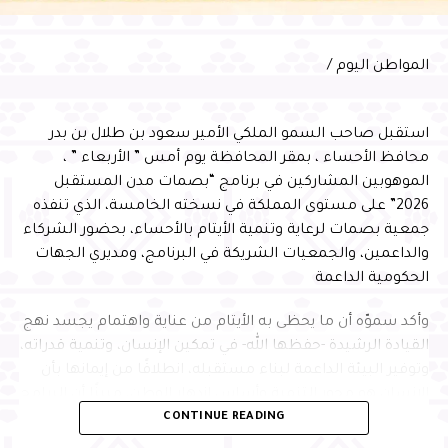
دعمه واهتمامه المستمر بتطوير منظومة النقل الجوي
بالمحافظة، مؤكدًا مواصلة الشركة تطوير خدماتها ورفع كفاءة
التشغيل، بما يسهم في الارتقاء بتجربة المسافرين، وتقديم
المواطن اليوم /
خدمات نوعية وفق أفضل الممارسات العالمية
استقبل صاحب السمو الملكي الأمير سعود بن طلال بن بدر
محافظ الأحساء ، بمقر المحافظة يوم أمس ” الأربعاء ” ،
الموهوبين المشاركين في برنامج “بصمات مدن المستقبل
2026” على مستوى المملكة في نسخته الخامسة، الذي تنفذه
جمعية بصمات لرعاية وتنمية الأيتام بالأحساء، بحضور الشركاء
والداعمين، والجمعيات الشريكة في البرنامج، ومديري الجهات
الحكومية الداعمة
وأكد سموّه أن ما يحظى به الأيتام من عناية واهتمام يجسد نهج
القيادة الرشيدة -حفظها الله- في تمكين الإنسان، وتنمية قدراته،
وتوفير البيئة الداعمة لبناء مستقبله، انطلاقًا من إيمانها بأن
الإنسان هو محور التنمية وأساس ازدهار الوطن، مبينًا أن البرامج
CONTINUE READING
النوعية التي تجمع التعليم والابتكار وبناء الشخصية تسهم في
إعداد جيل متميز يمتلك المهارات والمعارف التي تمكنه من