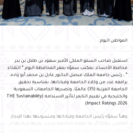
ركيزة أساسية لتعظيم الأثر المستدام، وتعزيز المسؤولية
المجتمعية، وتمكين الأجيال الواعدة من الإسهام في بناء
مستقبل الوطن
وأشار سموّه إلى أن احتضان البرنامج يعكس الثقة التي تحظى
المواطن اليوم :
بها المحافظة في استضافة البرامج الوطنية النوعية، ويؤكد ما
تمتلكه من مقومات وإمكانات وشراكات مؤسسية تسهم في
إنجاح المبادرات التنموية وتعظيم أثرها، بما ينسجم مع
استقبل صاحب السمو الملكي الأمير سعود بن طلال بن بدر
مستهدفات رؤية المملكة 2030
محافظ الأحساء، بمكتب سموّه بمقر المحافظة اليوم ” الثلاثاء
” ، رئيس جامعة الملك فيصل الدكتور عادل بن محمد أبو زناده،
يرافقه عدد من وكلاء الجامعة وقياداتها، بمناسبة تحقيق
الجامعة المرتبة (35) عالميًا، وتصدرها الجامعات السعودية
والخليجية في تقييم التايمز لتأثير الاستدامة (THE Sustainability
Impact Ratings 2026)
وهنأ سموّه رئيس الجامعة وقياداتها ومنسوبيها بهذا الإنجاز
العالمي، مؤكدًا أن ما حققته الجامعة يجسد تميزها وريادتها في
مجالات التعليم والبحث والابتكار والاستدامة، ويعكس المكانة