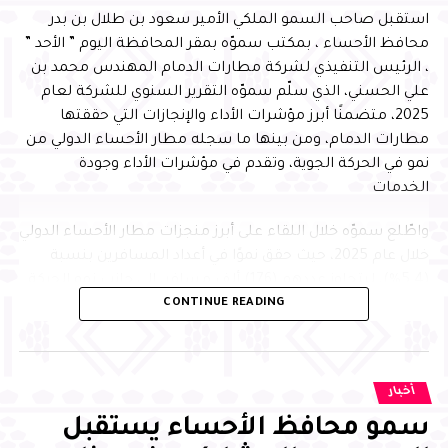
استقبل صاحب السمو الملكي الأمير سعود بن طلال بن بدر
محافظ الأحساء ، بمكتب سموّه بمقر المحافظة اليوم ” الأحد ”
، الرئيس التنفيذي لشركة مطارات الدمام المهندس محمد بن
علي الحسني، الذي سلّم سموّه التقرير السنوي للشركة لعام
2025، متضمنًا أبرز مؤشرات الأداء والإنجازات التي حققتها
مطارات الدمام، ومن بينها ما سجله مطار الأحساء الدولي من
نمو في الحركة الجوية، وتقدم في مؤشرات الأداء وجودة
الخدمات
واطّلع سموّه خلال اللقاء على أبرز منجزات مطار الأحساء الدولي
خلال عام 2025، حيث حقق نموًا في أعداد المسافرين بنسبة
(5.4%)، ليتجاوز عددهم (176) ألف مسافر، إلى جانب نمو الحركة
CONTINUE READING
الجوية بنسبة (7.3%) مقارنة بعام 2024، بما يعكس تنامي
الحركة الجوية وتعزيز الربط الجوي للمحافظة
وحقق المطار عددًا من الإنجازات النوعية في مجالات جودة
أخبار
الخدمات والاستدامة والتميز التشغيلي، من أبرزها حصوله على
شهادة اعتماد المستوى الأول لإدارة الانبعاثات الكربونية
سمو محافظ الأحساء يستقبل
للمطارات من مجلس المطارات الدولي