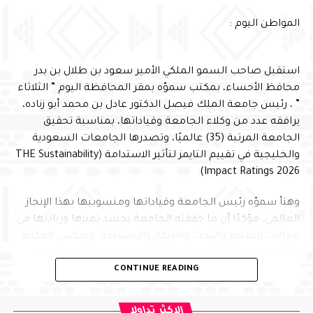
وأشار سموّه إلى أن احتضان البرنامج يعكس الثقة التي تحظى
المواطن اليوم :
بها المحافظة في استضافة البرامج الوطنية النوعية، ويؤكد ما
تمتلكه من مقومات وإمكانات وشراكات مؤسسية تسهم في
إنجاح المبادرات التنموية وتعظيم أثرها، بما ينسجم مع
استقبل صاحب السمو الملكي الأمير سعود بن طلال بن بدر
مستهدفات رؤية المملكة 2030
محافظ الأحساء، بمكتب سموّه بمقر المحافظة اليوم ” الثلاثاء
” ، رئيس جامعة الملك فيصل الدكتور عادل بن محمد أبو زناده،
يرافقه عدد من وكلاء الجامعة وقياداتها، بمناسبة تحقيق
الجامعة المرتبة (35) عالميًا، وتصدرها الجامعات السعودية
والخليجية في تقييم التايمز لتأثير الاستدامة (THE Sustainability
Impact Ratings 2026)
وهنأ سموّه رئيس الجامعة وقياداتها ومنسوبيها بهذا الإنجاز
العالمي، مؤكدًا أن ما حققته الجامعة يجسد تميزها وريادتها في
مجالات التعليم والبحث والابتكار والاستدامة، ويعكس المكانة
المتقدمة التي وصلت إليها مؤسسات التعليم في المملكة،
وأعرب عضو مجلس إدارة جمعية بصمات المشرف العلمي على
CONTINUE READING
بفضل ما تحظى به من دعم وتمكين من القيادة الرشيدة -أيدها
البرنامج الدكتور عبدالله الجغيمان، عن شكره لسمو محافظ
الله-، مشيرًا إلى أن هذه الإنجازات تسهم في تعزيز تنافسية
الأحساء، على دعمه المتواصل واهتمامه الكبير ببرامج الجمعية
المملكة وحضورها في المؤشرات الدولية، متمنيًا للجامعة
الاكثر تداولا