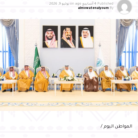
أقل من مليوني مسافر سنويًا، محققًا تحسنًا تجاوز (17%)
Published
4 أسابيع ago
on
يوليو 9, 2026
almowatenalyoum
By
مقارنة بعام 2024، وتصدر برنامج تقييم جودة مرافق وخدمات
المطارات للفئة ذاتها لعام 2025
وأشاد سمو محافظ الأحساء بالدعم الكبير الذي توليه القيادة
الرشيدة -حفظها الله- لقطاع الطيران والمطارات، مؤكدًا أن هذا
الدعم أسهم في تطوير البنية التحتية ورفع كفاءة الخدمات ، بما
انعكس على أداء مطارات الدمام، ومن بينها مطار الأحساء
الدولي، مثمنًا جهود شركة مطارات الدمام في تطوير مطار
الأحساء الدولي، والارتقاء بجودة خدماته، وتوسيع شبكة
الرحلات، وتحسين تجربة المسافرين، مؤكدًا أهمية مواصلة
العمل بما يواكب مستهدفات رؤية السعودية 2030، ويعزز
مكانة الأحساء وجهةً اقتصاديةً وسياحيةً ولوجستيةً واعدةً
وعبّر المهندس الحسني عن شكره لسمو محافظ الأحساء على
دعمه واهتمامه المستمر بتطوير منظومة النقل الجوي
بالمحافظة، مؤكدًا مواصلة الشركة تطوير خدماتها ورفع كفاءة
التشغيل، بما يسهم في الارتقاء بتجربة المسافرين، وتقديم
المواطن اليوم /
خدمات نوعية وفق أفضل الممارسات العالمية