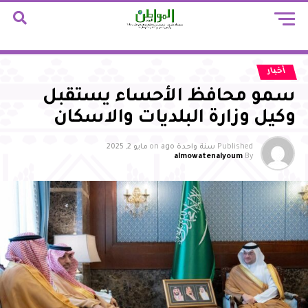
أخبار
سمو محافظ الأحساء يستقبل
وكيل وزارة البلديات والاسكان
Published
سنة واحدة ago
on
مايو 2, 2025
almowatenalyoum
By