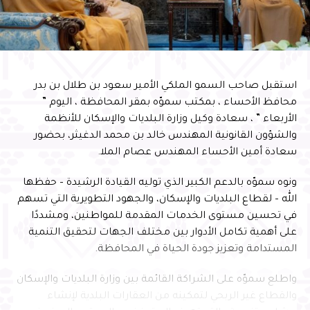
استقبل صاحب السمو الملكي الأمير سعود بن طلال بن بدر
محافظ الأحساء ، بمكتب سموّه بمقر المحافظة ، اليوم ”
الأربعاء ” ، سعادة وكيل وزارة البلديات والإسكان للأنظمة
والشؤون القانونية المهندس خالد بن محمد الدغيثر، بحضور
سعادة أمين الأحساء المهندس عصام الملا.
ونوه سموّه بالدعم الكبير الذي توليه القيادة الرشيدة – حفظها
الله – لقطاع البلديات والإسكان، والجهود التطويرية التي تسهم
في تحسين مستوى الخدمات المقدمة للمواطنين، ومشددًا
على أهمية تكامل الأدوار بين مختلف الجهات لتحقيق التنمية
المستدامة وتعزيز جودة الحياة في المحافظة.
واطلع سموّه على الشراكة القائمة بين وزارة البلديات والإسكان
والقطاع غير الربحي لتمكينه من العقارات البلدية لإنشاء