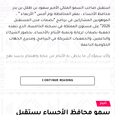
استقبل صاحب السمو الملكي الأمير سعود بن طلال بن بدر
محافظ الأحساء ، بمقر المحافظة يوم أمس ” الأربعاء ” ،
الموهوبين المشاركين في برنامج “بصمات مدن المستقبل
2026” على مستوى المملكة في نسخته الخامسة، الذي تنفذه
جمعية بصمات لرعاية وتنمية الأيتام بالأحساء، بحضور الشركاء
والداعمين، والجمعيات الشريكة في البرنامج، ومديري الجهات
الحكومية الداعمة
وأكد سموّه أن ما يحظى به الأيتام من عناية واهتمام يجسد نهج
القيادة الرشيدة -حفظها الله- في تمكين الإنسان، وتنمية قدراته،
وتوفير البيئة الداعمة لبناء مستقبله، انطلاقًا من إيمانها بأن
الإنسان هو محور التنمية وأساس ازدهار الوطن، مبينًا أن البرامج
CONTINUE READING
النوعية التي تجمع التعليم والابتكار وبناء الشخصية تسهم في
إعداد جيل متميز يمتلك المهارات والمعارف التي تمكنه من
الإسهام بفاعلية في مسيرة التنمية، وتحقيق مستهدفات رؤية
المملكة 2030
أخبار
سمو محافظ الأحساء يستقبل