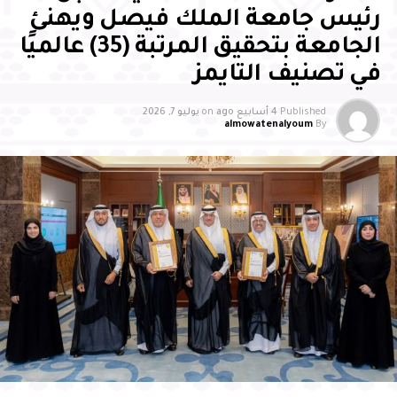
رئيس جامعة الملك فيصل ويهنئ
الجامعة بتحقيق المرتبة (35) عالميًا
في تصنيف التايمز
Published
4 أسابيع ago
on
يوليو 7, 2026
almowatenalyoum
By
وأشاد سمو محافظ الأحساء بالجهود التي تبذلها جمعية
بصمات لرعاية وتنمية الأيتام بالأحساء، وما تقدمه من مبادرات
وبرامج نوعية أسهمت في تمكين الأيتام علميًا ومهاريًا
واجتماعيًا، وتنمية قدراتهم، وتعزيز ثقتهم بأنفسهم، وإيجاد بيئة
محفزة للإبداع والتميز، مثمنًا دور الشركاء والداعمين والجهات
الحكومية في إنجاح البرنامج، مؤكدًا أن تكامل الجهود بين
القطاع غير الربحي والجهات الحكومية والقطاع الخاص يمثل
ركيزة أساسية لتعظيم الأثر المستدام، وتعزيز المسؤولية
المجتمعية، وتمكين الأجيال الواعدة من الإسهام في بناء
مستقبل الوطن