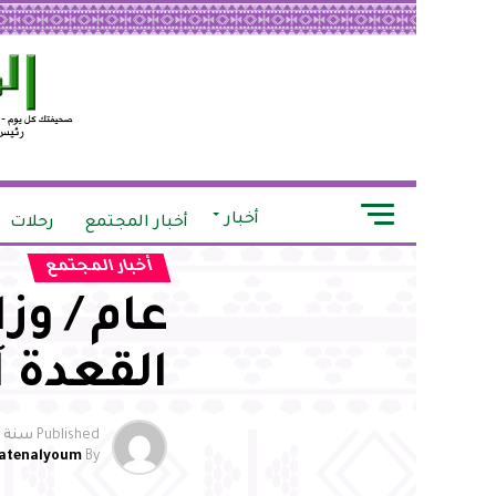
أخبار
أخبار المجتمع
رحلات
أخبار المجتمع
القعدة آ
Published
سنة وا
atenalyoum
By