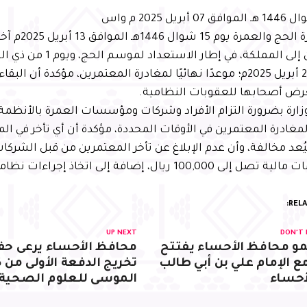
حددت وزارة الحج وال
الموافق 29 أبريل 2025م؛ موعدًا نهائيًا لمغادرة المعتمرين، مؤكدة أن ا
رض أصحابها للعقوبات النظامية.
زارة بضرورة التزام الأفراد وشركات ومؤسسات العمرة بالأنظمة
غادرة المعتمرين في الأوقات المحددة، مؤكدة أن أي تأخر في المغ
عد مخالفة، وأن عدم الإبلاغ عن تأخر المعتمرين من قبل الشركات
100 ريال، إضافة إلى اتخاذ إجراءات نظامية بحق المتسببين.
RELA
UP NEXT
DON'T 
 محافظ الأحساء يفتتح
محافظ الأحساء يرعى حف
ع الإمام علي بن أبي طالب
تخريج الدفعة الأولى من ك
أحساء
الموسى للعلوم الصحية