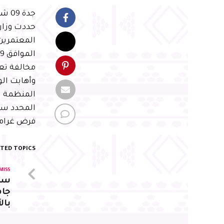
جدة 09 شوال 1446 هـ الموافق 07 أبريل 2025 م واس
مخالفة تع
وأهابت الو
المنظمة لم
المحدد سيُ
فرض غرامات مالية تصل إلى ,000
TED TOPICS:
MISS
سمو
جام
بال