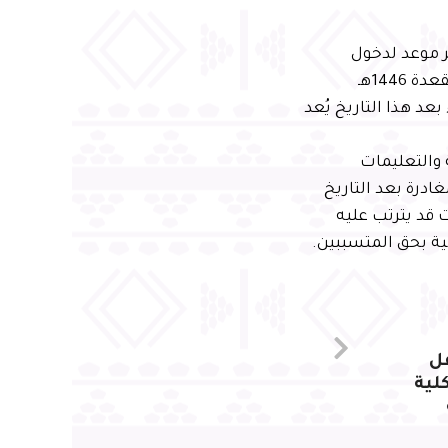
عمرة يوم 15 شوال 1446هـ الموافق 13 أبريل 2025م آخر موعد لدخول
المعتمرين إلى المملكة، في إطار الاستعداد لموسم الحج، ويوم 1 من ذي القعدة 1446هـ
لبقاء بعد هذا التاريخ يُعد
 والتعليمات
ادرة بعد التاريخ
 قد يترتب عليه
ل
لية