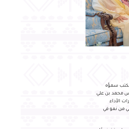
مكتب سموّه
دس محمد بن علي
، متضمنًا أبرز مؤشرات الأداء
ي من نمو في