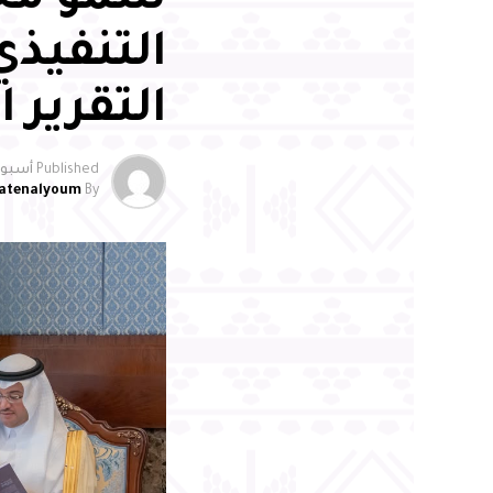
سمو محا
التنفيذي
التقرير ال
Published
أسبوعي
atenalyoum
By