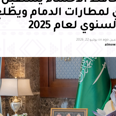
فظ الأحساء يستقبل 
 لمطارات الدمام ويطّل
سنوي لعام 2025
ن ago
on
يوليو 22, 2026
almow