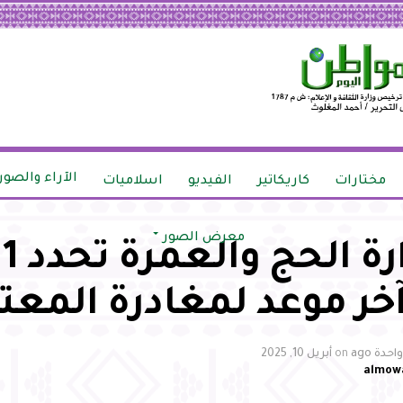
الآراء والصور
مختارات
كاريكاتير
الفيديو
اسلاميات
معرض الصور
عا
خر موعد لمغادرة المعت
حدة ago
on
أبريل 10, 2025
almow