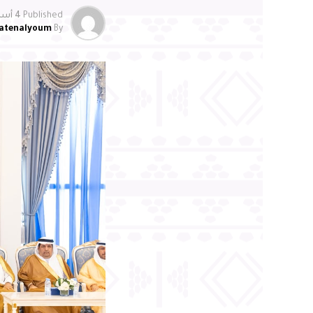
وتحسين تجربة ا
Published
4 أسابيع ago
atenalyoum
By
2030، ويعزز مكانة الأحساء وجهةً اقتصاديةً وسياحيةً ولوجستيةً واعدةً
وعبّر المهندس 
منظومة النقل ال
بما يسهم في الا
العالمية