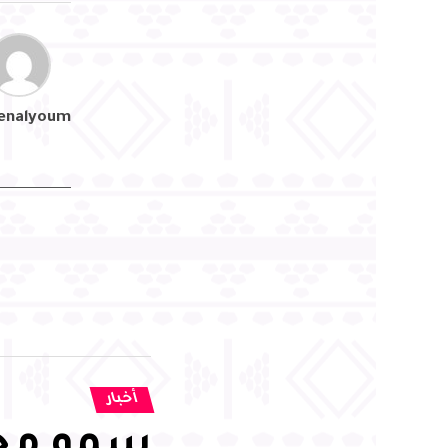
enalyoum
أخبار