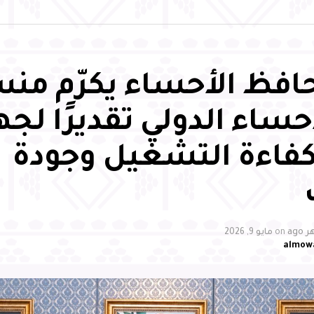
فظ الأحساء يكرّم من
حساء الدولي تقديرًا لج
كفاءة التشغيل وجودة
on
مايو 9, 2026
almow