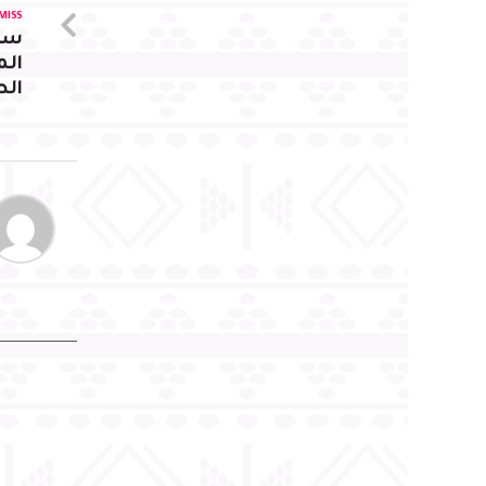
MISS
سم
الم
الط