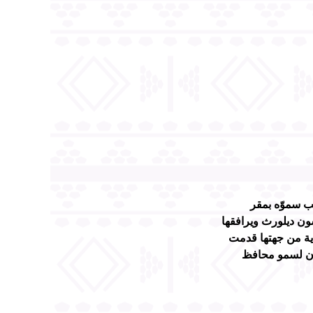
ب سموّه بمقر
سون ديلورث ويرافقها
دية من جهتها قدمت
نان لسمو محافظ