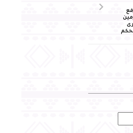
فع
مين
رى
لحكم