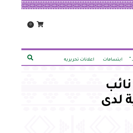
0
ابتسامات
اعلانات تحريريه
ائب
ة لدى