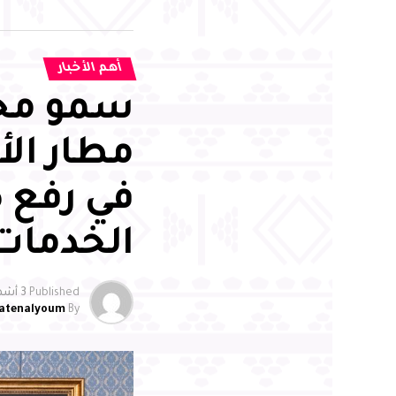
أهم الأخبار
سمو محا
مطار الأ
في رفع 
الخدمات
Published
3 أشهر ago
atenalyoum
By