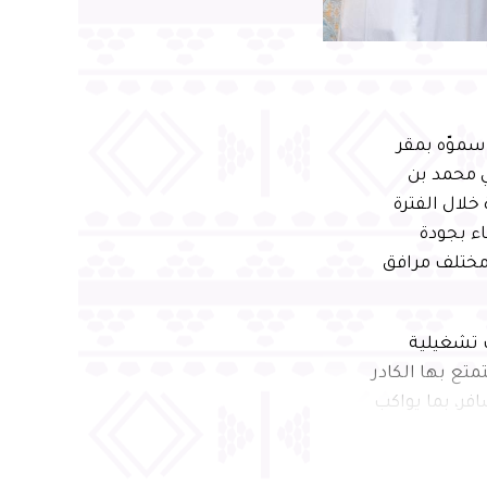
سموّه بمقر
ي محمد بن
خلال الفترة
اء بجودة
 مختلف مرافق
 تشغيلية
متع بها الكادر
فر، بما يواكب
ا الله- لتحفيز