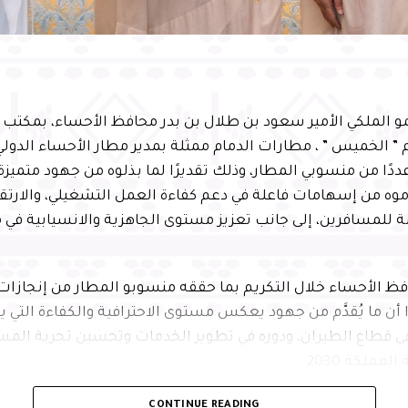
 الملكي الأمير سعود بن طلال بن بدر محافظ الأحساء، بمكتب 
م ” الخميس ” ، مطارات الدمام ممثلة بمدير مطار الأحساء الدول
ًا من منسوبي المطار، وذلك تقديرًا لما بذلوه من جهود متميزة 
ّموه من إسهامات فاعلة في دعم كفاءة العمل التشغيلي، والارتق
 للمسافرين، إلى جانب تعزيز مستوى الجاهزية والانسيابية في
ظ الأحساء خلال التكريم بما حققه منسوبو المطار من إنجازات
 أن ما يُقدَّم من جهود يعكس مستوى الاحترافية والكفاءة التي يت
ي قطاع الطيران، ودوره في تطوير الخدمات وتحسين تجربة المسا
مملكة 2030
ا التكريم يأتي في إطار الدعم المستمر من القيادة الرشيدة -حفظه
CONTINUE READING