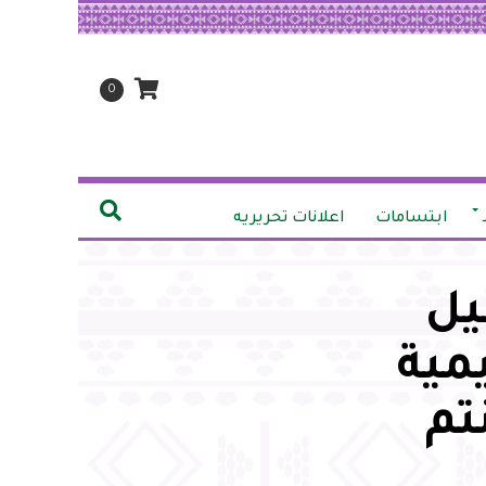
0
ابتسامات
اعلانات تحريريه
يل
مية
تم