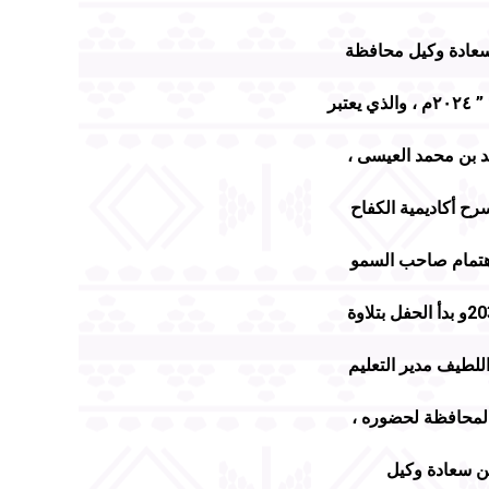
 سعادة وكيل محافظة
” الأحد ” المنشآت التعليمية الخاصة المتميزة بمحافظة الأحساء ” أنتم مسك الختام ” ٢٠٢٤م ، والذي يعتبر
د بن محمد العيسى ،
رح أكاديمية الكفاح
 أهتمام صاحب السمو
لتعليمية بالمحافظة وتطويرها في كافة الجوانب تحقيقاً لرؤية المملكة الطموحة 2030و بدأ الحفل بتلاوة
اللطيف مدير التعليم
 المحافظة لحضوره ،
ّن سعادة وكيل