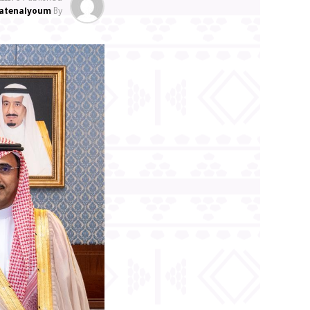
atenalyoum
By