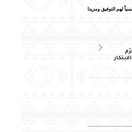
 وكيل المحافظة المنشآت التعليمية المتميزة لعام ٢٠٢٤م ، متمنياً لهم التوفيق ومزيدا
ّم
لابتكار