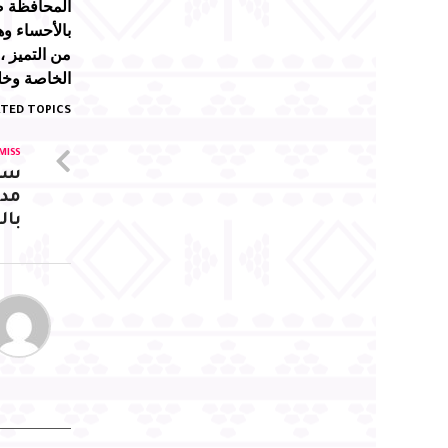
المحافظة صف
من التميز ،
الخاصة وخلق
TED TOPICS:
MISS
سم
مدي
بال