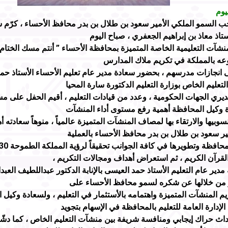
ب السمو الملكي الأمير سعود بن طلال بن بدر محافظ الأحساء ، كرّم
ستاذ معاذ بن إبراهيم الجعفري ، صباح اليوم
وعه بالمملكة في تكريم ملاك المدارس
 انجازات مدرسهم ، بحضور سعادة مدير عام تعليم الأحساء الأستاذ حم
لتعليم الخاص بوزارة التعليم الدكتورة سارة المحيا
ري الجهات الحكومية ، وعدد من قيادات التعليم ، أقيم الحفل على مس
ة وكيل المحافظة أهمية رفع مستوى أداء المنشآت
وبيها والارتقاء بها لمصاف المنشآت المتميزة عالمياً ، منوهاً سعادته
ير سعود بن طلال بن بدر محافظ الأحساء بالعملية
قرآن الكريم ، ثم استعراض أهداف ومجالات التكريم ،
مدير عام التعليم الأستاذ حمد العيسى بالإنابة الدكتور عبداللطيف العبد
من خلالها عن شكره لسمو محافظ الأحساء على
يم المنشآت المتميزة واهتمامه بالأستثمار في التعليم ، ولسعادة وكيل
الإدارة العامة للتعليم بالمحافظة في الإسهام بتجويد
حداث حراك إيجابي ومنافسة شريفة بين منشآت التعليم الخاص ، كما دش