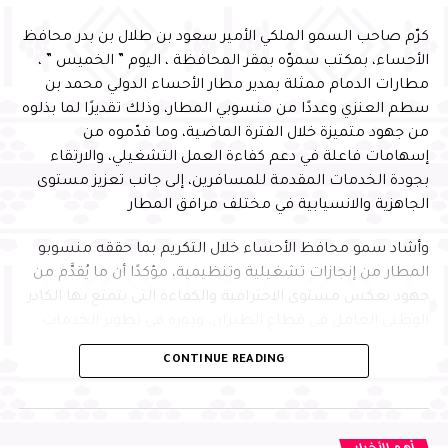
كرّم صاحب السمو الملكي الأمير سعود بن طلال بن بدر محافظ
الأحساء، بمكتب سموّه بمقر المحافظة ، اليوم ” الخميس ” ،
مطارات الدمام ممثلة بمدير مطار الأحساء الدولي محمد بن
سطم العنزي وعددًا من منسوبي المطار، وذلك تقديرًا لما بذلوه
من جهود متميزة خلال الفترة الماضية، وما قدّموه من
إسهامات فاعلة في دعم كفاءة العمل التشغيلي، والارتقاء
بجودة الخدمات المقدمة للمسافرين، إلى جانب تعزيز مستوى
الجاهزية والانسيابية في مختلف مرافق المطار
وأشاد سمو محافظ الأحساء خلال التكريم بما حققه منسوبو
المطار من إنجازات تشغيلية وتنظيمية، مؤكدًا أن ما يُقدَّم من
جهود يعكس مستوى الاحترافية والكفاءة التي يتمتع بها الكادر
الوطني العامل في قطاع الطيران، ودوره في تطوير الخدمات
وتحسين تجربة المسافر، بما يواكب مستهدفات رؤية المملكة
CONTINUE READING
2030
وأكد سموّه أن هذا التكريم يأتي في إطار الدعم المستمر من
القيادة الرشيدة -حفظها الله- لتحفيز الكفاءات الوطنية في