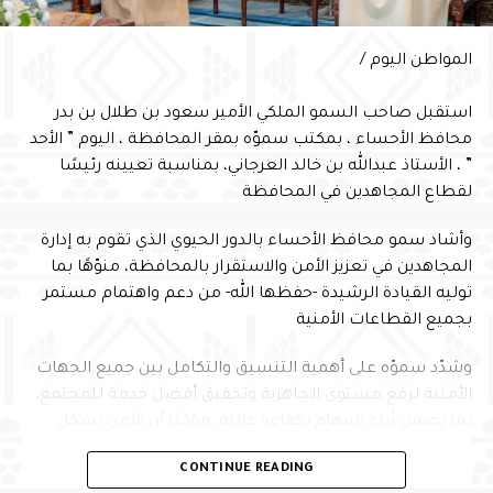
وفي ختام الحفل، سلّم سمو محافظ الأحساء شهادة السفير
الدولي للمسؤولية المجتمعية لأمين الأحساء المهندس عصام
المواطن اليوم /
الملا
استقبل صاحب السمو الملكي الأمير سعود بن طلال بن بدر
محافظ الأحساء ، بمكتب سموّه بمقر المحافظة ، اليوم ” الأحد
” ، الأستاذ عبدالله بن خالد العرجاني، بمناسبة تعيينه رئيسًا
لقطاع المجاهدين في المحافظة
وأشاد سمو محافظ الأحساء بالدور الحيوي الذي تقوم به إدارة
المجاهدين في تعزيز الأمن والاستقرار بالمحافظة، منوّهًا بما
توليه القيادة الرشيدة -حفظها الله- من دعم واهتمام مستمر
بجميع القطاعات الأمنية
وشدّد سموّه على أهمية التنسيق والتكامل بين جميع الجهات
الأمنية لرفع مستوى الجاهزية وتحقيق أفضل خدمة للمجتمع،
بما يضمن أداء المهام بكفاءة عالية، مؤكدًا أن الأمن يشكل
ركيزة أساسية لتعزيز بيئة الأعمال وجذب الاستثمارات إلى
CONTINUE READING
المحافظة، بما يسهم في التنمية المستدامة