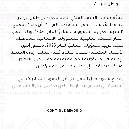
المواطن اليوم /
تسلّم صاحب السمو الملكي الأمير سعود بن طلال بن بدر
محافظ الأحساء ، بمقر المحافظة، اليوم ” الأربعاء ” ، مفتاح
“المدينة العربية المسؤولة اجتماعيًا لعام 2026″، وذلك عقب
اختيار الشبكة الإقليمية للمسؤولية الاجتماعية للمحافظة
مدينة عربية مسؤولة اجتماعيًا لعام 2026، بحضور أمين
الأحساء المهندس عصام الملا، ورئيس مجلس إدارة الشبكة
الإقليمية للمسؤولية المجتمعية بمملكة البحرين الدكتور
يوسف عبدالغفار، إلى جانب عدد من المسؤولين
واطّلع سموّه خلال الحفل على أبرز الجهود والمبادرات التي
أسهمت في تحقيق هذا الإنجاز، الذي يعكس تميّز الأحساء في
تبنّي مفاهيم التنمية المستدامة وتعزيز المسؤولية المجتمعية
وأكد سمو محافظ الأحساء أن هذا الاختيار يجسّد ما تحظى به
CONTINUE READING
المحافظة من تقدير إقليمي نظير جهودها في تطبيق معايير
الاستدامة وتنفيذ المبادرات المجتمعية النوعية التي تُحدث أثرًا
تنمويًا مستدامًا، مشيرًا إلى أن ذلك يعكس الدور الريادي