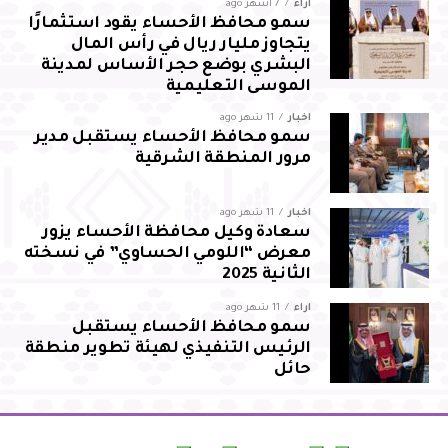
آراء
7 أشهر ago
سمو محافظ الأحساء يقود استثمارًا
يتجاوز مليار ريال في رأس المال
البشري بوضع حجر الأساس لمدينة
الموسى التعليمية
أخبار
11 شهر ago
سمو محافظ الأحساء يستقبل مدير
مرور المنطقة الشرقية
أخبار
11 شهر ago
سعادة وكيل محافظة الأحساء يزور
معرض “اللومي الحساوي” في نسخته
الثانية 2025
آراء
11 شهر ago
سمو محافظ الأحساء يستقبل
الرئيس التنفيذي لهيئة تطوير منطقة
حائل