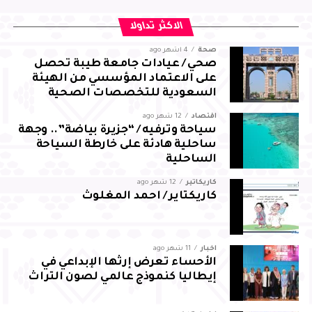
من جانبه، أعرب العرجاني عن شكره لسمو محافظ الأحساء على
الاكثر تداولا
توجيهاته واهتمامه ودعمه المستمر، مؤكدًا مضاعفة الجهود
صحة
4 أشهر ago
والالتزام بالمسؤوليات المنوطة به لضمان تحقيق أفضل النتائج
صحي / عيادات جامعة طيبة تحصل
لقطاع المجاهدين بالمحافظة
على الاعتماد المؤسسي من الهيئة
السعودية للتخصصات الصحية
اقتصاد
12 شهر ago
سياحة وترفيه / “جزيرة بياضة”.. وجهة
ساحلية هادئة على خارطة السياحة
الساحلية
كاريكاتير
12 شهر ago
كاريكتاير / احمد المغلوث
أخبار
11 شهر ago
الأحساء تعرض إرثها الإبداعي في
إيطاليا كنموذج عالمي لصون التراث