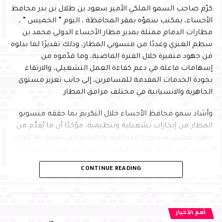
لمشاعر مضيئة وهي عبارة عن كلمات موجزة لأعضاء مجلس
كرّم صاحب السمو الملكي الأمير سعود بن طلال بن بدر محافظ
الإدارة ، تخللتها كلمة للتاريخ قدمها الدكتور خالد الجريان ،
الأحساء، بمكتب سموّه بمقر المحافظة ، اليوم ” الخميس ” ،
وقصيدة فصحى قدمها الدكتور الشاعر عبدالله الخضير وقصيدة
مطارات الدمام ممثلة بمدير مطار الأحساء الدولي محمد بن
أخرى شعبية قدمها الشاعر نبيل بن عاجان ، وفي ختام الحفل
سطم العنزي وعددًا من منسوبي المطار، وذلك تقديرًا لما بذلوه
كرم سعادته الرعاة وعدد من منسوبي نادي الأحساء الأدبي سابقاً
من جهود متميزة خلال الفترة الماضية، وما قدّموه من
والذي منهم الدكتور صغير العجمي المشرف على الأنشطة
إسهامات فاعلة في دعم كفاءة العمل التشغيلي، والارتقاء
والفعاليات بالنادي وفريق العمل الذين كان لهم الدور الكبير في
بجودة الخدمات المقدمة للمسافرين، إلى جانب تعزيز مستوى
أنشطة وأعمال النادي خلال الفترة السابقة.
الجاهزية والانسيابية في مختلف مرافق المطار
RELATED TOPICS:
وأشاد سمو محافظ الأحساء خلال التكريم بما حققه منسوبو
UP NEX
حت رعاية خادم الحرمين الشريفين ولي العهد يشرف
المطار من إنجازات تشغيلية وتنظيمية، مؤكدًا أن ما يُقدَّم من
فل سباق «كأس السعودية»
جهود يعكس مستوى الاحترافية والكفاءة التي يتمتع بها الكادر
الوطني العامل في قطاع الطيران، ودوره في تطوير الخدمات
DON'T MISS
وتحسين تجربة المسافر، بما يواكب مستهدفات رؤية المملكة
سمو محافظ الأحساء يرفع التهنئة للقيادة الرشيدة
CONTINUE READING
بمناسبة يوم التأسيس
2030
وأكد سموّه أن هذا التكريم يأتي في إطار الدعم المستمر من
القيادة الرشيدة -حفظها الله- لتحفيز الكفاءات الوطنية في
أهم الأخبار
مختلف القطاعات، مشيرًا إلى أهمية مواصلة العمل بروح