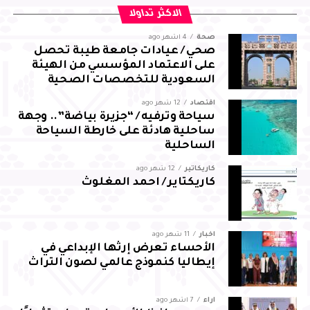
من جانبه، أعرب العرجاني عن شكره لسمو محافظ الأحساء على
الاكثر تداولا
توجيهاته واهتمامه ودعمه المستمر، مؤكدًا مضاعفة الجهود
صحة
4 أشهر ago
والالتزام بالمسؤوليات المنوطة به لضمان تحقيق أفضل النتائج
صحي / عيادات جامعة طيبة تحصل
لقطاع المجاهدين بالمحافظة
على الاعتماد المؤسسي من الهيئة
السعودية للتخصصات الصحية
اقتصاد
12 شهر ago
سياحة وترفيه / “جزيرة بياضة”.. وجهة
ساحلية هادئة على خارطة السياحة
الساحلية
كاريكاتير
12 شهر ago
كاريكتاير / احمد المغلوث
أخبار
11 شهر ago
الأحساء تعرض إرثها الإبداعي في
إيطاليا كنموذج عالمي لصون التراث
آراء
7 أشهر ago