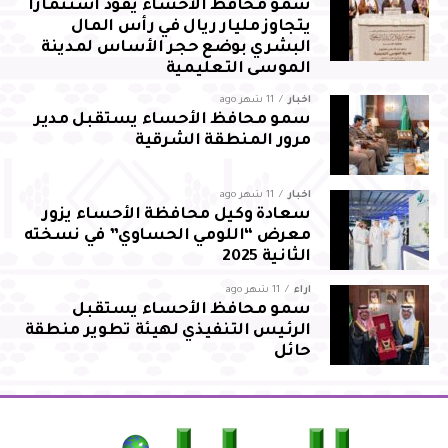
سمو محافظ الأحساء يقود استثمارًا
يتجاوز مليار ريال في رأس المال
البشري بوضع حجر الأساس لمدينة
الموسى التعليمية
أخبار
11 شهر ago
سمو محافظ الأحساء يستقبل مدير
مرور المنطقة الشرقية
أخبار
11 شهر ago
سعادة وكيل محافظة الأحساء يزور
معرض “اللومي الحساوي” في نسخته
الثانية 2025
آراء
11 شهر ago
سمو محافظ الأحساء يستقبل
الرئيس التنفيذي لهيئة تطوير منطقة
حائل