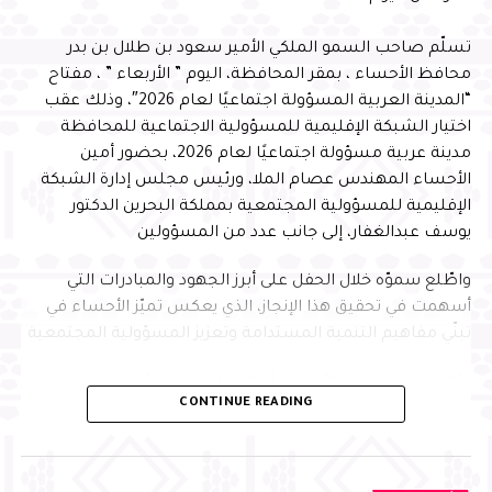
تسلّم صاحب السمو الملكي الأمير سعود بن طلال بن بدر
محافظ الأحساء ، بمقر المحافظة، اليوم ” الأربعاء ” ، مفتاح
“المدينة العربية المسؤولة اجتماعيًا لعام 2026″، وذلك عقب
اختيار الشبكة الإقليمية للمسؤولية الاجتماعية للمحافظة
مدينة عربية مسؤولة اجتماعيًا لعام 2026، بحضور أمين
الأحساء المهندس عصام الملا، ورئيس مجلس إدارة الشبكة
الإقليمية للمسؤولية المجتمعية بمملكة البحرين الدكتور
يوسف عبدالغفار، إلى جانب عدد من المسؤولين
واطّلع سموّه خلال الحفل على أبرز الجهود والمبادرات التي
أسهمت في تحقيق هذا الإنجاز، الذي يعكس تميّز الأحساء في
تبنّي مفاهيم التنمية المستدامة وتعزيز المسؤولية المجتمعية
وأكد سمو محافظ الأحساء أن هذا الاختيار يجسّد ما تحظى به
CONTINUE READING
المحافظة من تقدير إقليمي نظير جهودها في تطبيق معايير
الاستدامة وتنفيذ المبادرات المجتمعية النوعية التي تُحدث أثرًا
تنمويًا مستدامًا، مشيرًا إلى أن ذلك يعكس الدور الريادي
للأحساء في تعزيز جودة الحياة وبناء الشراكات الإستراتيجية، بما