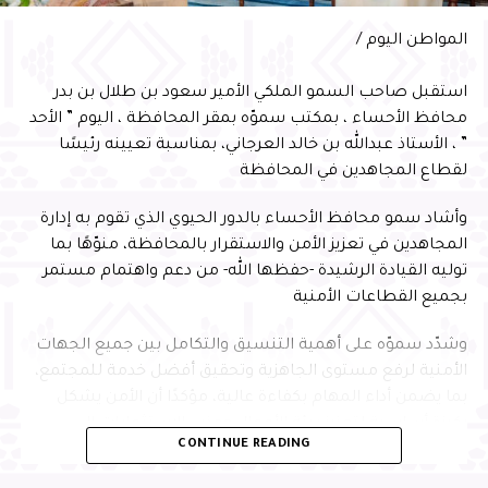
الدولي للمسؤولية المجتمعية لأمين الأحساء المهندس عصام
المواطن اليوم /
الملا
استقبل صاحب السمو الملكي الأمير سعود بن طلال بن بدر
محافظ الأحساء ، بمكتب سموّه بمقر المحافظة ، اليوم ” الأحد
” ، الأستاذ عبدالله بن خالد العرجاني، بمناسبة تعيينه رئيسًا
لقطاع المجاهدين في المحافظة
وأشاد سمو محافظ الأحساء بالدور الحيوي الذي تقوم به إدارة
المجاهدين في تعزيز الأمن والاستقرار بالمحافظة، منوّهًا بما
توليه القيادة الرشيدة -حفظها الله- من دعم واهتمام مستمر
بجميع القطاعات الأمنية
وشدّد سموّه على أهمية التنسيق والتكامل بين جميع الجهات
الأمنية لرفع مستوى الجاهزية وتحقيق أفضل خدمة للمجتمع،
بما يضمن أداء المهام بكفاءة عالية، مؤكدًا أن الأمن يشكل
ركيزة أساسية لتعزيز بيئة الأعمال وجذب الاستثمارات إلى
CONTINUE READING
المحافظة، بما يسهم في التنمية المستدامة