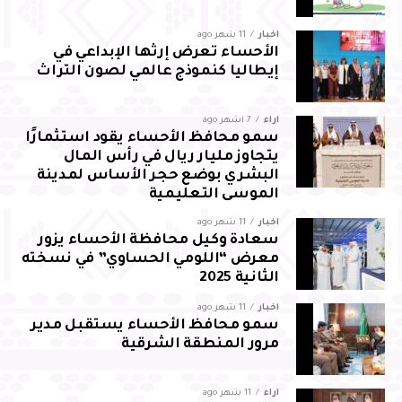
أخبار
11 شهر ago
الأحساء تعرض إرثها الإبداعي في
إيطاليا كنموذج عالمي لصون التراث
آراء
7 أشهر ago
سمو محافظ الأحساء يقود استثمارًا
يتجاوز مليار ريال في رأس المال
البشري بوضع حجر الأساس لمدينة
الموسى التعليمية
أخبار
11 شهر ago
سعادة وكيل محافظة الأحساء يزور
معرض “اللومي الحساوي” في نسخته
الثانية 2025
أخبار
11 شهر ago
سمو محافظ الأحساء يستقبل مدير
مرور المنطقة الشرقية
آراء
11 شهر ago