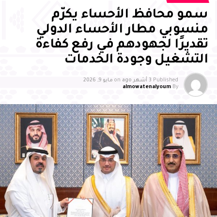
سمو محافظ الأحساء يكرّم
مع والده عماد سع المغلوث
منسوبي مطار الأحساء الدولي
تقديرًا لجهودهم في رفع كفاءة
التشغيل وجودة الخدمات
Published
3 أشهر ago
on
مايو 9, 2026
almowatenalyoum
By
كتب أحمد المغلوث /