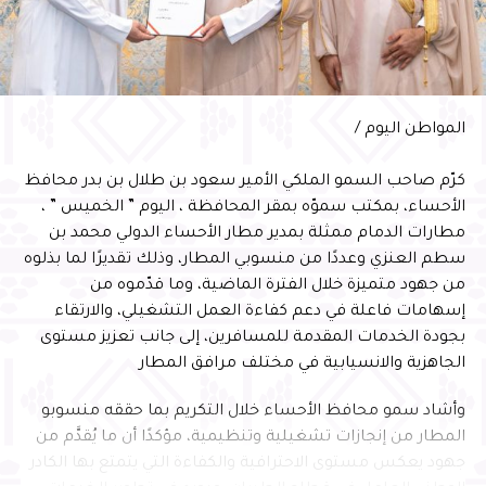
مساء أمس في الرياض تم تكريم حفيد شقيقي الراحل عبد
العزيز رحمه الله والذي يحمل نفس اسم جده ” عبد العزيز
عماد المغلوث ” من قبل شركة ” pearson ” المنظمة
للبرنامج البريطاني الدولي الذي يدرسه في مدارس البسام
بالشرقية كطالب حاصل على اعلى درجة في ماده دوليه على
المواطن اليوم /
مستوى الشرق الاوسط . وتم التكريم في حفل بفندق
هيلتون القصر بالرياض . الجدير بالذكر أن هذا العبد العزيز
كرّم صاحب السمو الملكي الأمير سعود بن طلال بن بدر محافظ
موهوبا في مجال الرسم وسبق أن حصل على عدة جوائز
الأحساء، بمكتب سموّه بمقر المحافظة ، اليوم ” الخميس ” ،
وتكريم من قبل جهات حكومية وخاصه وسبق شارك في
مطارات الدمام ممثلة بمدير مطار الأحساء الدولي محمد بن
الرسم المباشر عندما كان طالبا صغيرا . الف الف مبروك .
سطم العنزي وعددًا من منسوبي المطار، وذلك تقديرًا لما بذلوه
ورحم الله جدك . واسعدتنا يا بو العز
من جهود متميزة خلال الفترة الماضية، وما قدّموه من
إسهامات فاعلة في دعم كفاءة العمل التشغيلي، والارتقاء
بجودة الخدمات المقدمة للمسافرين، إلى جانب تعزيز مستوى
الجاهزية والانسيابية في مختلف مرافق المطار
RELATED TOPICS:
وأشاد سمو محافظ الأحساء خلال التكريم بما حققه منسوبو
UP NEX
رعاية سمو محافظ الأحساء وكيل المحافظة يفتتح
المطار من إنجازات تشغيلية وتنظيمية، مؤكدًا أن ما يُقدَّم من
لملتقى التعريفي للجمعيات التعاونية بالأحساء
جهود يعكس مستوى الاحترافية والكفاءة التي يتمتع بها الكادر