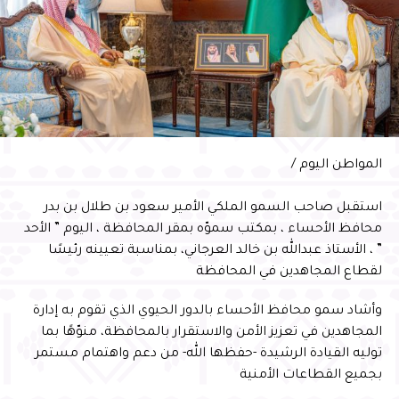
الاختيار تحقق بدعم القيادة ومتابعة سمو محافظ الأحساء،
مؤكدًا أن الإنجاز يعكس التزام مختلف القطاعات بتعزيز
المسؤولية المجتمعية وتحسين جودة الحياة، مشيرًا إلى أن
“خطة الأحساء مدينة المسؤولية الاجتماعية 2026” تهدف إلى
تنفيذ مبادرات نوعية وشراكات فاعلة تعزز مكانة المحافظة
وفي ختام الحفل، سلّم سمو محافظ الأحساء شهادة السفير
الدولي للمسؤولية المجتمعية لأمين الأحساء المهندس عصام
المواطن اليوم /
الملا
استقبل صاحب السمو الملكي الأمير سعود بن طلال بن بدر
محافظ الأحساء ، بمكتب سموّه بمقر المحافظة ، اليوم ” الأحد
” ، الأستاذ عبدالله بن خالد العرجاني، بمناسبة تعيينه رئيسًا
لقطاع المجاهدين في المحافظة
وأشاد سمو محافظ الأحساء بالدور الحيوي الذي تقوم به إدارة
المجاهدين في تعزيز الأمن والاستقرار بالمحافظة، منوّهًا بما
توليه القيادة الرشيدة -حفظها الله- من دعم واهتمام مستمر
بجميع القطاعات الأمنية