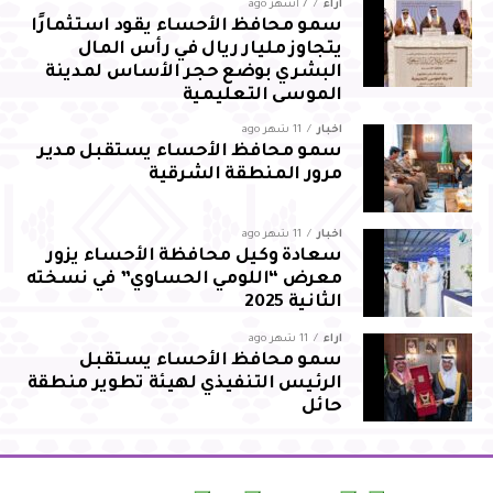
آراء
7 أشهر ago
سمو محافظ الأحساء يقود استثمارًا
يتجاوز مليار ريال في رأس المال
البشري بوضع حجر الأساس لمدينة
الموسى التعليمية
أخبار
11 شهر ago
سمو محافظ الأحساء يستقبل مدير
مرور المنطقة الشرقية
أخبار
11 شهر ago
سعادة وكيل محافظة الأحساء يزور
معرض “اللومي الحساوي” في نسخته
الثانية 2025
آراء
11 شهر ago
سمو محافظ الأحساء يستقبل
الرئيس التنفيذي لهيئة تطوير منطقة
حائل