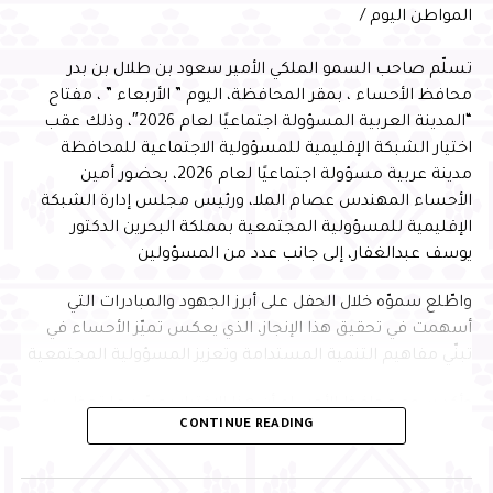
المواطن اليوم /
تسلّم صاحب السمو الملكي الأمير سعود بن طلال بن بدر
محافظ الأحساء ، بمقر المحافظة، اليوم ” الأربعاء ” ، مفتاح
“المدينة العربية المسؤولة اجتماعيًا لعام 2026″، وذلك عقب
اختيار الشبكة الإقليمية للمسؤولية الاجتماعية للمحافظة
مدينة عربية مسؤولة اجتماعيًا لعام 2026، بحضور أمين
الأحساء المهندس عصام الملا، ورئيس مجلس إدارة الشبكة
الإقليمية للمسؤولية المجتمعية بمملكة البحرين الدكتور
يوسف عبدالغفار، إلى جانب عدد من المسؤولين
واطّلع سموّه خلال الحفل على أبرز الجهود والمبادرات التي
أسهمت في تحقيق هذا الإنجاز، الذي يعكس تميّز الأحساء في
تبنّي مفاهيم التنمية المستدامة وتعزيز المسؤولية المجتمعية
وأكد سمو محافظ الأحساء أن هذا الاختيار يجسّد ما تحظى به
CONTINUE READING
المحافظة من تقدير إقليمي نظير جهودها في تطبيق معايير
الاستدامة وتنفيذ المبادرات المجتمعية النوعية التي تُحدث أثرًا
تنمويًا مستدامًا، مشيرًا إلى أن ذلك يعكس الدور الريادي