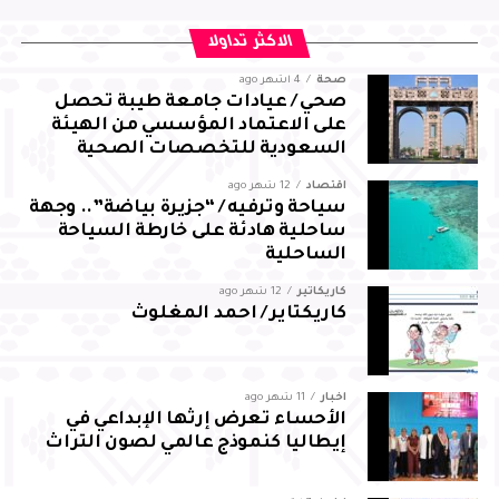
من جانبه، أعرب العرجاني عن شكره لسمو محافظ الأحساء على
الاكثر تداولا
توجيهاته واهتمامه ودعمه المستمر، مؤكدًا مضاعفة الجهود
صحة
4 أشهر ago
والالتزام بالمسؤوليات المنوطة به لضمان تحقيق أفضل النتائج
صحي / عيادات جامعة طيبة تحصل
لقطاع المجاهدين بالمحافظة
على الاعتماد المؤسسي من الهيئة
السعودية للتخصصات الصحية
اقتصاد
12 شهر ago
سياحة وترفيه / “جزيرة بياضة”.. وجهة
ساحلية هادئة على خارطة السياحة
الساحلية
كاريكاتير
12 شهر ago
كاريكتاير / احمد المغلوث
أخبار
11 شهر ago
الأحساء تعرض إرثها الإبداعي في
إيطاليا كنموذج عالمي لصون التراث