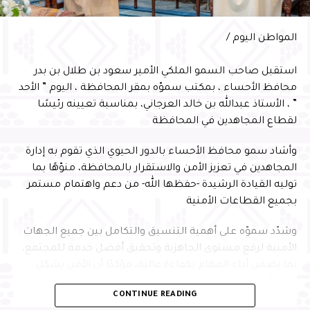
وفي ختام الحفل، سلّم سمو محافظ الأحساء شهادة السفير
الدولي للمسؤولية المجتمعية لأمين الأحساء المهندس عصام
المواطن اليوم /
الملا
استقبل صاحب السمو الملكي الأمير سعود بن طلال بن بدر
محافظ الأحساء ، بمكتب سموّه بمقر المحافظة ، اليوم ” الأحد
” ، الأستاذ عبدالله بن خالد العرجاني، بمناسبة تعيينه رئيسًا
لقطاع المجاهدين في المحافظة
وأشاد سمو محافظ الأحساء بالدور الحيوي الذي تقوم به إدارة
المجاهدين في تعزيز الأمن والاستقرار بالمحافظة، منوّهًا بما
توليه القيادة الرشيدة -حفظها الله- من دعم واهتمام مستمر
بجميع القطاعات الأمنية
وشدّد سموّه على أهمية التنسيق والتكامل بين جميع الجهات
الأمنية لرفع مستوى الجاهزية وتحقيق أفضل خدمة للمجتمع،
بما يضمن أداء المهام بكفاءة عالية، مؤكدًا أن الأمن يشكل
ركيزة أساسية لتعزيز بيئة الأعمال وجذب الاستثمارات إلى
CONTINUE READING
المحافظة، بما يسهم في التنمية المستدامة