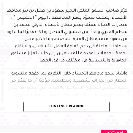
كرّم صاحب السمو الملكي الأمير سعود بن طلال بن بدر محافظ
الأحساء، بمكتب سموّه بمقر المحافظة ، اليوم ” الخميس ” ،
مطارات الدمام ممثلة بمدير مطار الأحساء الدولي محمد بن
سطم العنزي وعددًا من منسوبي المطار، وذلك تقديرًا لما بذلوه
من جهود متميزة خلال الفترة الماضية، وما قدّموه من
إسهامات فاعلة في دعم كفاءة العمل التشغيلي، والارتقاء
بجودة الخدمات المقدمة للمسافرين، إلى جانب تعزيز مستوى
الجاهزية والانسيابية في مختلف مرافق المطار
وأشاد سمو محافظ الأحساء خلال التكريم بما حققه منسوبو
المطار من إنجازات تشغيلية وتنظيمية، مؤكدًا أن ما يُقدَّم من
جهود يعكس مستوى الاحترافية والكفاءة التي يتمتع بها الكادر
الوطني العامل في قطاع الطيران، ودوره في تطوير الخدمات
وتحسين تجربة المسافر، بما يواكب مستهدفات رؤية المملكة
CONTINUE READING
2030
وأكد سموّه أن هذا التكريم يأتي في إطار الدعم المستمر من
القيادة الرشيدة -حفظها الله- لتحفيز الكفاءات الوطنية في