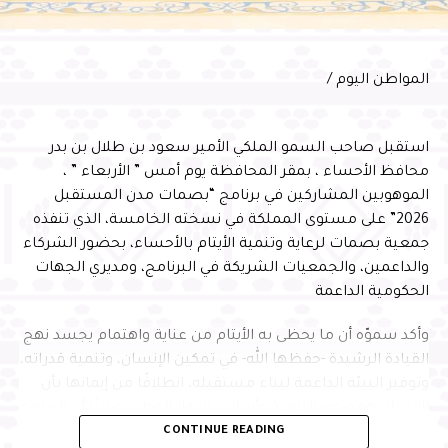
وعبّر المهندس الحسني عن شكره لسمو محافظ الأحساء على
دعمه واهتمامه المستمر بتطوير منظومة النقل الجوي
بالمحافظة، مؤكدًا مواصلة الشركة تطوير خدماتها ورفع كفاءة
التشغيل، بما يسهم في الارتقاء بتجربة المسافرين، وتقديم
المواطن اليوم /
خدمات نوعية وفق أفضل الممارسات العالمية
استقبل صاحب السمو الملكي الأمير سعود بن طلال بن بدر
محافظ الأحساء ، بمقر المحافظة يوم أمس ” الأربعاء ” ،
الموهوبين المشاركين في برنامج “بصمات مدن المستقبل
2026” على مستوى المملكة في نسخته الخامسة، الذي تنفذه
جمعية بصمات لرعاية وتنمية الأيتام بالأحساء، بحضور الشركاء
والداعمين، والجمعيات الشريكة في البرنامج، ومديري الجهات
الحكومية الداعمة
وأكد سموّه أن ما يحظى به الأيتام من عناية واهتمام يجسد نهج
القيادة الرشيدة -حفظها الله- في تمكين الإنسان، وتنمية قدراته،
وتوفير البيئة الداعمة لبناء مستقبله، انطلاقًا من إيمانها بأن
الإنسان هو محور التنمية وأساس ازدهار الوطن، مبينًا أن البرامج
CONTINUE READING
النوعية التي تجمع التعليم والابتكار وبناء الشخصية تسهم في