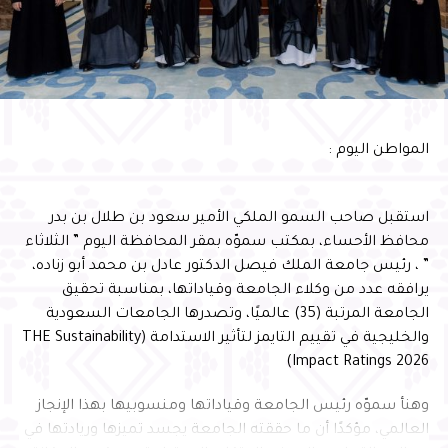
القطاع غير الربحي والجهات الحكومية والقطاع الخاص يمثل
ركيزة أساسية لتعظيم الأثر المستدام، وتعزيز المسؤولية
المجتمعية، وتمكين الأجيال الواعدة من الإسهام في بناء
مستقبل الوطن
وأشار سموّه إلى أن احتضان البرنامج يعكس الثقة التي تحظى
المواطن اليوم :
بها المحافظة في استضافة البرامج الوطنية النوعية، ويؤكد ما
تمتلكه من مقومات وإمكانات وشراكات مؤسسية تسهم في
إنجاح المبادرات التنموية وتعظيم أثرها، بما ينسجم مع
استقبل صاحب السمو الملكي الأمير سعود بن طلال بن بدر
مستهدفات رؤية المملكة 2030
محافظ الأحساء، بمكتب سموّه بمقر المحافظة اليوم ” الثلاثاء
” ، رئيس جامعة الملك فيصل الدكتور عادل بن محمد أبو زناده،
يرافقه عدد من وكلاء الجامعة وقياداتها، بمناسبة تحقيق
الجامعة المرتبة (35) عالميًا، وتصدرها الجامعات السعودية
والخليجية في تقييم التايمز لتأثير الاستدامة (THE Sustainability
Impact Ratings 2026)
وهنأ سموّه رئيس الجامعة وقياداتها ومنسوبيها بهذا الإنجاز
العالمي، مؤكدًا أن ما حققته الجامعة يجسد تميزها وريادتها في