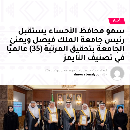
إعداد جيل متميز يمتلك المهارات والمعارف التي تمكنه من
الإسهام بفاعلية في مسيرة التنمية، وتحقيق مستهدفات رؤية
المملكة 2030
أخبار
سمو محافظ الأحساء يستقبل
رئيس جامعة الملك فيصل ويهنئ
الجامعة بتحقيق المرتبة (35) عالميًا
في تصنيف التايمز
Published
شهر واحد ago
on
يوليو 7, 2026
almowatenalyoum
By
وأشاد سمو محافظ الأحساء بالجهود التي تبذلها جمعية
بصمات لرعاية وتنمية الأيتام بالأحساء، وما تقدمه من مبادرات
وبرامج نوعية أسهمت في تمكين الأيتام علميًا ومهاريًا
واجتماعيًا، وتنمية قدراتهم، وتعزيز ثقتهم بأنفسهم، وإيجاد بيئة
محفزة للإبداع والتميز، مثمنًا دور الشركاء والداعمين والجهات
الحكومية في إنجاح البرنامج، مؤكدًا أن تكامل الجهود بين