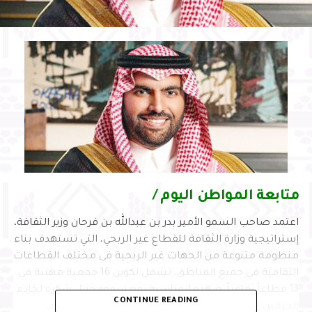
متابعة المواطن اليوم /
اعتمد صاحب السمو الأمير بدر بن عبدالله بن فرحان وزير الثقافة،
إستراتيجية وزارة الثقافة للقطاع غير الربحي، التي تستهدف بناء
منظومة متنوعة من الجهات غير الربحية في مختلف القطاعات
الثقافية في جميع المناطق، تشمل تكوين 16 جمعية مهنية في
13 قطاعاً ثقافياً. وبهذه المناسبة رفع سموه جزيل شكره لخادم
CONTINUE READING
الحرمين الشريفين الملك سلمان بن عبدالعزيز آل سعود،