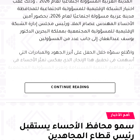
“المدينة العربية المسؤولة اجتماعيًا لعام 2026″، وذلك عقب
اختيار الشبكة الإقليمية للمسؤولية الاجتماعية للمحافظة
مدينة عربية مسؤولة اجتماعيًا لعام 2026، بحضور أمين
الأحساء المهندس عصام الملا، ورئيس مجلس إدارة الشبكة
الإقليمية للمسؤولية المجتمعية بمملكة البحرين الدكتور
يوسف عبدالغفار، إلى جانب عدد من المسؤولين
واطّلع سموّه خلال الحفل على أبرز الجهود والمبادرات التي
أسهمت في تحقيق هذا الإنجاز، الذي يعكس تميّز الأحساء في
تبنّي مفاهيم التنمية المستدامة وتعزيز المسؤولية المجتمعية
وأكد سمو محافظ الأحساء أن هذا الاختيار يجسّد ما تحظى به
CONTINUE READING
المحافظة من تقدير إقليمي نظير جهودها في تطبيق معايير
الاستدامة وتنفيذ المبادرات المجتمعية النوعية التي تُحدث أثرًا
تنمويًا مستدامًا، مشيرًا إلى أن ذلك يعكس الدور الريادي
للأحساء في تعزيز جودة الحياة وبناء الشراكات الإستراتيجية، بما
أهم الأخبار
ينسجم مع مستهدفات رؤية المملكة 2030، في ظل الدعم
سمو محافظ الأحساء يستقبل
والاهتمام الذي توليه القيادة الرشيدة –حفظها الله–، ويعزّز
مكانتها مدينة رائدة في تبنّي المسؤولية المجتمعية على
رئيس قطاع المجاهدين