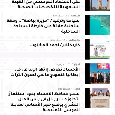
على الاعتماد المؤسسي من الهيئة
السعودية للتخصصات الصحية
اقتصاد
12 شهر ago
سياحة وترفيه / “جزيرة بياضة”.. وجهة
ساحلية هادئة على خارطة السياحة
الساحلية
كاريكاتير
12 شهر ago
كاريكتاير / احمد المغلوث
أخبار
11 شهر ago
الأحساء تعرض إرثها الإبداعي في
إيطاليا كنموذج عالمي لصون التراث
آراء
7 أشهر ago
سمو محافظ الأحساء يقود استثمارًا
يتجاوز مليار ريال في رأس المال
البشري بوضع حجر الأساس لمدينة
الموسى التعليمية