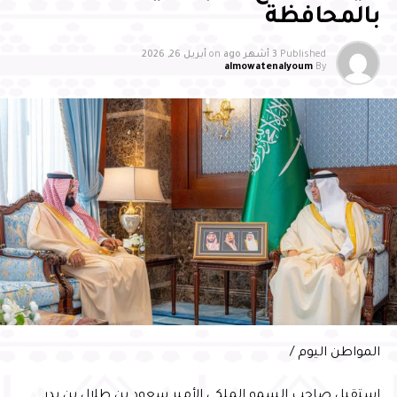
المستويين الإقليمي والدولي
بالمحافظة
ودشّن سموّه الهوية والمبادرة الخاصة بالمسؤولية المجتمعية،
Published
3 أشهر ago
on
أبريل 26, 2026
إلى جانب عرض مرئي استعرض أبرز منجزات الأحساء في هذا
almowatenalyoum
By
المجال ، ومن جهته، أكد الدكتور يوسف عبدالغفار أن استحقاق
الأحساء لهذا الإنجاز جاء نتيجة جهود متكاملة في مجال
المسؤولية المجتمعية
بدوره أوضح أمين الأحساء المهندس عصام الملا، أن هذا
الاختيار تحقق بدعم القيادة ومتابعة سمو محافظ الأحساء،
مؤكدًا أن الإنجاز يعكس التزام مختلف القطاعات بتعزيز
المسؤولية المجتمعية وتحسين جودة الحياة، مشيرًا إلى أن
“خطة الأحساء مدينة المسؤولية الاجتماعية 2026” تهدف إلى
تنفيذ مبادرات نوعية وشراكات فاعلة تعزز مكانة المحافظة
وفي ختام الحفل، سلّم سمو محافظ الأحساء شهادة السفير
الدولي للمسؤولية المجتمعية لأمين الأحساء المهندس عصام
المواطن اليوم /
الملا
استقبل صاحب السمو الملكي الأمير سعود بن طلال بن بدر