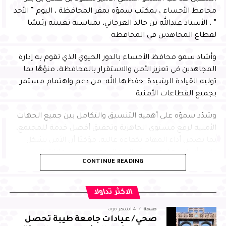
محافظ الأحساء ، بمكتب سموّه بمقر المحافظة ، اليوم ” الأحد
” ، الأستاذ عبدالله بن خالد العرجاني، بمناسبة تعيينه رئيسًا
لقطاع المجاهدين في المحافظة
وأشاد سمو محافظ الأحساء بالدور الحيوي الذي تقوم به إدارة
المجاهدين في تعزيز الأمن والاستقرار بالمحافظة، منوّهًا بما
توليه القيادة الرشيدة -حفظها الله- من دعم واهتمام مستمر
بجميع القطاعات الأمنية
وشدّد سموّه على أهمية التنسيق والتكامل بين جميع الجهات
الأمنية لرفع مستوى الجاهزية وتحقيق أفضل خدمة للمجتمع،
بما يضمن أداء المهام بكفاءة عالية، مؤكدًا أن الأمن يشكل
ركيزة أساسية لتعزيز بيئة الأعمال وجذب الاستثمارات إلى
CONTINUE READING
المحافظة، بما يسهم في التنمية المستدامة
من جانبه، أعرب العرجاني عن شكره لسمو محافظ الأحساء على
الاكثر تداولا
توجيهاته واهتمامه ودعمه المستمر، مؤكدًا مضاعفة الجهود
صحة
4 أشهر ago
والالتزام بالمسؤوليات المنوطة به لضمان تحقيق أفضل النتائج
صحي / عيادات جامعة طيبة تحصل
لقطاع المجاهدين بالمحافظة