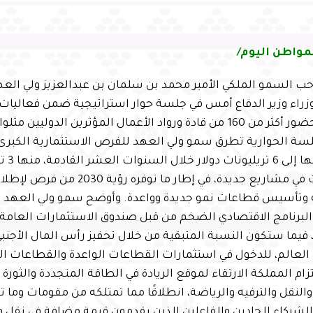
مواطن اليوم/
 السمو الملكي الأمير محمد بن سلمان بن عبدالعزيز ولي العه
راء وزير الدفاع أمس في جلسة حوار استراتيجية ضمن فعاليات 
لسة الحوارية تطرق سمو ولي العهد للفرص الاستثمارية الكبرى 
تصل قيمته
استثمارات في مشاريع جديدة، في إطار ما
البرنامج الاقتصادي الضخم من قبل صندوق الاستثمارات العامة
يما ستكون النسبة المتبقية من خلال تحفيز رأس المال الأجنبي
العالم، للدخول في استثمارات القطاعات الواعدة والقطاعات الت
ام المملكة الارتقاء لموقع الريادة في الطاقة المتجددة والثورة 
النقل والترفيه والرياضة، انطلاقًا مما تمتلكه من مقومات وما 
 الشركاء الجادين والفاعلين الذين يقدمون قيمة مضافة في نقل 