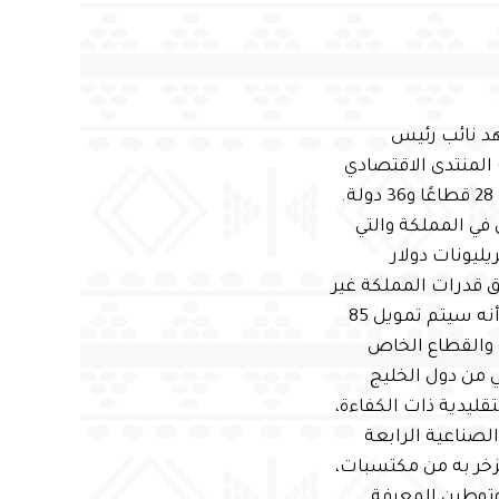
د نائب رئيس
المنتدى الاقتصادي
العالمي بحضور أكثر من 160 من قادة ورواد الأعمال المؤثرين الدوليين مثلوا 28 قطاعًا و36 دولة.
في المملكة والتي
ا إلى 6 تريليونات دولار خلال السنوات العشر القادمة، منها 3 تريليونات دولار
 توفره رؤية 2030 من فرص لإطلاق قدرات المملكة غير
المستغلة وتأسيس قطاعات نمو جديدة وواعدة. وأوضح سمو ولي العهد أنه سيتم تمويل 85
 والقطاع الخاص
 من دول الخليج
قليدية ذات الكفاءة،
الصناعية الرابعة
تزخر به من مكتسبات،
وتوطين المعرفة