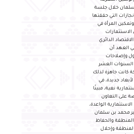
 سلمان خلال جلسة
نجازات التي حققتها
 النفطية، وتمكين المرأة في
 الاستثمارات
لاقتصاد الدائري
ي العهد أن
ة 2030 جاءت في إطار تحول وإصلاحات
 السنوات العشر
تحديات وأن المملكة كانت جاهزة لذلك
أبعاد جديدة، في
مارية نعية، مبينًا
صة على التعاون
استثمارية الواعدة،
ير محمد بن سلمان
ر المنطقة والحفاظ
المنطقة وإحلال