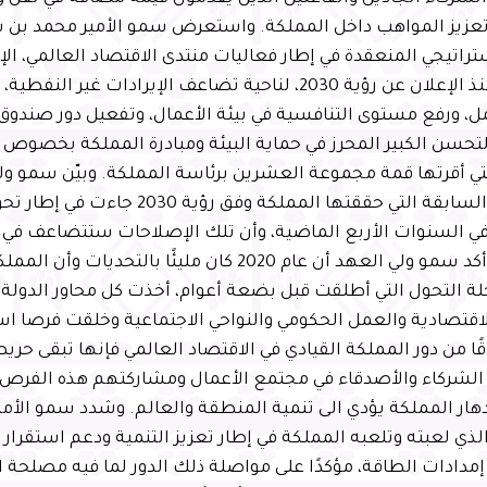
وتعزيز المواهب داخل المملكة. واستعرض سمو الأمير محمد بن
ستراتيجي المنعقدة في إطار فعاليات منتدى الاقتصاد العالمي، الإ
المملكة منذ الإعلان عن رؤية 2030، لناحية تضاعف الإيرادات غير
، ورفع مستوى التنافسية في بيئة الأعمال، وتفعيل دور صندوق
لتحسن الكبير المحرز في حماية البيئة ومبادرة المملكة بخصوص ا
تي أقرتها قمة مجموعة العشرين برئاسة المملكة. وبيّن سمو ول
الإنجازات السابقة التي حققتها المملكة وفق رؤي
ي السنوات الأربع الماضية، وأن تلك الإصلاحات ستتضاعف في
المقبلة. وأكد سمو ولي العهد أن عام 2020 كان مليئًا بال
ة التحول التي أطلقت قبل بضعة أعوام، أخذت كل محاور الدولة ل
اقتصادية والعمل الحكومي والنواحي الاجتماعية وخلقت فرصا استث
قًا من دور المملكة القيادي في الاقتصاد العالمي فإنها تبقى حري
الشركاء والأصدقاء في مجتمع الأعمال ومشاركتهم هذه الفرص ال
هار المملكة يؤدي الى تنمية المنطقة والعالم. وشدد سمو الأم
الذي لعبته وتلعبه المملكة في إطار تعزيز التنمية ودعم استقرا
دادات الطاقة، مؤكدًا على مواصلة ذلك الدور لما فيه مصلحة 