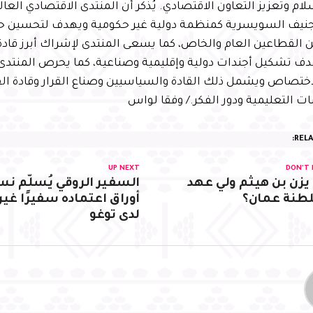
جنيف السويسرية كمنظمة دولية غير حكومية ويهدف لتحسين حالة
ن القطاعين العام والخاص، كما يسعى المنتدى لإشراك أبرز قاد
ف تشكيل أجندات دولية وإقليمية وصناعية، كما يحرص المنتدى
ختصاص ويشمل ذلك القادة والسياسيين وصناع القرار وقادة ا
 التعليمية ودور الفكر./ وفقا لواس
RELA
UP NEXT
DON'T 
يزن بن هيثم ولي عهد
السفير الروقي يُسلّم ن
طنة عمان؟
أوراق اعتماده سفيرًا غي
لدى توغو