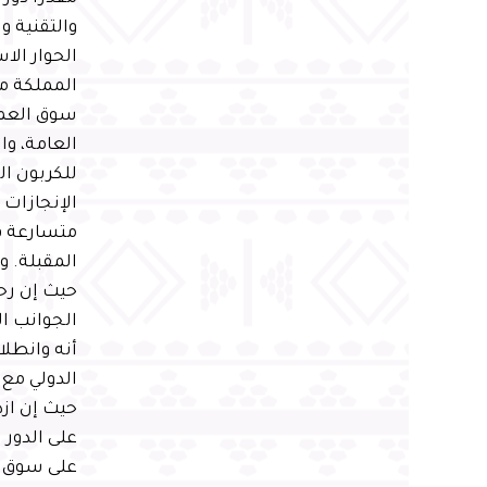
والتقنية 
الحوار الا
سوق العمل
العامة، وا
للكربون ال
متسارعة ف
حيث إن رحل
الجوانب ال
أنه وانطلا
الدولي مع 
حيث إن ازد
على الدور 
على سوق إم