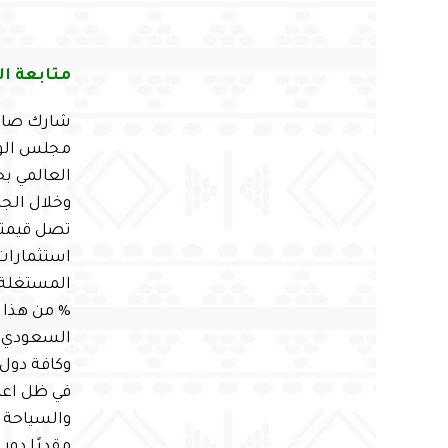
متابعة ال
شارك صاحب
مجلس الوز
وخلال الج
% من هذا 
السعودي، ف
وكافة دول 
في ظل اعتز
والسياحة و
مقدرًا دور