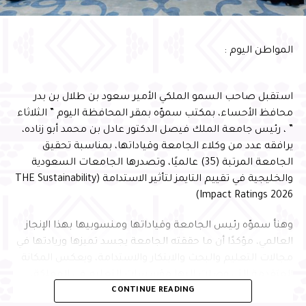
مستقبل الوطن
وأشار سموّه إلى أن احتضان البرنامج يعكس الثقة التي تحظى
المواطن اليوم :
بها المحافظة في استضافة البرامج الوطنية النوعية، ويؤكد ما
تمتلكه من مقومات وإمكانات وشراكات مؤسسية تسهم في
إنجاح المبادرات التنموية وتعظيم أثرها، بما ينسجم مع
استقبل صاحب السمو الملكي الأمير سعود بن طلال بن بدر
مستهدفات رؤية المملكة 2030
محافظ الأحساء، بمكتب سموّه بمقر المحافظة اليوم ” الثلاثاء
” ، رئيس جامعة الملك فيصل الدكتور عادل بن محمد أبو زناده،
يرافقه عدد من وكلاء الجامعة وقياداتها، بمناسبة تحقيق
الجامعة المرتبة (35) عالميًا، وتصدرها الجامعات السعودية
والخليجية في تقييم التايمز لتأثير الاستدامة (THE Sustainability
Impact Ratings 2026)
وهنأ سموّه رئيس الجامعة وقياداتها ومنسوبيها بهذا الإنجاز
العالمي، مؤكدًا أن ما حققته الجامعة يجسد تميزها وريادتها في
مجالات التعليم والبحث والابتكار والاستدامة، ويعكس المكانة
المتقدمة التي وصلت إليها مؤسسات التعليم في المملكة،
وأعرب عضو مجلس إدارة جمعية بصمات المشرف العلمي على
CONTINUE READING
بفضل ما تحظى به من دعم وتمكين من القيادة الرشيدة -أيدها