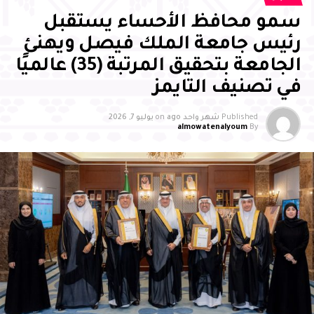
سمو محافظ الأحساء يستقبل
رئيس جامعة الملك فيصل ويهنئ
الجامعة بتحقيق المرتبة (35) عالميًا
في تصنيف التايمز
Published
شهر واحد ago
on
يوليو 7, 2026
almowatenalyoum
By
وأشاد سمو محافظ الأحساء بالجهود التي تبذلها جمعية
بصمات لرعاية وتنمية الأيتام بالأحساء، وما تقدمه من مبادرات
وبرامج نوعية أسهمت في تمكين الأيتام علميًا ومهاريًا
واجتماعيًا، وتنمية قدراتهم، وتعزيز ثقتهم بأنفسهم، وإيجاد بيئة
محفزة للإبداع والتميز، مثمنًا دور الشركاء والداعمين والجهات
الحكومية في إنجاح البرنامج، مؤكدًا أن تكامل الجهود بين
القطاع غير الربحي والجهات الحكومية والقطاع الخاص يمثل
ركيزة أساسية لتعظيم الأثر المستدام، وتعزيز المسؤولية
المجتمعية، وتمكين الأجيال الواعدة من الإسهام في بناء