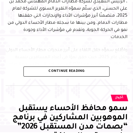
، الرئيس التنفيذي لشركة مطارات الدمام المهندس محمد بن
علي الحسني، الذي سلّم سموّه التقرير السنوي للشركة لعام
2025، متضمنًا أبرز مؤشرات الأداء والإنجازات التي حققتها
مطارات الدمام، ومن بينها ما سجله مطار الأحساء الدولي من
نمو في الحركة الجوية، وتقدم في مؤشرات الأداء وجودة
الخدمات
واطّلع سموّه خلال اللقاء على أبرز منجزات مطار الأحساء الدولي
خلال عام 2025، حيث حقق نموًا في أعداد المسافرين بنسبة
(5.4%)، ليتجاوز عددهم (176) ألف مسافر، إلى جانب نمو الحركة
CONTINUE READING
الجوية بنسبة (7.3%) مقارنة بعام 2024، بما يعكس تنامي
الحركة الجوية وتعزيز الربط الجوي للمحافظة
وحقق المطار عددًا من الإنجازات النوعية في مجالات جودة
أخبار
الخدمات والاستدامة والتميز التشغيلي، من أبرزها حصوله على
شهادة اعتماد المستوى الأول لإدارة الانبعاثات الكربونية
سمو محافظ الأحساء يستقبل
للمطارات من مجلس المطارات الدولي
الموهوبين المشاركين في برنامج
“بصمات مدن المستقبل 2026”
وعلى صعيد الأداء المؤسسي، سجل المطار نسبة (94%) في