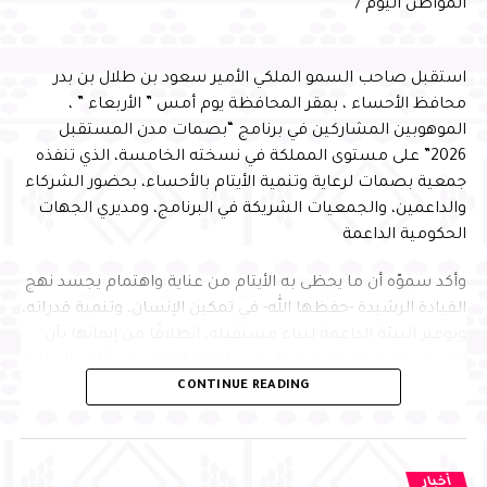
التشغيل، بما يسهم في الارتقاء بتجربة المسافرين، وتقديم
المواطن اليوم /
خدمات نوعية وفق أفضل الممارسات العالمية
استقبل صاحب السمو الملكي الأمير سعود بن طلال بن بدر
محافظ الأحساء ، بمقر المحافظة يوم أمس ” الأربعاء ” ،
الموهوبين المشاركين في برنامج “بصمات مدن المستقبل
2026” على مستوى المملكة في نسخته الخامسة، الذي تنفذه
جمعية بصمات لرعاية وتنمية الأيتام بالأحساء، بحضور الشركاء
والداعمين، والجمعيات الشريكة في البرنامج، ومديري الجهات
الحكومية الداعمة
وأكد سموّه أن ما يحظى به الأيتام من عناية واهتمام يجسد نهج
القيادة الرشيدة -حفظها الله- في تمكين الإنسان، وتنمية قدراته،
وتوفير البيئة الداعمة لبناء مستقبله، انطلاقًا من إيمانها بأن
الإنسان هو محور التنمية وأساس ازدهار الوطن، مبينًا أن البرامج
CONTINUE READING
النوعية التي تجمع التعليم والابتكار وبناء الشخصية تسهم في
إعداد جيل متميز يمتلك المهارات والمعارف التي تمكنه من
الإسهام بفاعلية في مسيرة التنمية، وتحقيق مستهدفات رؤية
المملكة 2030
أخبار