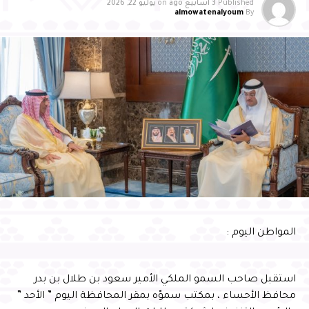
Published
3 أسابيع ago
on
يوليو 22, 2026
DON'T MISS
almowatenalyoum
By
فوز ترامب يقفز بمبيعات كتبه
المواطن اليوم :
استقبل صاحب السمو الملكي الأمير سعود بن طلال بن بدر
محافظ الأحساء ، بمكتب سموّه بمقر المحافظة اليوم ” الأحد ”