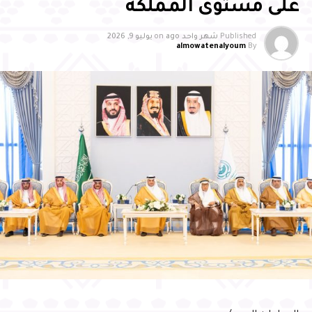
برنامج التقييم الشامل لجودة خدمات المطارات الصادر عن
على مستوى المملكة
الهيئة العامة للطيران المدني ضمن فئة المطارات التي تخدم
أقل من مليوني مسافر سنويًا، محققًا تحسنًا تجاوز (17%)
Published
شهر واحد ago
on
يوليو 9, 2026
almowatenalyoum
By
مقارنة بعام 2024، وتصدر برنامج تقييم جودة مرافق وخدمات
المطارات للفئة ذاتها لعام 2025
وأشاد سمو محافظ الأحساء بالدعم الكبير الذي توليه القيادة
الرشيدة -حفظها الله- لقطاع الطيران والمطارات، مؤكدًا أن هذا
الدعم أسهم في تطوير البنية التحتية ورفع كفاءة الخدمات ، بما
انعكس على أداء مطارات الدمام، ومن بينها مطار الأحساء
الدولي، مثمنًا جهود شركة مطارات الدمام في تطوير مطار
الأحساء الدولي، والارتقاء بجودة خدماته، وتوسيع شبكة
الرحلات، وتحسين تجربة المسافرين، مؤكدًا أهمية مواصلة
العمل بما يواكب مستهدفات رؤية السعودية 2030، ويعزز
مكانة الأحساء وجهةً اقتصاديةً وسياحيةً ولوجستيةً واعدةً
وعبّر المهندس الحسني عن شكره لسمو محافظ الأحساء على
دعمه واهتمامه المستمر بتطوير منظومة النقل الجوي
بالمحافظة، مؤكدًا مواصلة الشركة تطوير خدماتها ورفع كفاءة