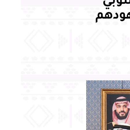
سوبي
هودهم