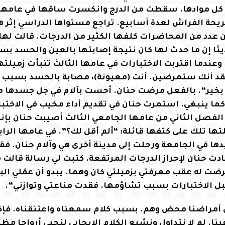
 كل موادها. سقطت من الدرج وانكسرت ساقها في عامها 
حة الفراش لعدة أسابيع. تراجع مستواها الدراسي إثر ه
 عدد من المحاضرات كلفها الكثير من الدرجات. قالت لها
ثا إن ما حدث لها كان نتيجة إصابتها بالعين والحسد ب
وعندما اقتربت الاختبارات في عامها الثالث تنبأت زميلته
تقد أنك ستمرضين. أنت (معيونة)، مصابة بالحسد بسبب ت
 بخير”. بالفعل مرضت حنان. أحست بآلام في جل جسدها 
كما ينبغي. استمرت حنان في تقديم أداء مخيب في الاختبا
الفصل الثاني من عامها الجامعي الثالث أصيبت حنان بإن
تها تلك على كتفها قائلة: “ألم أقل لك؟”. في عامها الرا
ا في الجامعة ورحلت إلى مدينة أخرى هي وآلام حنان. فقد
دت حنان لإحراز الدرجات المرتفعة. كتبت لي رسالة قالت
ضت له عقب معرفتي بزميلتي كان وهما. يبدو أن عقلي الب
ل الاختبارات بسبب تشاؤمها. فقدت مناعتي وتوازني”.
 أمراضنا محض وهم. بسبب كلام سمعناه واعتنقناه. فإذا
ا. لم لا نتداول ونشيع الكلام الإيجابي لنحيي أرواحا مظ