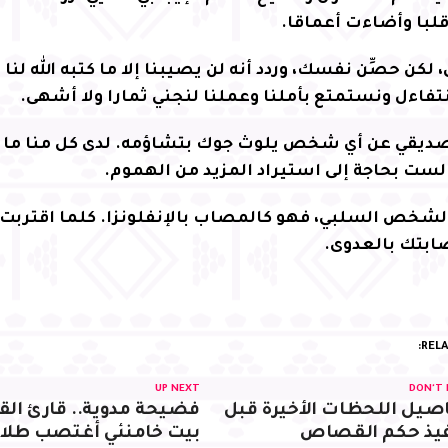
با وأضاءت أعماقا.
 لكن حصِّن نفسك، وردد أنه لن يصيبنا إلا ما كتبه الله لنا
نتفاءل ونستمتع بأملنا وعملنا لنجني ثمارا ولا أشهى.
 صديقي عن أي شخص يلوث جوك بتشاؤمه. لدى كل منا ما 
ست بحاجة إلى استيراد المزيد من الهموم.
الشخص السلبي، فهو كالمصاب بالإنفلونزا. كلما اقتربت م
ابتك بالعدوى.
RELA
UP NEXT
DON'T 
صيل اللحظات الأخيرة قبل
فضيحة مدوية.. قارئ الق
فيذ حكم القصاص
بيت خامنئي أغتصب طلاب