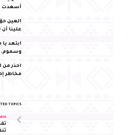
أسعدت قل
العين حق،
علينا أن 
ابتعد يا
وسموم. ل
‏احذر من 
مخاطر إص
TED TOPICS:
MISS
تفا
تن