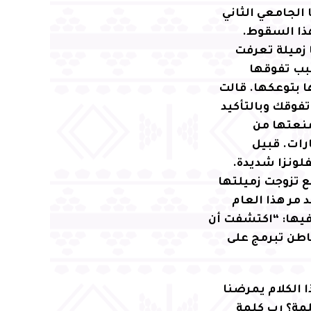
الجامعي الثاني
ذا السقوط.
 زميلة تعرفت
سبب تفوقها
ا بتوعكها. قالت
فوقك وبالتأكيد
منعتها من
رات. قبيل
فلونزا شديدة.
بع تزوجت زميلتها
 مر هذا العام
 فيها: “اكتشفت أن
اطن تبرمج على
 الكلام يمرضنا
لمة؟ رب كلمة