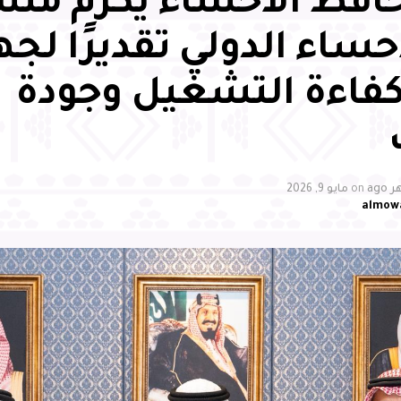
فظ الأحساء يكرّم من
حساء الدولي تقديرًا لج
كفاءة التشغيل وجودة
on
مايو 9, 2026
almow