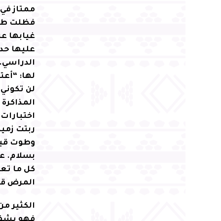
ممتاز في
فظلت طري
غيابها عن
عليها حدي
الدراسي. 
لها: “أع
لن تكوني
المذاكرة 
اختبارات 
ربتت زميل
وطوت قيده
بسلام. عا
كل ما تعر
المرض قب
الكثير من
فهو يشفين