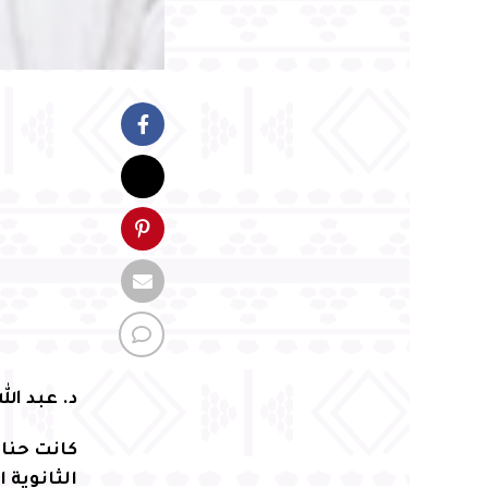
د. عبد ال
كانت حنان
الثانوية 