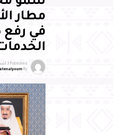
سمو محا
مطار الأ
في رفع 
الخدمات
Published
3 أشهر ago
atenalyoum
By