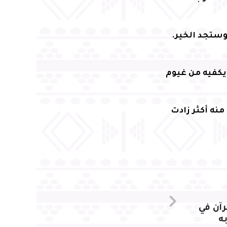
 وستجد الخير.
يكفيه من غيوم
نه أكثر زادت
رآن في
ه