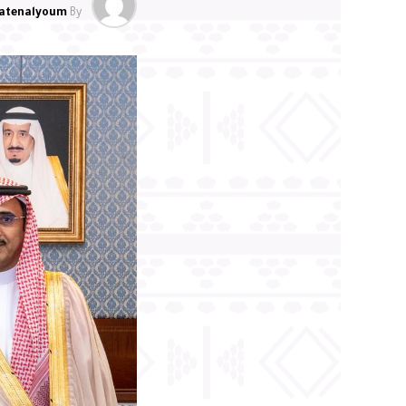
atenalyoum
By