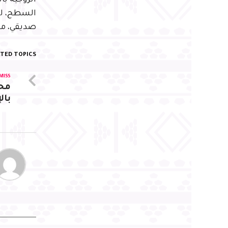
الزوجية با
السطح، لكن
صديقي، من 
TED TOPICS:
MISS
مح
بال