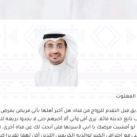
ه المغلوث
 قبل التقدم للزواج من فتاة: هل أخبر أهلها بأني مريض بمرض م
 تابع حديثه قائلا: يرى أمي وأبي ألا أخبرهم حتى لا يجدوا ذريعة ل
 لو أفشيت مرضك يا ابني لأسرتها فلن أبحث لك عن فتاة أخرى. ا
 مع احترامي الكبير لوالديه الكريمين اللذين أكن لهما تقديرا كبيرا