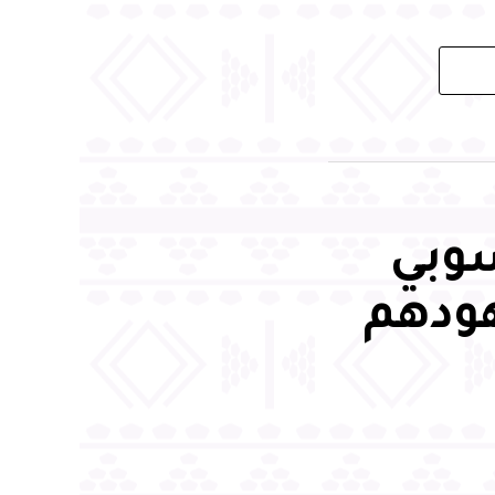
سوبي
هودهم