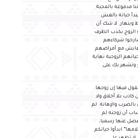
ا مدفوعة بالمحبة
بدأ حياته بالغش
ينهار. لا شك أن
و الزوج بكذب الطرف
ارحوا شركاءهم
لتعايش مع أمراضهم
اتهم الزوجية نهاية
ع وتشهر بك على
ول فيها إن زوجها
اذب بلا أخلاق ولا
بالضرب والإهانة. لم
شاب أن زوجته لم
فصل عنها رسميا،
مها”.ابدأوا حياتكم