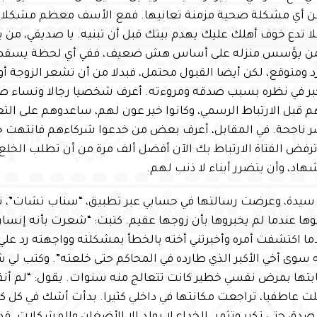
ن أي مشكلة صحية مزمنة تعانيها. فمع الأسف معظم مشكلاتن
ا تدع خوف أهلك عليك يهدم بيتك قبل أن تبنيه. يا صديقي، من ي
من يؤسس منزله على أساس هش ضعيف، ففي أي لحظة يسقط و
 ومتوقع، لكن أيضا القبول محتمل، فبدلا من أن تشعر الزوجة أ
كبر في نظره بسبب صدقه ومروءته. أعرف شخصيا رجالا ونساء ص
 قبل الارتباط الرسمي، وكانوا خير عون لهم، ساعدوهم على ا
ر ناجحة. في المقابل، أعرف بعض من خدعوا شركاءهم فانتهت حي
ترفض الفتاة الارتباط بك الآن أفضل ألف مرة من أن تطلب الخل
اد، وأن يتضرر أبناء لا ذنب لهم.
سيدة، وعرضت رسالتها في حسابي عبر تطبيق، “سناب تشات”، تق
ا عندما لم يخبروها بأن زوجها عقيم. كتبت: “شعرت بأنه إنسان ك
ما اكتشفت أمره وأخبرتني أخته بالخطأ بمشكلته وواجهته رد علي 
 سوى أخي الأكبر الذي طارده في المحاكم حتى خلعته”. وكتب لي 
ابتها بمرض نفسي خطير كانت تتعالج منه سنوات. يقول: “لم أن
 عاطفيا، تراجعت مكانتها في داخلي كثيرا. بدأت أشك في كل كلا