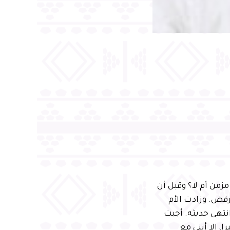
زمن أم لا؟ وقبل أن
لرفض. وزادت الأم
نتهى حديثه. أجبت
، إلا أنني مع