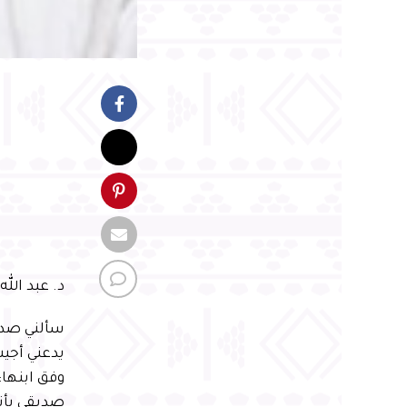
د. عبد الل
سألني صديق
يدعني أجيب
وفق ابنها:
صديقي بأنني