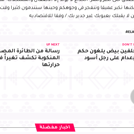
لصدق حتى تكبر وتثمر. الخداع لا يولد إلا الأضغان والمشكلات. قد
ها تكبر عميقا وتنفجر في وجوهكم وحينها ستندمون كثيرا وقت لا 
لا يقبلك بعيوبك غير جدير بك./ وفقا للاقتصاديه
RELA
UP NEXT
DON'T 
لفين بيض يلغون حكم
رسالة من الطائرة المصر
إعدام على رجل أسود
المنكوبة تكشف تغيراً ف
حرارتها
اخبار مفضلة