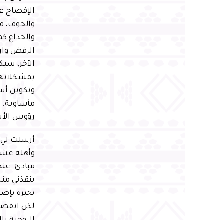
الإفصاح ع
والخوف، فل
والخداع ك
الرفض وارد
الآخر، سي
بمشكلاتهم
وتكوين أس
مأساوية. 
رؤوس الأشه
أرسلت لي 
وأهله غشوه
مبادئ. عند
ينقذني منه
تخبره بإص
لكن انفصلت