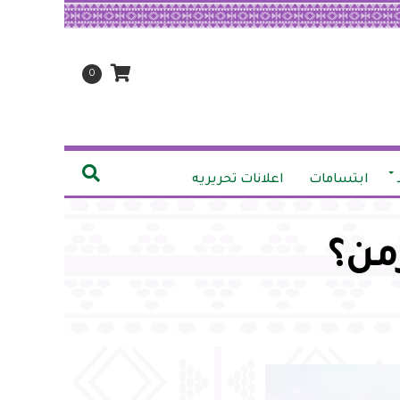
0
ابتسامات
اعلانات تحريريه
من؟