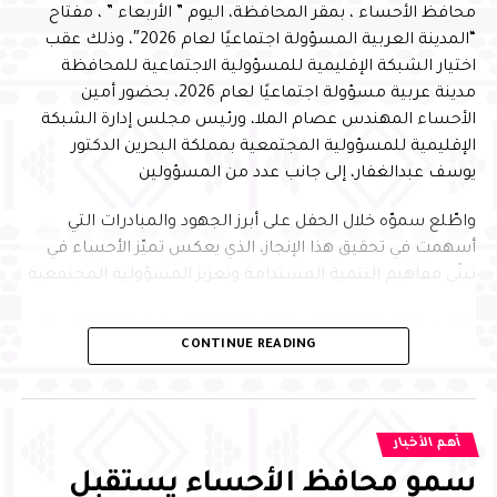
محافظ الأحساء ، بمقر المحافظة، اليوم ” الأربعاء ” ، مفتاح
“المدينة العربية المسؤولة اجتماعيًا لعام 2026″، وذلك عقب
اختيار الشبكة الإقليمية للمسؤولية الاجتماعية للمحافظة
مدينة عربية مسؤولة اجتماعيًا لعام 2026، بحضور أمين
الأحساء المهندس عصام الملا، ورئيس مجلس إدارة الشبكة
الإقليمية للمسؤولية المجتمعية بمملكة البحرين الدكتور
يوسف عبدالغفار، إلى جانب عدد من المسؤولين
واطّلع سموّه خلال الحفل على أبرز الجهود والمبادرات التي
أسهمت في تحقيق هذا الإنجاز، الذي يعكس تميّز الأحساء في
تبنّي مفاهيم التنمية المستدامة وتعزيز المسؤولية المجتمعية
وأكد سمو محافظ الأحساء أن هذا الاختيار يجسّد ما تحظى به
CONTINUE READING
المحافظة من تقدير إقليمي نظير جهودها في تطبيق معايير
الاستدامة وتنفيذ المبادرات المجتمعية النوعية التي تُحدث أثرًا
تنمويًا مستدامًا، مشيرًا إلى أن ذلك يعكس الدور الريادي
للأحساء في تعزيز جودة الحياة وبناء الشراكات الإستراتيجية، بما
أهم الأخبار
ينسجم مع مستهدفات رؤية المملكة 2030، في ظل الدعم
سمو محافظ الأحساء يستقبل
والاهتمام الذي توليه القيادة الرشيدة –حفظها الله–، ويعزّز