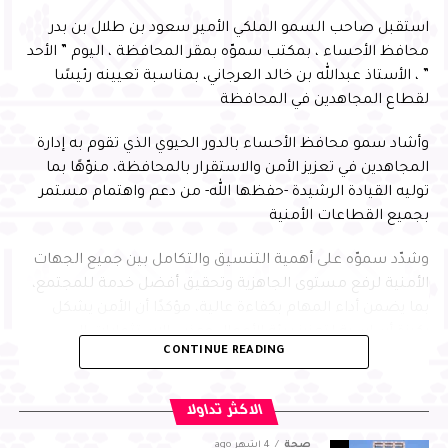
استقبل صاحب السمو الملكي الأمير سعود بن طلال بن بدر
محافظ الأحساء ، بمكتب سموّه بمقر المحافظة ، اليوم ” الأحد
” ، الأستاذ عبدالله بن خالد العرجاني، بمناسبة تعيينه رئيسًا
لقطاع المجاهدين في المحافظة
وأشاد سمو محافظ الأحساء بالدور الحيوي الذي تقوم به إدارة
المجاهدين في تعزيز الأمن والاستقرار بالمحافظة، منوّهًا بما
توليه القيادة الرشيدة -حفظها الله- من دعم واهتمام مستمر
بجميع القطاعات الأمنية
وشدّد سموّه على أهمية التنسيق والتكامل بين جميع الجهات
الأمنية لرفع مستوى الجاهزية وتحقيق أفضل خدمة للمجتمع،
بما يضمن أداء المهام بكفاءة عالية، مؤكدًا أن الأمن يشكل
ركيزة أساسية لتعزيز بيئة الأعمال وجذب الاستثمارات إلى
CONTINUE READING
المحافظة، بما يسهم في التنمية المستدامة
من جانبه، أعرب العرجاني عن شكره لسمو محافظ الأحساء على
الاكثر تداولا
توجيهاته واهتمامه ودعمه المستمر، مؤكدًا مضاعفة الجهود
صحة
4 أشهر ago