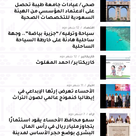
والالتزام بالمسؤوليات المنوطة به لضمان تحقيق أفضل النتائج
صحي / عيادات جامعة طيبة تحصل
لقطاع المجاهدين بالمحافظة
على الاعتماد المؤسسي من الهيئة
السعودية للتخصصات الصحية
اقتصاد
12 شهر ago
سياحة وترفيه / “جزيرة بياضة”.. وجهة
ساحلية هادئة على خارطة السياحة
الساحلية
كاريكاتير
12 شهر ago
كاريكتاير / احمد المغلوث
أخبار
11 شهر ago
الأحساء تعرض إرثها الإبداعي في
إيطاليا كنموذج عالمي لصون التراث
آراء
7 أشهر ago
سمو محافظ الأحساء يقود استثمارًا
يتجاوز مليار ريال في رأس المال
البشري بوضع حجر الأساس لمدينة