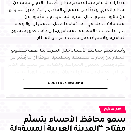
مطارات الدمام ممثلة بمدير مطار الأحساء الدولي محمد بن
سطم العنزي وعددًا من منسوبي المطار، وذلك تقديرًا لما بذلوه
من جهود متميزة خلال الفترة الماضية، وما قدّموه من
إسهامات فاعلة في دعم كفاءة العمل التشغيلي، والارتقاء
بجودة الخدمات المقدمة للمسافرين، إلى جانب تعزيز مستوى
الجاهزية والانسيابية في مختلف مرافق المطار
وأشاد سمو محافظ الأحساء خلال التكريم بما حققه منسوبو
المطار من إنجازات تشغيلية وتنظيمية، مؤكدًا أن ما يُقدَّم من
جهود يعكس مستوى الاحترافية والكفاءة التي يتمتع بها الكادر
الوطني العامل في قطاع الطيران، ودوره في تطوير الخدمات
وتحسين تجربة المسافر، بما يواكب مستهدفات رؤية المملكة
CONTINUE READING
2030
وأكد سموّه أن هذا التكريم يأتي في إطار الدعم المستمر من
القيادة الرشيدة -حفظها الله- لتحفيز الكفاءات الوطنية في
أهم الأخبار
مختلف القطاعات، مشيرًا إلى أهمية مواصلة العمل بروح
سمو محافظ الأحساء يتسلّم
الفريق الواحد، وتعزيز مبادرات التطوير والابتكار ، بما يسهم في
الارتقاء بمستوى الأداء العام، وتحقيق أعلى معايير الجودة في
مفتاح “المدينة العربية المسؤولة