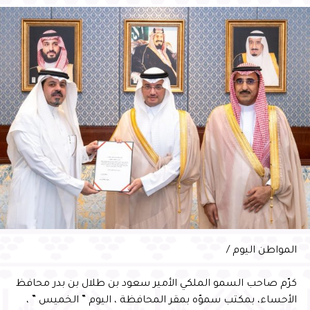
RELATED TOPICS:
UP NEX
دق او لاتصدق يحفِّظ طفلة القرآن ويعتدي على
راءتها
DON'T MISS
بالصور 18 قتيلاً خلال اسبوع من الامطار الغزيرة
والسيول
المواطن اليوم /
كرّم صاحب السمو الملكي الأمير سعود بن طلال بن بدر محافظ
الأحساء، بمكتب سموّه بمقر المحافظة ، اليوم ” الخميس ” ،