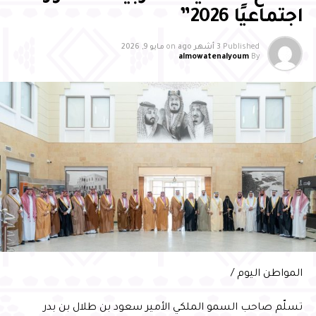
الخدمات المقدمة، انسجامًا مع مستهدفات رؤية المملكة
اجتماعيًا 2026”
وعبَّر مدير مطار الأحساء الدولي عن الشكر والتقدير إلى سمو
Published
3 أشهر ago
on
مايو 9, 2026
محافظ الأحساء على هذا التكريم والدعم المستمر، مؤكدًا أن
almowatenalyoum
By
هذا التقدير يمثل دافعًا كبيرًا لمواصلة العمل وبذل المزيد من
الجهود لخدمة المسافرين والارتقاء بمستوى الخدمات في
المطار
المواطن اليوم /
تسلّم صاحب السمو الملكي الأمير سعود بن طلال بن بدر